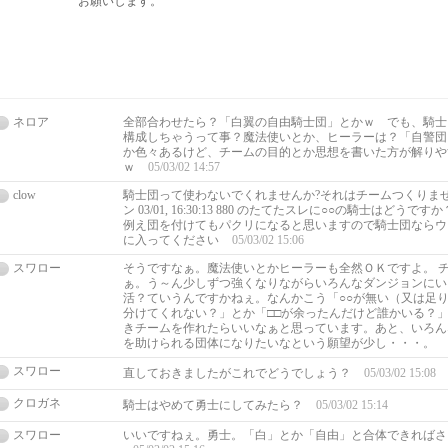
お願いします。
ネロア
全部合わせたら？「白翼の自由騎士団」とかｗ でも、騎士
構成しちゃうって事？魔法使いとか、ヒーラーは？「自警団
か色々あるけど、チームの目的とか思想を書いた方が解りや
ｗ
05/03/02 14:57
clow
騎士団って使わないでくれませんか?それはチームつくりませんか
ン 03/01, 16:30:13 880 のたてたスレに○○の騎士はどう
例え団を付けてもパクリになると思いますので騎士団ならウ
に入ってください
05/03/02 15:06
スワロー
そうですなぁ。魔法使いとかヒーラーも全然ＯＫですよ。 
ぁ。う～ん少しずつ強くなりながらいろんなダンジョンにい
活？ていうんですかねぇ。なんかこう「○○が無い（又は足
分けてくれない？」とか「□□が余ったんだけど誰かいる？
きチームを作れたらいいなぁと思っています。あと、いろん
を助けられる団体になりたいなという願望が少し・・・。
スワロー
直しておきましたがこれでどうでしょう？
05/03/02 15:08
クロガネ
騎士はやめて勇士にしてみたら？
05/03/02 15:14
スワロー
いいですねぇ。勇士。「白」とか「自由」と合体できればさ