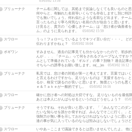
05/03/02 15:16
ブリューナク
チーム名に関しては、其処まで反論しなくても良いものと思
何やらと、有触れた名前等いくらでも存在しますし別に特許
でも無いでしょう。何れ似たような名前など出ます。チーム
言ったものより寧ろ何気ない名前の方が似合うと思います。
け見ると、貴方の「心優しきチーム」は「怠け者が偽善者を
ム」のように見られます。
05/03/02 15:59
スワロー
うっ！フォローしているようでキツイ言い分だ・・・。 ど
伝わりますかねぇ？
05/03/02 16:04
ボギワン
すみません、過去の記事見ても分からなかったので、初歩的
んが．．． 「チーム」って何をされるグループなんですか？
ムとして準備されている「ギルド」の事？別物？ 過去記事
そちらへの誘導をお願い致します。m(__)m
05/03/02 16:12
ブリューナク
私見では、怠け者の対処が第一と考えてます。言葉ではいく
と言えるわけですから。足りないものは「支援するから」と
るか、格安で譲るのが良いと思います。無償というのも悪く
ｅ＆Ｔａｋｅが一般的ですし。
05/03/02 16:16
スワロー
確かに怠け者への対処は大切ですな。 足りないものを最低
あとは本人にがんばらせるというのはどうせしょう？
05/0
ブリューナク
そうですね、それが良いと思います。「「みんなでこのダン
たいな知らせを誰かか発すれば、みんなでそこに行く。」と
強制力が無い事を示しておかなければならないように思いま
達の事が気に入っているのならば拒みはしないでしょうけ
スワロー
いやあ～ここまで議論できるとは思いませんでしたよ。 他