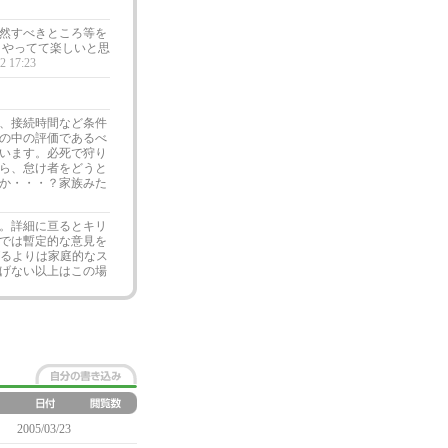
然すべきところ等を
、やってて楽しいと思
2 17:23
、接続時間など条件
の中の評価であるべ
います。必死で狩り
ら、怠け者をどうと
か・・・？家族みた
と。詳細に亘るとキリ
では暫定的な意見を
げるよりは家庭的なス
げない以上はこの場
2005/03/23