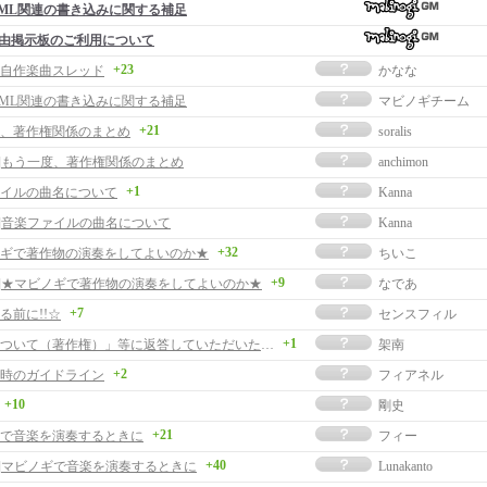
ML関連の書き込みに関する補足
由掲示板のご利用について
+23
自作楽曲スレッド
かなな
 MML関連の書き込みに関する補足
マビノギチーム
+21
、著作権関係のまとめ
soralis
事]もう一度、著作権関係のまとめ
anchimon
+1
イルの曲名について
Kanna
事]音楽ファイルの曲名について
Kanna
+32
ギで著作物の演奏をしてよいのか★
ちいこ
+9
事]★マビノギで著作物の演奏をしてよいのか★
なであ
+7
る前に!!☆
センスフィル
+1
「作曲について（著作権）」等に返答していただいた方へ
架南
+2
時のガイドライン
フィアネル
+10
剛史
+21
で音楽を演奏するときに
フィー
+40
事]マビノギで音楽を演奏するときに
Lunakanto