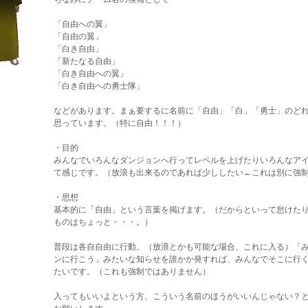
「自由への翼」
「自由の翼」
「白き自由」
「新たなる自由」
「白き自由への翼」
「白き自由への勇士隊」
などがあります。まぁ要するに名前に「自由」「白」「勇士」のど
思っています。（特に自由！！！）
・目的
みんなでいろんなダンジョンへ行ってレベルを上げたりいろんなア
て感じです。（放浪も出来るのであれば少ししたい←これは別に強
・思想
基本的に「自由」という言葉を掲げます。（だからといって怠けた
ものはちょっと・・・。）
普段は各自自由に行動。（放浪とかも可能な場合、これに入る）「
ンに行こう」みたいな知らせを誰かか発すれば、みんなでそこに行
たいです。（これも強制ではありません）
入ってもいいよという方、こういう名前のほうがいいんじゃない？