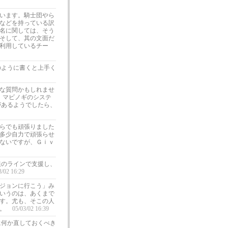
います。騎士団やら
などを持っている訳
名に関しては、そう
そして、其の文面だ
利用しているチー
のように書くと上手く
な質問かもしれませ
 マビノギのシステ
があるようでしたら、
らでも頑張りました
多少自力で頑張らせ
ないですが、Ｇｉｖ
限のラインで支援し、
3/02 16:29
ジョンに行こう」み
いうのは、あくまで
す。尤も、そこの人
ど。
05/03/02 16:39
に何か直しておくべき