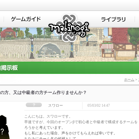
マビノギ
ホーム
>
の方、又は中級者の方チーム作りませんか？
スワロー
05/03/02 14:47
こんにちは。スワローです。
早速ですが、今回のオープンβで初心者と中級者で構成するチームを
ろうかと考えています。
もし私にあった場合、声をかけてもらえれば幸いです。
ちなみにチーム名の候補として