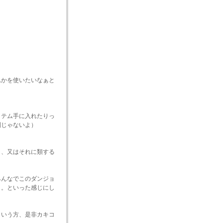
れかを使いたいなぁと
イテム手に入れたりっ
制じゃないよ）
り、又はそれに類する
みんなでこのダンジョ
く。といった感じにし
という方、是非カキコ