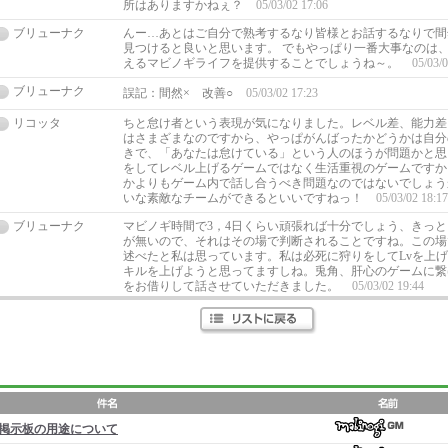
所はありますかねぇ？
05/03/02 17:06
ブリューナク
んー…あとはご自分で熟考するなり皆様とお話するなりで間
見つけると良いと思います。 でもやっぱり一番大事なのは
えるマビノギライフを提供することでしょうね～。
05/03/0
ブリューナク
誤記：間然× 改善○
05/03/02 17:23
リコッタ
ちと怠け者という表現が気になりました。レベル差、能力差
はさまざまなのですから、やっぱがんばったかどうかは自分
きで、「あなたは怠けている」という人のほうが問題かと思
をしてレベル上げるゲームではなく生活重視のゲームですか
かよりもゲーム内で話し合うべき問題なのではないでしょう
いな素敵なチームができるといいですねっ！
05/03/02 18:17
ブリューナク
マビノギ時間で3，4日くらい頑張れば十分でしょう、きっ
が無いので、それはその場で判断されることですね。この場
述べたと私は思っています。私は必死に狩りをしてLvを上
キルを上げようと思ってますしね。兎角、肝心のゲームに繋
をお借りして話させていただきました。
05/03/02 19:44
掲示板の用途について