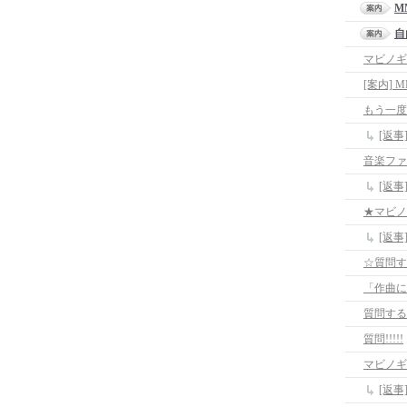
M
自
マビノギ
[案内]
もう一度
[返
音楽ファ
[返
★マビノ
[返
☆質問す
質問する
質問!!!!!
マビノギ
[返