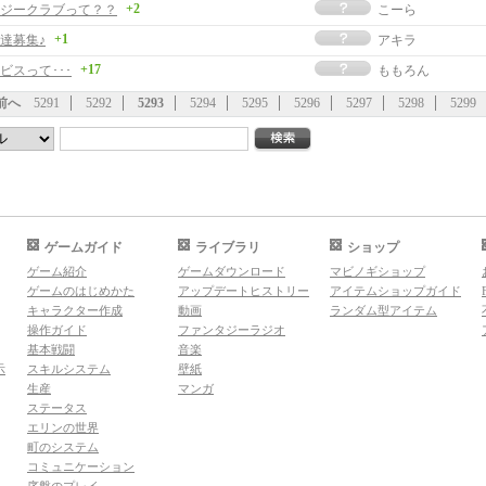
+2
ジークラブって？？
こーら
+1
達募集♪
アキラ
+17
ビスって･･･
ももろん
前へ
5291
5292
5293
5294
5295
5296
5297
5298
5299
ゲームガイド
ライブラリ
ショップ
ゲーム紹介
ゲームダウンロード
マビノギショップ
ゲームのはじめかた
アップデートヒストリー
アイテムショップガイド
キャラクター作成
動画
ランダム型アイテム
操作ガイド
ファンタジーラジオ
基本戦闘
音楽
示
スキルシステム
壁紙
生産
マンガ
ステータス
エリンの世界
町のシステム
コミュニケーション