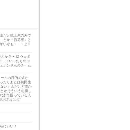
団だと戦士系のみで
」とか「義勇軍」と
すいかも・・・よ？
？ + 12 ウェポ
ですか？っていったもので
ェポンさんのチーム
チームの目的ですか
ったりあとは共同生
りない）んだけど誰か
」とかそういう心優し
な所で困っている人
05/03/02 15:07
らにいい！