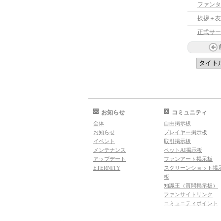
ファンタ
挨拶＋友
正式サー
お知らせ
コミュニティ
全体
自由掲示板
お知らせ
プレイヤー掲示板
イベント
取引掲示板
メンテナンス
ペットAI掲示板
アップデート
ファンアート掲示板
ETERNITY
スクリーンショット掲
板
知識王（質問掲示板）
ファンサイトリンク
コミュニティポイント