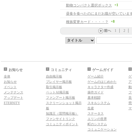
+1
動物コンパクト選択ボックス
昼食を食べたのにまだお腹が空いていま
+8
種族変更カード・・・・？
前へ
1
2
お知らせ
コミュニティ
ゲームガイド
全体
自由掲示板
ゲーム紹介
ゲ
お知らせ
プレイヤー掲示板
ゲームのはじめかた
ア
イベント
取引掲示板
キャラクター作成
動
メンテナンス
ペットAI掲示板
操作ガイド
フ
アップデート
ファンアート掲示板
基本戦闘
音
ETERNITY
スクリーンショット掲示
スキルシステム
壁
板
生産
マ
知識王（質問掲示板）
ステータス
ファンサイトリンク
エリンの世界
コミュニティポイント
町のシステム
コミュニケーション