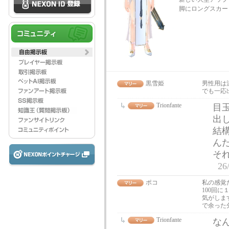
脚にロングスカー
黒雪姫
男性用は
でも一応
Trionfante
目
出
結
ん
そ
26
ポコ
私の感覚
100回
気がしま
で余った
Trionfante
なん