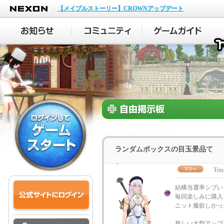
NEXON
【メイプルストーリー】CROWNアップデート
ランダムボックスの目玉景品て
Trio
結構当選率シブい
毎回楽しみに購入
ニット服欲しかった
新しい大型アップ