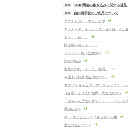
MML関連の書き込みに関する補足
自由掲示板のご利用について
+6
クエストガイドウィンドウ
+9
まぁ…。ね…。
商店街の消える・・・
+12
※イベント終了注意報※
+6
深夜の悩み
+4
突然の別れ、そして、困惑。
+2
今週末は特別改造成功率UP↑
+
［交易］より広い世界 大丈夫なの？
「赤ちゃん恐竜を育てよう！」イベント
+3
愚痴らせて
+8
ﾑｷｰ！羊どこぉ～！？探せない人用
+6
最近の流行？？？