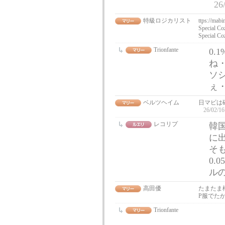
26
特級ロジカリスト
ttps://mab
Special Co
Special C
Trionfante
0
ね
ソ
ぇ
ベルツヘイム
日マビは
26/02/16
レコリプ
韓
に
そも
0
ル
高田優
たまたま
P服でた
Trionfante