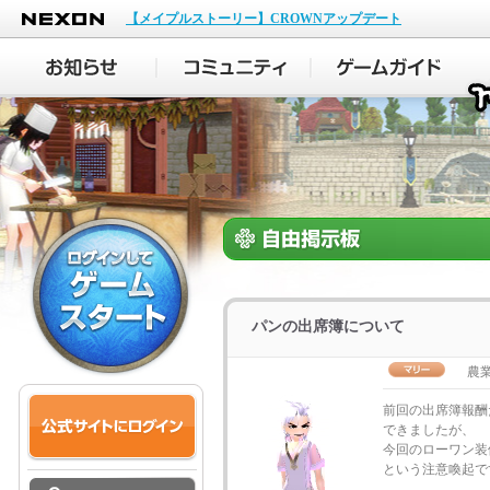
NEXON
【メイプルストーリー】CROWNアップデート
パンの出席簿について
農
前回の出席簿報酬
できましたが、
今回のローワン装
という注意喚起で