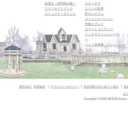
知識王（質問掲示板）
ステータス
ファンサイトリンク
エリンの世界
コミュニティポイント
町のシステム
コミュニケーション
序盤のプレイ
スマートコンテンツ
インタラクションメーカ
ー
ペット探検隊・ペットハ
ウス
ダンジョンガイド
マギグラフィ
運営会社
利用規約
プライバシーポリシー
特定商取引法に基づく表記
資
オ
Copyright © 2009 NEXON Korea Co