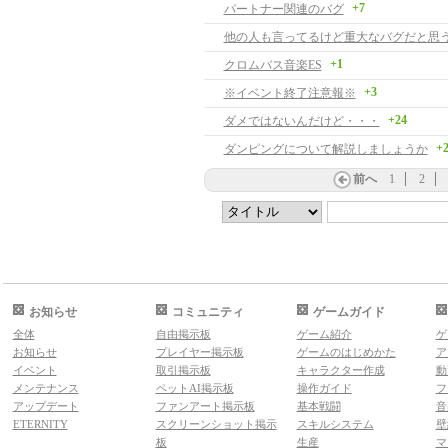
+7
パートナー関連のバグ
他の人も言ってるけど重大なバグだと思
+1
クロムバス音楽ES
+3
※イベント終了注意報※
+24
ダメではないんだけど・・・
+
ダンピングについて解説しましょうか
前へ
1
2
お知らせ
コミュニティ
ゲームガイド
全体
自由掲示板
ゲーム紹介
ゲ
お知らせ
プレイヤー掲示板
ゲームのはじめかた
ア
イベント
取引掲示板
キャラクター作成
動
メンテナンス
ペットAI掲示板
操作ガイド
フ
アップデート
ファンアート掲示板
基本戦闘
音
ETERNITY
スクリーンショット掲示
スキルシステム
壁
板
生産
マ