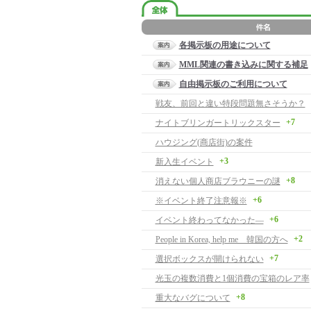
各掲示板の用途について
MML関連の書き込みに関する補足
自由掲示板のご利用について
戦友、前回と違い特段問題無さそうか？
+7
ナイトブリンガートリックスター
ハウジング(商店街)の案件
+3
新入生イベント
+8
消えない個人商店ブラウニーの謎
+6
※イベント終了注意報※
+6
イベント終わってなかった―
+2
People in Korea, help me 韓国の方へ
+7
選択ボックスが開けられない
光玉の複数消費と1個消費の宝箱のレア率
+8
重大なバグについて