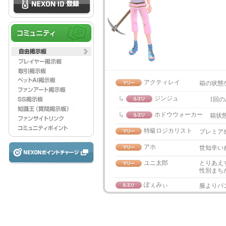
アクティレイ
箱の状態
ジンジュ
1回
ホドウウォーカー
箱状
特級ロジカリスト
プレミア
アホ
世知辛い
ユニ太郎
とりあえ
性別まち
ぽぇみぃ
服よりパ