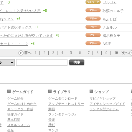
+3
て
ゴルゴム
+8
羊どこぉ～！？探せない人用
砂漠のエル子
+6
行？？？
もふしば
+1
パクト選択ボックス
ナムルル
+8
べたのにまだお腹が空いています
掲示板女子
+8
カード・・・・？
ASJF
前へ
1
2
3
4
5
6
7
8
9
10
次へ
ゲームガイド
ライブラリ
ショップ
ゲーム紹介
ゲームダウンロード
マビノギショップ
ゲームのはじめかた
アップデートヒストリー
アイテムショップガイド
キャラクター作成
動画
ランダム型アイテム
操作ガイド
ファンタジーラジオ
基本戦闘
音楽
示
スキルシステム
壁紙
生産
マンガ