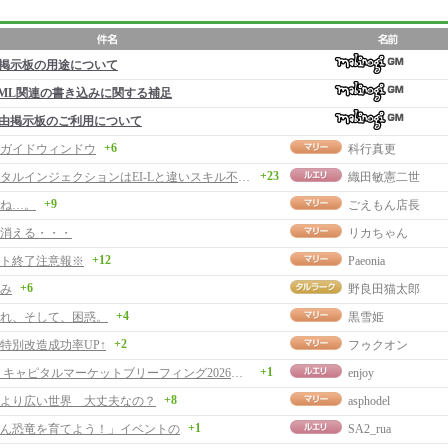
掲示板の用途について
ML関連の書き込みに関する補足
由掲示板のご利用について
+6
ガイドウィンドウ
科行真更
+23
エレメンタルインジェクションはEI-Lと違いスキル不適用？
織田敏憲二世
+9
ね…。
ごえもん店長
消える・・・
リカちゃん
+12
ト終了注意報※
Paeonia
+6
み
野良田猫太郎
+4
れ、そして、困惑。
黒雪姫
+2
特別改造成功率UP↑
フゥクオン
+1
ネクソン キャピタルマーケットブリーフィング2026を観て
enjoy
+8
より広い世界 大丈夫なの？
asphodel
+1
ん恐竜を育てよう！」イベントの
SA2_rua