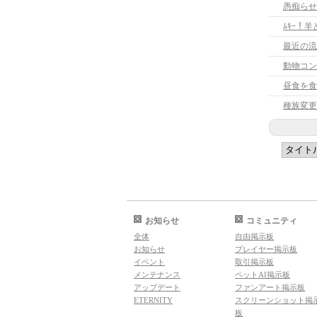
愚痴らせ
ﾑｷｰ！
最近の流
動物コン
昼食を食
種族変更
お知らせ
コミュニティ
全体
自由掲示板
お知らせ
プレイヤー掲示板
イベント
取引掲示板
メンテナンス
ペットAI掲示板
アップデート
ファンアート掲示板
ETERNITY
スクリーンショット掲
板