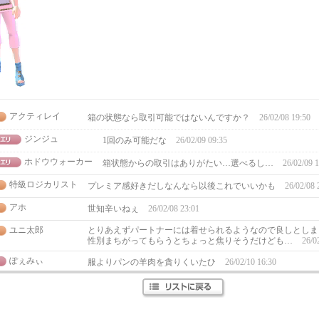
アクティレイ
箱の状態なら取引可能ではないんですか？
26/02/08 19:50
ジンジュ
1回のみ可能だな
26/02/09 09:35
ホドウウォーカー
箱状態からの取引はありがたい…選べるし…
26/02/09 
特級ロジカリスト
プレミア感好きだしなんなら以後これでいいかも
26/02/08 
アホ
世知辛いねぇ
26/02/08 23:01
ユニ太郎
とりあえずパートナーには着せられるようなので良しとしま
性別まちがってもらうとちょっと焦りそうだけども…
26/0
ぽぇみぃ
服よりパンの羊肉を貪りくいたひ
26/02/10 16:30