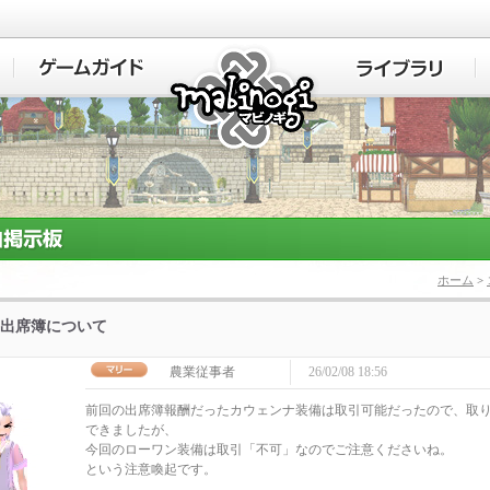
マビノギ
ホーム
>
出席簿について
農業従事者
26/02/08 18:56
前回の出席簿報酬だったカウェンナ装備は取引可能だったので、取
できましたが、
今回のローワン装備は取引「不可」なのでご注意くださいね。
という注意喚起です。