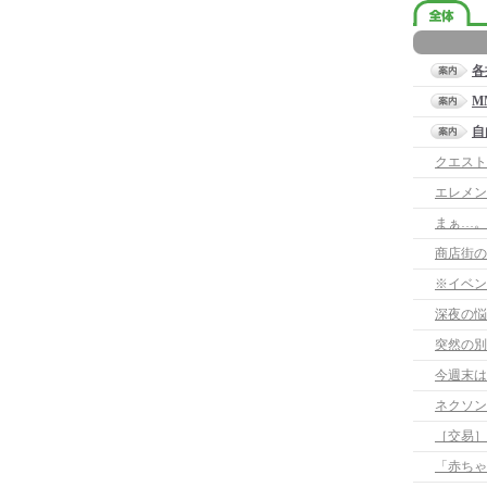
各
M
自
クエスト
まぁ…。
商店街の
※イベン
深夜の悩
突然の別
今週末は
［交易］
「赤ちゃ