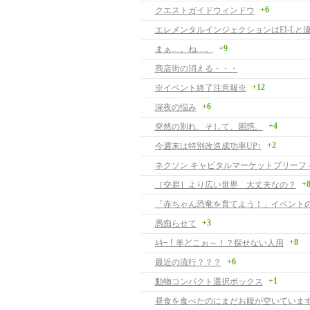
+6
クエストガイドウィンドウ
+9
まぁ…。ね…。
商店街の消える・・・
+12
※イベント終了注意報※
+6
深夜の悩み
+4
突然の別れ、そして、困惑。
+2
今週末は特別改造成功率UP↑
+
［交易］より広い世界 大丈夫なの？
「赤ちゃん恐竜を育てよう！」イベント
+3
愚痴らせて
+8
ﾑｷｰ！羊どこぉ～！？探せない人用
+6
最近の流行？？？
+1
動物コンパクト選択ボックス
昼食を食べたのにまだお腹が空いていま