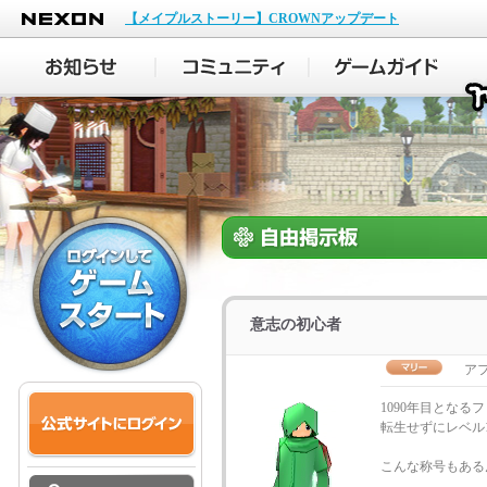
NEXON
【メイプルストーリー】CROWNアップデート
意志の初心者
ア
1090年目とな
転生せずにレベル
こんな称号もある