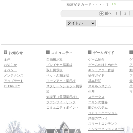
+8
種族変更カード・・・・？
前へ
1
2
お知らせ
コミュニティ
ゲームガイド
全体
自由掲示板
ゲーム紹介
ゲ
お知らせ
プレイヤー掲示板
ゲームのはじめかた
ア
イベント
取引掲示板
キャラクター作成
動
メンテナンス
ペットAI掲示板
操作ガイド
フ
アップデート
ファンアート掲示板
基本戦闘
音
ETERNITY
スクリーンショット掲示
スキルシステム
壁
板
生産
マ
知識王（質問掲示板）
ステータス
ファンサイトリンク
エリンの世界
コミュニティポイント
町のシステム
コミュニケーション
序盤のプレイ
スマートコンテンツ
インタラクションメーカ