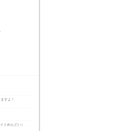
か
りますよ！
イトめんどい）