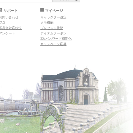
サポート
マイページ
お問い合わせ
キャラクター設定
FAQ
メモ機能
不具合対応状況
プレゼント状況
アンケート
アイテムクーポン
2次パスワード初期化
キャンペーン応募