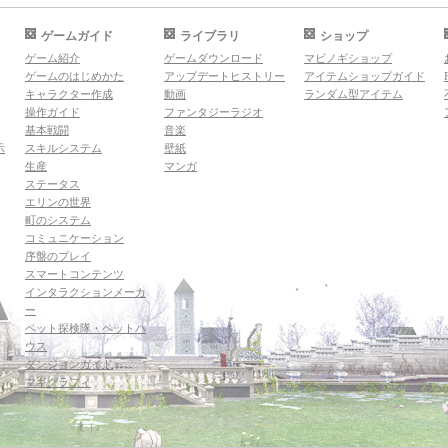
ゲームガイド
ライブラリ
ショップ
ゲーム紹介
ゲームダウンロード
マビノギショップ
ゲームのはじめかた
アップデートヒストリー
アイテムショップガイド
キャラクター作成
動画
ランダム型アイテム
操作ガイド
ファンタジーラジオ
基本戦闘
音楽
示
スキルシステム
壁紙
生産
マンガ
ステータス
エリンの世界
町のシステム
コミュニケーション
序盤のプレイ
スマートコンテンツ
インタラクションメーカ
ー
ペット探検隊・ペットハ
ウス
ダンジョンガイド
マギグラフィ