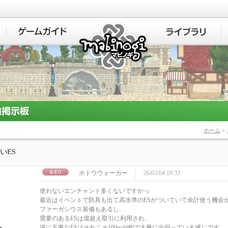
マビノギ
ホーム
>
いES
ホドウウォーカー
26/02/04 19:33
使わないエンチャント多くないですかっ
最近はイベントで防具も出て高水準のESがついていて余計使う機会
ファーガシウス装備もあるし…
需要のあるESは億超え取引に利用され、
逆に不要なESはそれこそ100gold程で大量に出回っている感じです