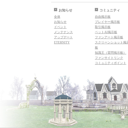
お知らせ
コミュニティ
全体
自由掲示板
お知らせ
プレイヤー掲示板
イベント
取引掲示板
メンテナンス
ペットAI掲示板
アップデート
ファンアート掲示板
ETERNITY
スクリーンショット掲
板
知識王（質問掲示板）
ファンサイトリンク
コミュニティポイント