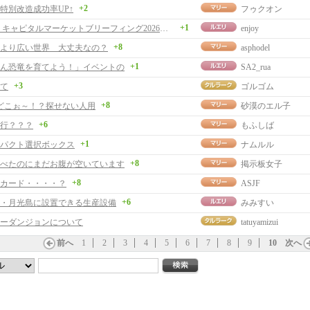
+2
特別改造成功率UP↑
フゥクオン
+1
ネクソン キャピタルマーケットブリーフィング2026を観て
enjoy
+8
より広い世界 大丈夫なの？
asphodel
+1
ん恐竜を育てよう！」イベントの
SA2_rua
+3
て
ゴルゴム
+8
羊どこぉ～！？探せない人用
砂漠のエル子
+6
行？？？
もふしば
+1
パクト選択ボックス
ナムルル
+8
べたのにまだお腹が空いています
掲示板女子
+8
カード・・・・？
ASJF
+6
・月光島に設置できる生産設備
みみすい
ーダンジョンについて
tatuyamizui
前へ
1
2
3
4
5
6
7
8
9
10
次へ