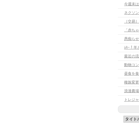
今週末は
［交易］
「赤ちゃ
愚痴らせ
ﾑｷｰ！
最近の流
動物コン
昼食を食
種族変更
浪漫農場
トレジャ