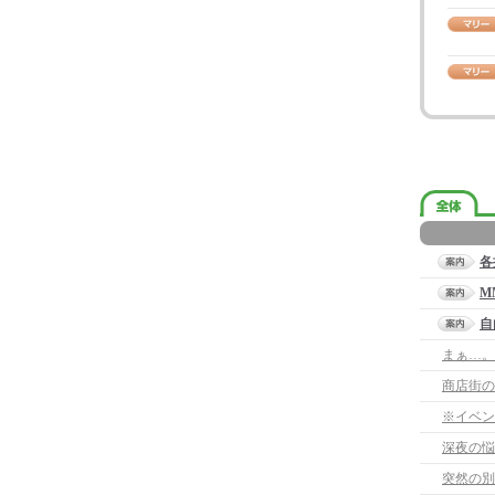
各
M
自
まぁ…。
商店街の
※イベン
深夜の悩
突然の別