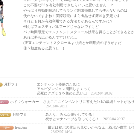
この不要なESを有効利用できたらいいと思いません…？
やっぱり有効期限消してもランク制限撤廃しても使わないものは
使わないですよね！実際競売にすら出品せず床置き安定です
それとも何か有効利用できる方法とかあるんですかね？
例えばフェスティバルフードじゃないですけど
バフ時間限定でエンチャントスクロール効果を得ることができると
あれば夢も広がるんですけどね…
(正直エンチャントスクロールより紙とか画用紙のほうがまだ
使う頻度あると思うし…)
月野フミ
エンチャント修練のために
アルビダンジョン周回しまくって
必死にクズＥＳを集めた思い出
26/02/04 20:02
ホドウウォーカー
さあここにインベントリに蓄えた1x1の裁縫キットがあ
26/02/04 20:11
月野フミ
みんな、みんな燃やしてやる！
祝ポとマナハーブを取ってくる！
26/02/04 20:37
freudem
最近は祝ポの露店も見ないからなぁ…祝ポが貴重（バ
26/02/07 14:34