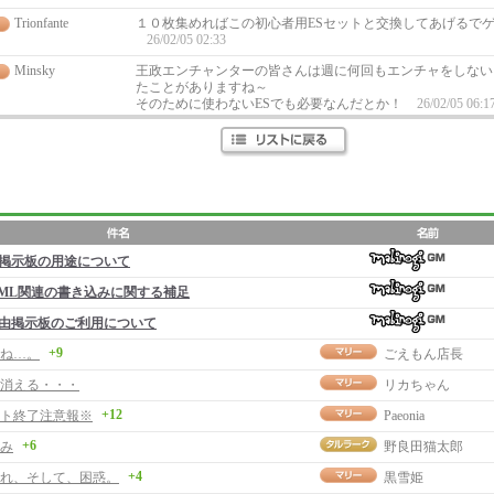
Trionfante
１０枚集めればこの初心者用ESセットと交換してあげるで
26/02/05 02:33
Minsky
王政エンチャンターの皆さんは週に何回もエンチャをしない
たことがありますね～
そのために使わないESでも必要なんだとか！
26/02/05 06:1
掲示板の用途について
ML関連の書き込みに関する補足
由掲示板のご利用について
+9
ね…。
ごえもん店長
消える・・・
リカちゃん
+12
ト終了注意報※
Paeonia
+6
み
野良田猫太郎
+4
れ、そして、困惑。
黒雪姫