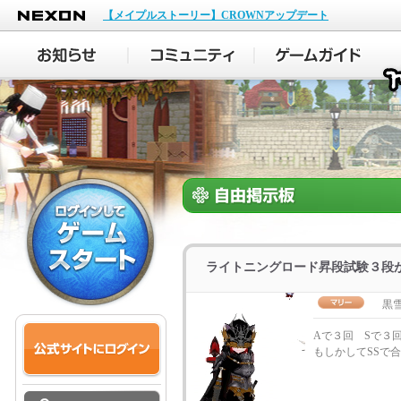
NEXON
【メイプルストーリー】CROWNアップデート
ライトニングロード昇段試験３段
黒
Aで３回 Sで３
もしかしてSSで