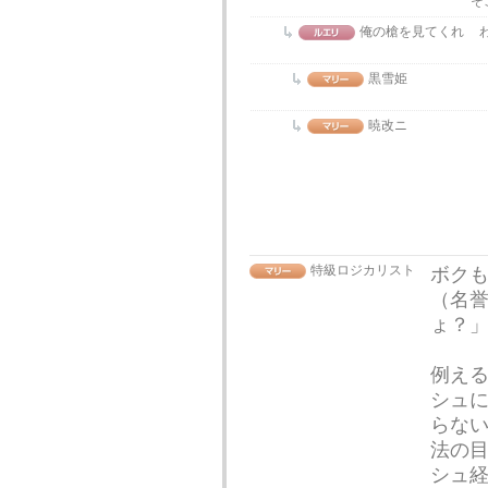
そ
俺の槍を見てくれ
黒雪姫
暁改ニ
特級ロジカリスト
ボク
（名誉
ょ？
例える
シュ
らな
法の
シュ