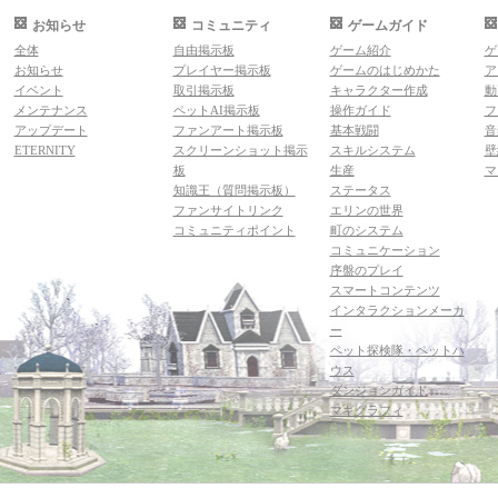
お知らせ
コミュニティ
ゲームガイド
全体
自由掲示板
ゲーム紹介
ゲ
お知らせ
プレイヤー掲示板
ゲームのはじめかた
ア
イベント
取引掲示板
キャラクター作成
動
メンテナンス
ペットAI掲示板
操作ガイド
フ
アップデート
ファンアート掲示板
基本戦闘
音
ETERNITY
スクリーンショット掲示
スキルシステム
壁
板
生産
マ
知識王（質問掲示板）
ステータス
ファンサイトリンク
エリンの世界
コミュニティポイント
町のシステム
コミュニケーション
序盤のプレイ
スマートコンテンツ
インタラクションメーカ
ー
ペット探検隊・ペットハ
ウス
ダンジョンガイド
マギグラフィ