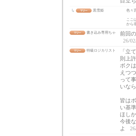
目立
黒雪姫
色々
ここ
から
書き込み専用ちゃ
前回
26/02
特級ロジカリスト
「立
則上
ボク
えつ
って
いな
皆は
い基
ほし
今後
よ
26