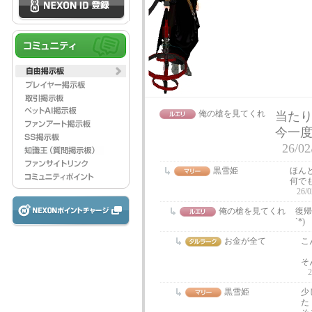
俺の槍を見てくれ
当たり前
今一度
26/02
黒雪姫
ほん
何で
26/0
俺の槍を見てくれ
復帰
`*)
お金が全て
こ
そ
2
黒雪姫
少
た