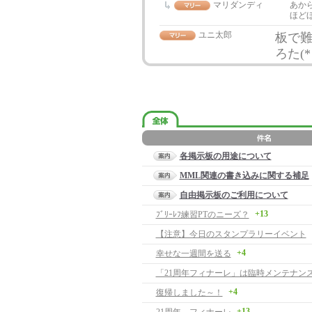
マリダンディ
あか
ほど
ユニ太郎
板で
ろた(*
各掲示板の用途について
MML関連の書き込みに関する補足
自由掲示板のご利用について
+13
ﾌﾞﾘｰﾚﾌ練習PTのニーズ？
【注意】今日のスタンプラリーイベント
+4
幸せな一週間を送る
「21周年フィナーレ」は臨時メンテナン
+4
復帰しました～！
+13