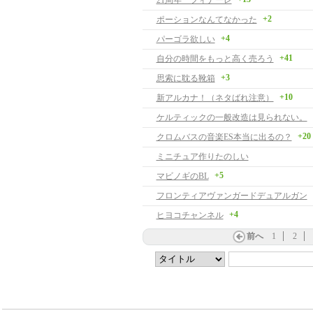
21周年 フィナーレ
+2
ポーションなんてなかった
+4
パーゴラ欲しい
+41
自分の時間をもっと高く売ろう
+3
思索に耽る靴箱
+10
新アルカナ！（ネタばれ注意）
ケルティックの一般改造は見られない。
+20
クロムバスの音楽ES本当に出るの？
ミニチュア作りたのしい
+5
マビノギのBL
フロンティアヴァンガードデュアルガン
+4
ヒヨコチャンネル
前へ
1
2