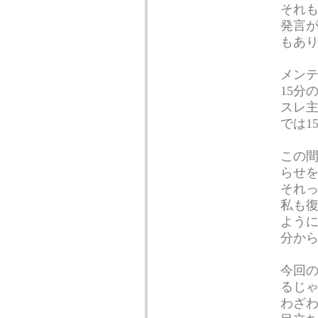
それ
発言
もあ
メン
15分
スレ主
では1
この
らせ
それ
私も
よう
分か
今回
るじ
わざ