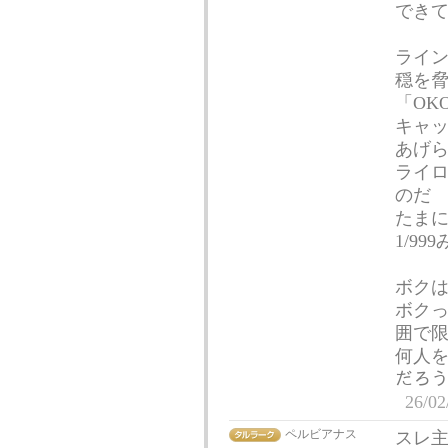
でき
ライ
穏を
「OK
キャ
あげ
ライロ
のだ
たま
1/99
ボクはF
ボクっ
囲で限
何人を
だろう
26/02
ペルビアナス
スレ