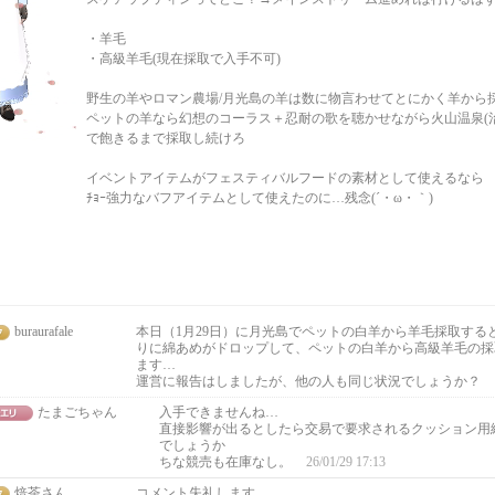
・羊毛
・高級羊毛(現在採取で入手不可)
野生の羊やロマン農場/月光島の羊は数に物言わせてとにかく羊から
ペットの羊なら幻想のコーラス＋忍耐の歌を聴かせながら火山温泉(治
で飽きるまで採取し続けろ
イベントアイテムがフェスティバルフードの素材として使えるなら
ﾁｮｰ強力なバフアイテムとして使えたのに…残念(´・ω・｀)
buraurafale
本日（1月29日）に月光島でペットの白羊から羊毛採取する
りに綿あめがドロップして、ペットの白羊から高級羊毛の採
ます…
運営に報告はしましたが、他の人も同じ状況でしょうか？
たまごちゃん
入手できませんね…
直接影響が出るとしたら交易で要求されるクッション用
でしょうか
ちな競売も在庫なし。
26/01/29 17:13
焙茶さん
コメント失礼します