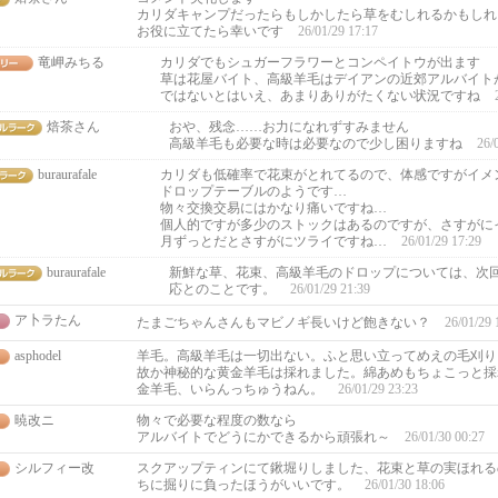
カリダキャンプだったらもしかしたら草をむしれるかもしれ
お役に立てたら幸いです
26/01/29 17:17
竜岬みちる
カリダでもシュガーフラワーとコンペイトウが出ます
草は花屋バイト、高級羊毛はデイアンの近郊アルバイト
ではないとはいえ、あまりありがたくない状況ですね
焙茶さん
おや、残念……お力になれずすみません
高級羊毛も必要な時は必要なので少し困りますね
26/
buraurafale
カリダも低確率で花束がとれてるので、体感ですがイメ
ドロップテーブルのようです…
物々交換交易にはかなり痛いですね…
個人的ですが多少のストックはあるのですが、さすがに
月ずっとだとさすがにツライですね…
26/01/29 17:29
buraurafale
新鮮な草、花束、高級羊毛のドロップについては、次
応とのことです。
26/01/29 21:39
ア卜ラたん
たまごちゃんさんもマビノギ長いけど飽きない？
26/01/29 
asphodel
羊毛。高級羊毛は一切出ない。ふと思い立ってめえの毛刈り
故か神秘的な黄金羊毛は採れました。綿あめもちょこっと採
金羊毛、いらんっちゅうねん。
26/01/29 23:23
暁改ニ
物々で必要な程度の数なら
アルバイトでどうにかできるから頑張れ～
26/01/30 00:27
シルフィー改
スクアップティンにて鍬堀りしました、花束と草の実ほれる
ちに掘りに負ったほうがいいです。
26/01/30 18:06