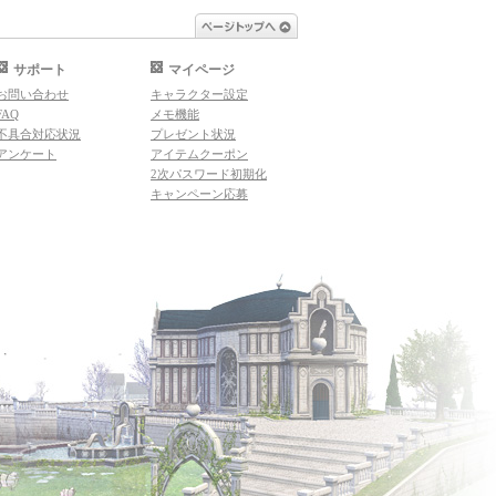
ページトップへ
サポート
マイページ
お問い合わせ
キャラクター設定
FAQ
メモ機能
不具合対応状況
プレゼント状況
アンケート
アイテムクーポン
2次パスワード初期化
キャンペーン応募