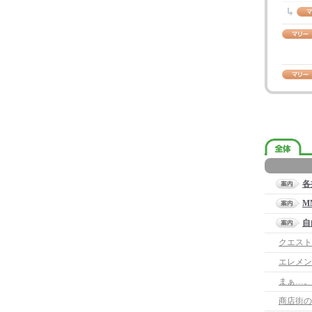
各
M
自
クエスト
まぁ…。
商店街の