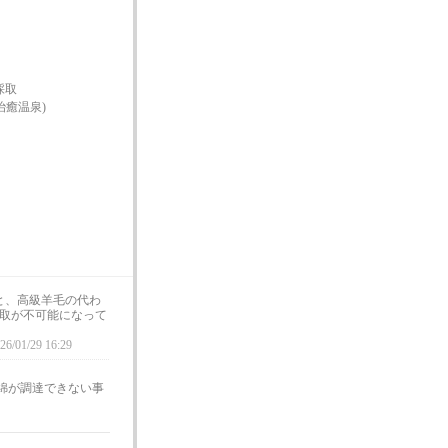
採取
癒温泉)
と、高級羊毛の代わ
取が不可能になって
26/01/29 16:29
綿が調達できない事