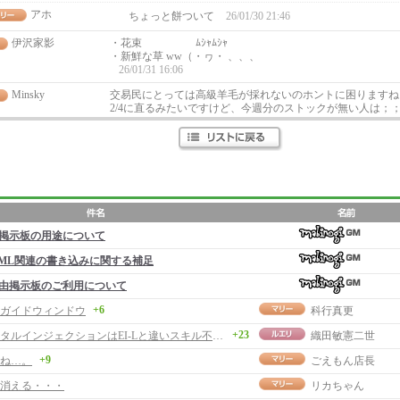
アホ
ちょっと餅ついて
26/01/30 21:46
伊沢家影
・花束 ﾑｼｬﾑｼｬ
・新鮮な草 ww（・ヮ・ 、、、
26/01/31 16:06
Minsky
交易民にとっては高級羊毛が採れないのホントに困りますね
2/4に直るみたいですけど、今週分のストックが無い人は；
掲示板の用途について
ML関連の書き込みに関する補足
由掲示板のご利用について
+6
ガイドウィンドウ
科行真更
+23
エレメンタルインジェクションはEI-Lと違いスキル不適用？
織田敏憲二世
+9
ね…。
ごえもん店長
消える・・・
リカちゃん