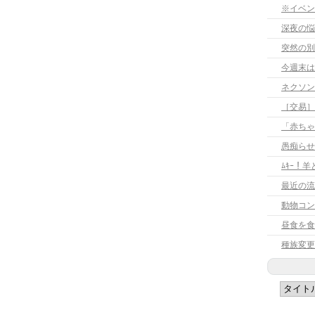
※イベン
深夜の悩
突然の別
今週末は
［交易］
「赤ちゃ
愚痴らせ
ﾑｷｰ！
最近の流
動物コン
昼食を食
種族変更