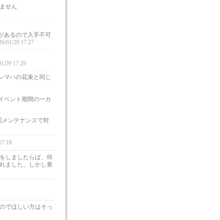
ません
があるので入手不可
26/01/29 17:27
01/29 17:29
ンマハの花束と同じ
イベント期間の一カ
回メンテナンスで対
17:18
をしましたらば、何
れました。しかし黄
のでほしい方はそっ