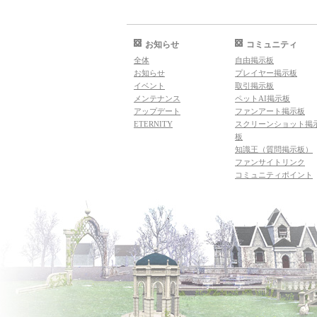
お知らせ
コミュニティ
全体
自由掲示板
お知らせ
プレイヤー掲示板
イベント
取引掲示板
メンテナンス
ペットAI掲示板
アップデート
ファンアート掲示板
ETERNITY
スクリーンショット掲
板
知識王（質問掲示板）
ファンサイトリンク
コミュニティポイント