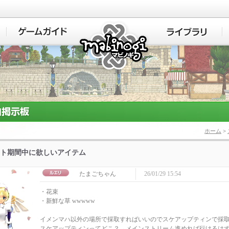
マビノギ
ホーム
>
ト期間中に欲しいアイテム
たまごちゃん
26/01/29 15:54
・花束
・新鮮な草 wwwww
イメンマハ以外の場所で採取すればいいのでスケアップティンで採
スケアップティンってどこ？→メインストリーム進めれば行けるは