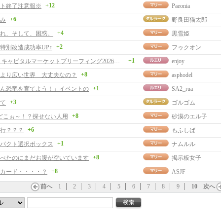
+12
ト終了注意報※
Paeonia
+6
み
野良田猫太郎
+4
れ、そして、困惑。
黒雪姫
+2
特別改造成功率UP↑
フゥクオン
+1
ネクソン キャピタルマーケットブリーフィング2026を観て
enjoy
+8
より広い世界 大丈夫なの？
asphodel
+1
ん恐竜を育てよう！」イベントの
SA2_rua
+3
て
ゴルゴム
+8
羊どこぉ～！？探せない人用
砂漠のエル子
+6
行？？？
もふしば
+1
パクト選択ボックス
ナムルル
+8
べたのにまだお腹が空いています
掲示板女子
+8
カード・・・・？
ASJF
前へ
1
2
3
4
5
6
7
8
9
10
次へ