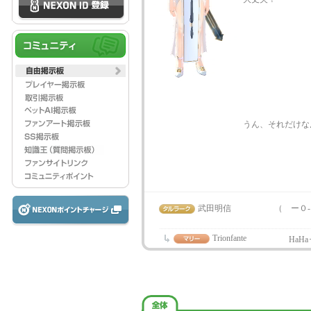
うん、それだけなんだ
武田明信
（ ー０
錯覚
Trionfante
HaH