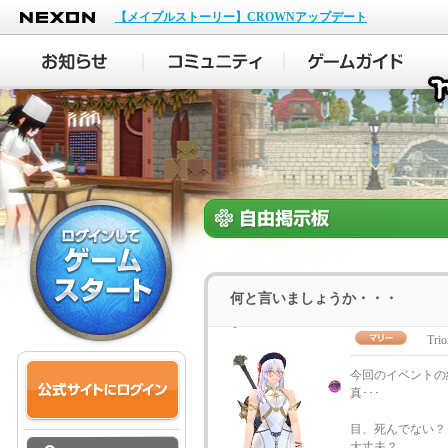
NEXON
【メイプルストーリー】CROWNアップデート
何と言いましょうか・・・
Trio
今回のイベントの
真･･･
目、死んでない？
大丈夫？