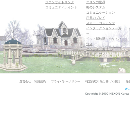
ファンサイトリンク
エリンの世界
コミュニティポイント
町のシステム
コミュニケーション
序盤のプレイ
スマートコンテンツ
インタラクションメーカ
ー
ペット探検隊・ペットハ
ウス
ダンジョンガイド
マギグラフィ
運営会社
利用規約
プライバシーポリシー
特定商取引法に基づく表記
資
オ
Copyright © 2009 NEXON Korea Co