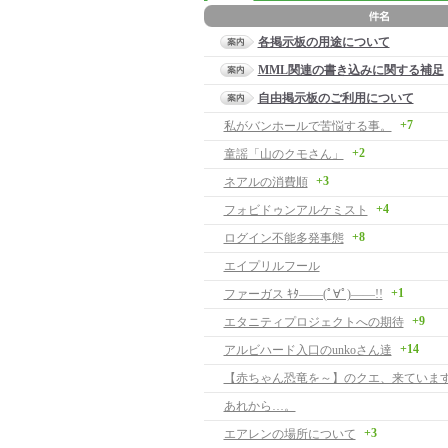
各掲示板の用途について
MML関連の書き込みに関する補足
自由掲示板のご利用について
+7
私がバンホールで苦悩する事。
+2
童謡「山のクモさん」
+3
ネアルの消費順
+4
フォビドゥンアルケミスト
+8
ログイン不能多発事態
エイプリルフール
+1
ファーガス ｷﾀ――(ﾟ∀ﾟ)――!!
+9
エタニティプロジェクトへの期待
+14
アルビハード入口のunkoさん達
【赤ちゃん恐竜を～】のクエ、来ています
あれから…。
+3
エアレンの場所について