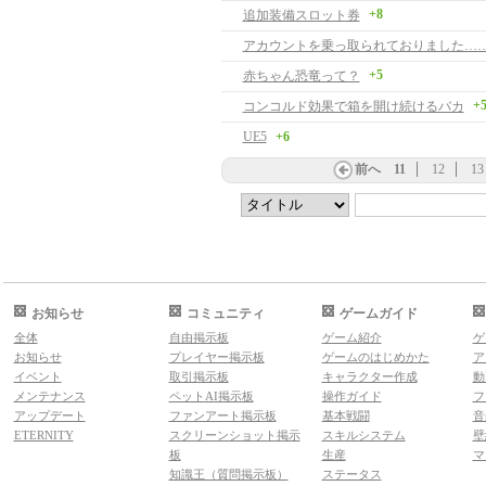
+8
追加装備スロット券
アカウントを乗っ取られておりました…
+5
赤ちゃん恐竜って？
+
コンコルド効果で箱を開け続けるバカ
UE5
+6
前へ
11
12
13
お知らせ
コミュニティ
ゲームガイド
全体
自由掲示板
ゲーム紹介
ゲ
お知らせ
プレイヤー掲示板
ゲームのはじめかた
ア
イベント
取引掲示板
キャラクター作成
動
メンテナンス
ペットAI掲示板
操作ガイド
フ
アップデート
ファンアート掲示板
基本戦闘
音
ETERNITY
スクリーンショット掲示
スキルシステム
壁
板
生産
マ
知識王（質問掲示板）
ステータス