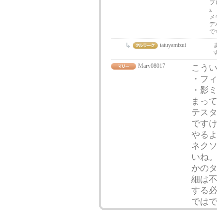
プロ
z
メ
デバ
で
tatuyamizui
Mary08017
こう
・フ
・影ミ
まっ
テス
です
やる
ネク
いね
かの
細は
する
では