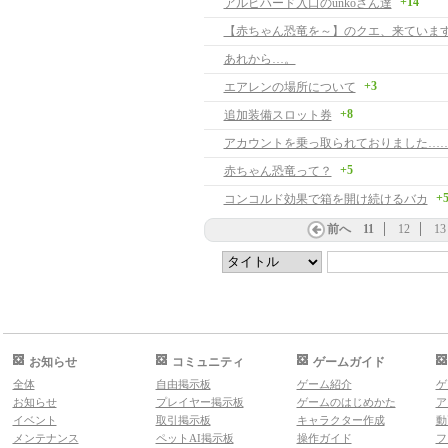
+14
アルビハード入口のunkoさん達
【赤ちゃん恐竜を～】のクエ、来ています
あれから…。
+3
エアレンの場所について
+8
追加装備スロット券
アカウントを乗っ取られておりました…
+5
赤ちゃん恐竜って？
+
コンコルド効果で箱を開け続けるバカ
前へ
11
12
13
お知らせ
コミュニティ
ゲームガイド
全体
自由掲示板
ゲーム紹介
ゲ
お知らせ
プレイヤー掲示板
ゲームのはじめかた
ア
イベント
取引掲示板
キャラクター作成
動
メンテナンス
ペットAI掲示板
操作ガイド
フ