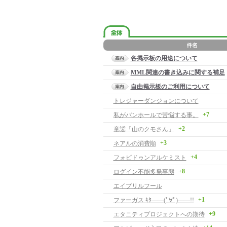
各掲示板の用途について
MML関連の書き込みに関する補足
自由掲示板のご利用について
トレジャーダンジョンについて
+7
私がバンホールで苦悩する事。
+2
童謡「山のクモさん」
+3
ネアルの消費順
+4
フォビドゥンアルケミスト
+8
ログイン不能多発事態
エイプリルフール
+1
ファーガス ｷﾀ――(ﾟ∀ﾟ)――!!
+9
エタニティプロジェクトへの期待