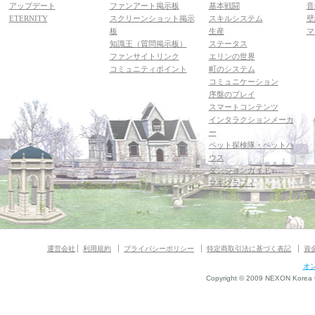
アップデート
ファンアート掲示板
基本戦闘
音
ETERNITY
スクリーンショット掲示
スキルシステム
壁
板
生産
マ
知識王（質問掲示板）
ステータス
ファンサイトリンク
エリンの世界
コミュニティポイント
町のシステム
コミュニケーション
序盤のプレイ
スマートコンテンツ
インタラクションメーカ
ー
ペット探検隊・ペットハ
ウス
ダンジョンガイド
マギグラフィ
運営会社
利用規約
プライバシーポリシー
特定商取引法に基づく表記
資
オ
Copyright © 2009 NEXON Korea Co