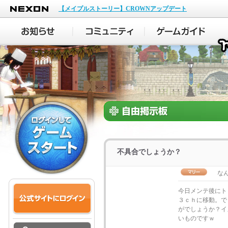
NEXON
【メイプルストーリー】CROWNアップデート
不具合でしょうか？
な
今日メンテ後にト
３ｃｈに移動。で
がでしょうか？イ
いものですｗ