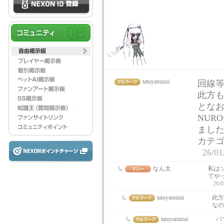
tatuyamizui
回線
此方
とな
NUR
まし
カテ
26/01
なん太
私は
てや
26/0
tatuyamizui
此方
なの
tatuyamizui
パ