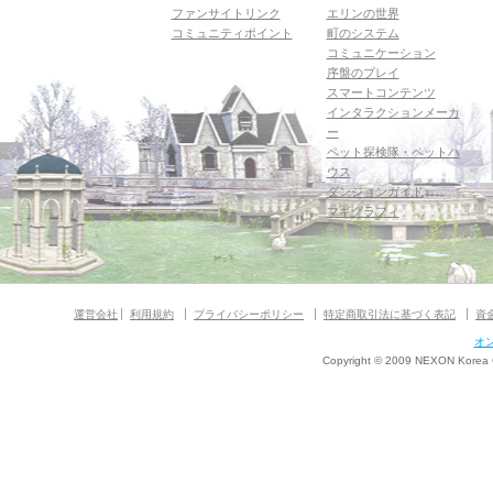
ファンサイトリンク
エリンの世界
コミュニティポイント
町のシステム
コミュニケーション
序盤のプレイ
スマートコンテンツ
インタラクションメーカ
ー
ペット探検隊・ペットハ
ウス
ダンジョンガイド
マギグラフィ
運営会社
利用規約
プライバシーポリシー
特定商取引法に基づく表記
資
オ
Copyright © 2009 NEXON Korea Co