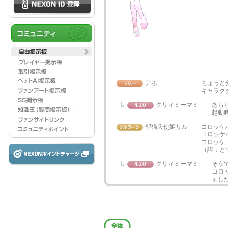
アホ
ちょっと
キャラク
クリィミーマミ
あら
起動
聖猫天使姫リル
コロッケ
コロッケ
コロッケ
（訳：と
クリィミーマミ
そう
コロ
まし