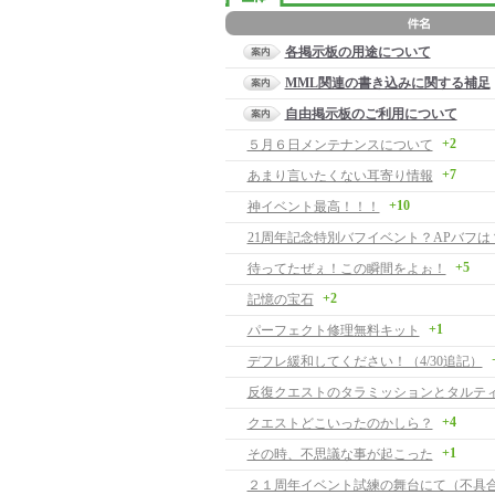
各掲示板の用途について
MML関連の書き込みに関する補足
自由掲示板のご利用について
+2
５月６日メンテナンスについて
+7
あまり言いたくない耳寄り情報
+10
神イベント最高！！！
21周年記念特別バフイベント？APバフは
+5
待ってたぜぇ！この瞬間をよぉ！
+2
記憶の宝石
+1
パーフェクト修理無料キット
デフレ緩和してください！（4/30追記）
+4
クエストどこいったのかしら？
+1
その時、不思議な事が起こった
２１周年イベント試練の舞台にて（不具