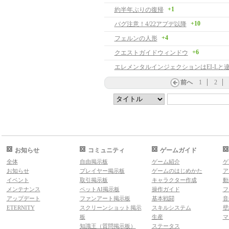
+1
約半年ぶりの復帰
+10
バグ注意！4/22アプデ以降
+4
フェルンの人形
+6
クエストガイドウィンドウ
前へ
1
2
お知らせ
コミュニティ
ゲームガイド
全体
自由掲示板
ゲーム紹介
ゲ
お知らせ
プレイヤー掲示板
ゲームのはじめかた
ア
イベント
取引掲示板
キャラクター作成
動
メンテナンス
ペットAI掲示板
操作ガイド
フ
アップデート
ファンアート掲示板
基本戦闘
音
ETERNITY
スクリーンショット掲示
スキルシステム
壁
板
生産
マ
知識王（質問掲示板）
ステータス