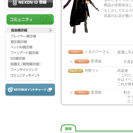
商品が全部存在し
もしかしてエルグ
武器のお店が無い
くまのプーさん
普通に不具
黒雪姫
不具
月野フミ
武器屋
「このと
今はイベ
これが終
黒雪姫
剣士
「そ
どこ