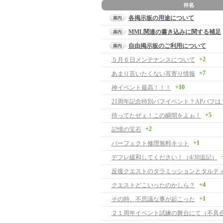
各掲示板の用途について
MML関連の書き込みに関する補足
自由掲示板のご利用について
+2
５月６日メンテナンスについて
+7
あまり言いたくない耳寄り情報
+10
神イベント最高！！！
21周年記念特別バフイベント？APバフは
+5
待ってたぜぇ！この瞬間をよぉ！
+2
記憶の宝石
+1
パーフェクト修理無料キット
デフレ緩和してください！（4/30追記）
+4
クエストどこいったのかしら？
+1
その時、不思議な事が起こった
２１周年イベント試練の舞台にて（不具