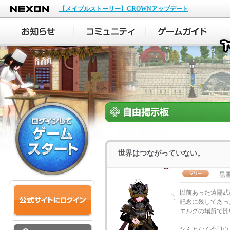
NEXON
【メイプルストーリー】CROWNアップデート
世界はつながっていない。
黒
以前あった遠隔武
記念に残してあっ
エルグの場所で開
なんとなく今日ウ