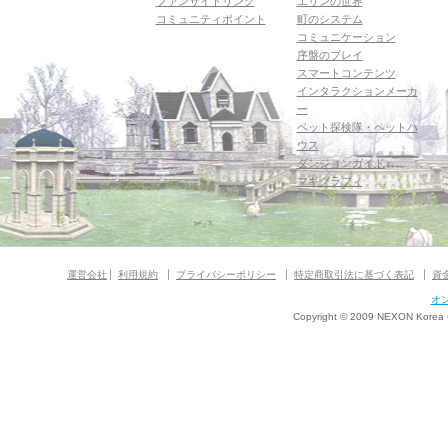
ファンサイトリンク
エリンの世界
コミュニティポイント
町のシステム
コミュニケーション
序盤のプレイ
スマートコンテンツ
インタラクションメーカ
ー
ペット探検隊・ペットハ
ウス
ダンジョンガイド
マギグラフィ
運営会社
利用規約
プライバシーポリシー
特定商取引法に基づく表記
資
オ
Copyright © 2009 NEXON Korea Co