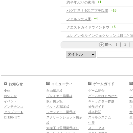
+1
約半年ぶりの復帰
+10
バグ注意！4/22アプデ以降
+4
フェルンの人形
+6
クエストガイドウィンドウ
前へ
1
2
お知らせ
コミュニティ
ゲームガイド
全体
自由掲示板
ゲーム紹介
ゲ
お知らせ
プレイヤー掲示板
ゲームのはじめかた
ア
イベント
取引掲示板
キャラクター作成
動
メンテナンス
ペットAI掲示板
操作ガイド
フ
アップデート
ファンアート掲示板
基本戦闘
音
ETERNITY
スクリーンショット掲示
スキルシステム
壁
板
生産
マ
知識王（質問掲示板）
ステータス