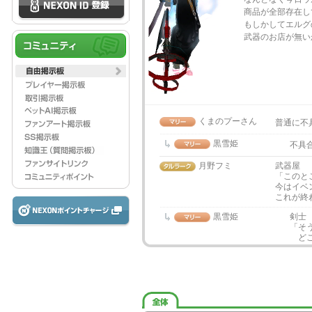
商品が全部存在し
もしかしてエルグ
武器のお店が無い
くまのプーさん
普通に不具
黒雪姫
不具
月野フミ
武器屋
「このと
今はイベ
これが終
黒雪姫
剣士
「そ
どこ