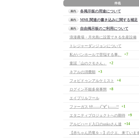
各掲示板の用途について
MML関連の書き込みに関する補足
自由掲示板のご利用について
浪漫農場・月光島に設置できる生産設備
トレジャーダンジョンについて
+7
私がバンホールで苦悩する事。
+2
童謡「山のクモさん」
+3
ネアルの消費順
+4
フォビドゥンアルケミスト
+8
ログイン不能多発事態
エイプリルフール
+1
ファーガス ｷﾀ――(ﾟ∀ﾟ)――!!
+9
エタニティプロジェクトへの期待
+14
アルビハード入口のunkoさん達
【赤ちゃん恐竜を～】のクエ、来ています