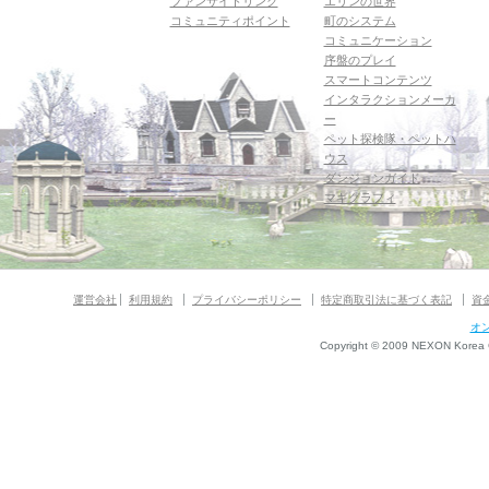
ファンサイトリンク
エリンの世界
コミュニティポイント
町のシステム
コミュニケーション
序盤のプレイ
スマートコンテンツ
インタラクションメーカ
ー
ペット探検隊・ペットハ
ウス
ダンジョンガイド
マギグラフィ
運営会社
利用規約
プライバシーポリシー
特定商取引法に基づく表記
資
オ
Copyright © 2009 NEXON Korea Co