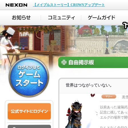
NEXON
【メイプルストーリー】CROWNアップデート
世界はつながっていない。
黒
以前あった遠隔武
記念に残してあっ
エルグの場所で開
なんとなく今日ウ