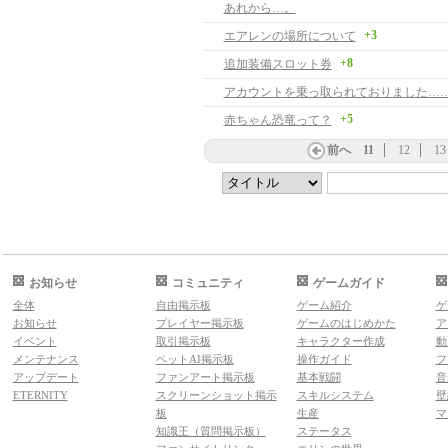
あれから…。
+3
エアレンの場所について
+8
追加装備スロット券
アカウントを乗っ取られておりました…
+5
赤ちゃん恐竜って？
前へ
11
12
13
お知らせ
コミュニティ
ゲームガイド
全体
自由掲示板
ゲーム紹介
ゲ
お知らせ
プレイヤー掲示板
ゲームのはじめかた
ア
イベント
取引掲示板
キャラクター作成
動
メンテナンス
ペットAI掲示板
操作ガイド
フ
アップデート
ファンアート掲示板
基本戦闘
音
ETERNITY
スクリーンショット掲示
スキルシステム
壁
板
生産
マ
知識王（質問掲示板）
ステータス