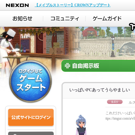
NEXON
【メイプルストーリー】CROWNアップデート
いっぱいPCあってうらやましい
ル
これだけいっぱい
ttps://imgur.com/a/