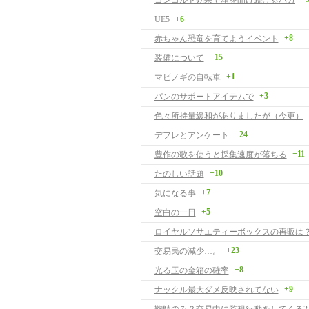
コンコルド効果で箱を開け続けるバカ
UE5
+6
+8
赤ちゃん恐竜を育てようイベント
+15
装備について
+1
マビノギの自転車
+3
パンのサポートアイテムで
色々所持量緩和がありましたが（今更）
+24
デフレとアンケート
+11
豊作の歌を使うと採集速度が落ちる
+10
たのしい話題
+7
気になる事
+5
空白の一日
ロイヤルソサエティーボックスの再販は
+23
交易民の減少…。
+8
光る玉の金箱の確率
+9
ナックル最大ダメ反映されてない