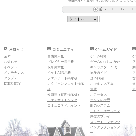
鞠鯖のみ？交易中に監視行動をしてくる2
前へ
11
12
13
お知らせ
コミュニティ
ゲームガイド
全体
自由掲示板
ゲーム紹介
ゲ
お知らせ
プレイヤー掲示板
ゲームのはじめかた
ア
イベント
取引掲示板
キャラクター作成
動
メンテナンス
ペットAI掲示板
操作ガイド
フ
アップデート
ファンアート掲示板
基本戦闘
音
ETERNITY
スクリーンショット掲示
スキルシステム
壁
板
生産
マ
知識王（質問掲示板）
ステータス
ファンサイトリンク
エリンの世界
コミュニティポイント
町のシステム
コミュニケーション
序盤のプレイ
スマートコンテンツ
インタラクションメーカ
ー