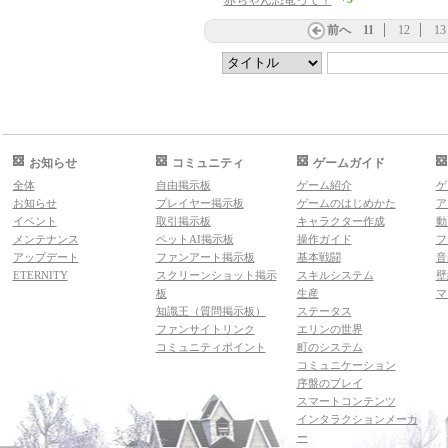
赤ちゃん恐竜って？
前へ
11
12
13
お知らせ
コミュニティ
ゲームガイド
全体
自由掲示板
ゲーム紹介
ゲ
お知らせ
プレイヤー掲示板
ゲームのはじめかた
ア
イベント
取引掲示板
キャラクター作成
動
メンテナンス
ペットAI掲示板
操作ガイド
フ
アップデート
ファンアート掲示板
基本戦闘
音
ETERNITY
スクリーンショット掲示
スキルシステム
壁
板
生産
マ
知識王（質問掲示板）
ステータス
ファンサイトリンク
エリンの世界
コミュニティポイント
町のシステム
コミュニケーション
序盤のプレイ
スマートコンテンツ
インタラクションメーカ
ー