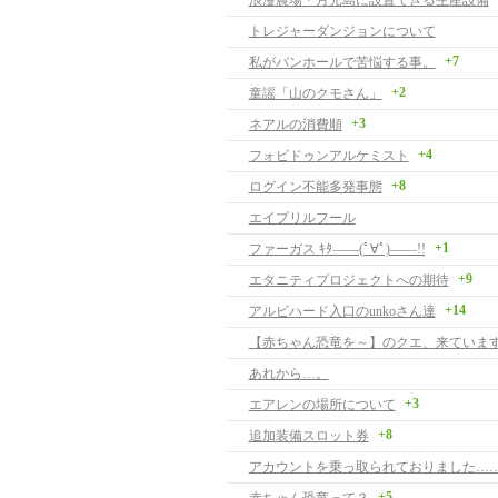
浪漫農場・月光島に設置できる生産設備
トレジャーダンジョンについて
+7
私がバンホールで苦悩する事。
+2
童謡「山のクモさん」
+3
ネアルの消費順
+4
フォビドゥンアルケミスト
+8
ログイン不能多発事態
エイプリルフール
+1
ファーガス ｷﾀ――(ﾟ∀ﾟ)――!!
+9
エタニティプロジェクトへの期待
+14
アルビハード入口のunkoさん達
【赤ちゃん恐竜を～】のクエ、来ています
あれから…。
+3
エアレンの場所について
+8
追加装備スロット券
アカウントを乗っ取られておりました…
+5