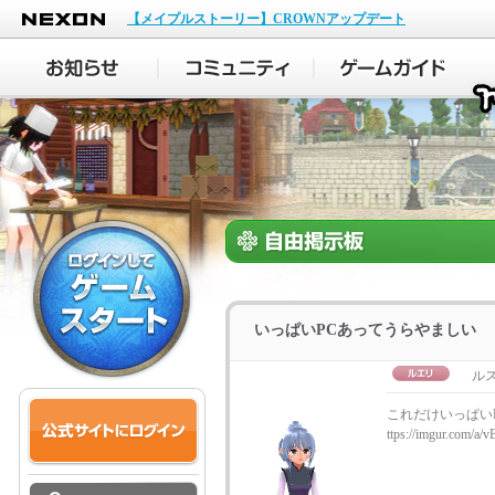
NEXON
【メイプルストーリー】CROWNアップデート
いっぱいPCあってうらやましい
ル
これだけいっぱい
ttps://imgur.com/a/