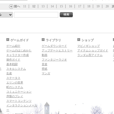
前へ
11
12
13
14
15
16
17
18
19
20
ゲームガイド
ライブラリ
ショップ
ゲーム紹介
ゲームダウンロード
マビノギショップ
ゲームのはじめかた
アップデートヒストリー
アイテムショップガイド
キャラクター作成
動画
ランダム型アイテム
操作ガイド
ファンタジーラジオ
基本戦闘
音楽
示
スキルシステム
壁紙
生産
マンガ
ステータス
エリンの世界
町のシステム
コミュニケーション
序盤のプレイ
スマートコンテンツ
インタラクションメーカ
ー