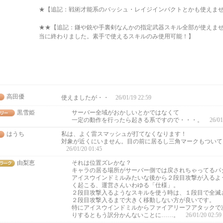
★【追記：戦術才能系のバッシュ・レイジインパクトとかも使えま
★★【追記：鎌や銃や手裏剣なんかの指定武器スキル全部が使えま
当に終わりました。素手で使えるスキルのみ使用可能！】
高田優
使えましたが・・
26/01/19 22:59
黒雪姫
サーバー全域がおかしいとかではなくて
一定の動作を行ったら起きる系ですので・・・。
26/01
はうち
私は、よく雷スマッシュが打てなくなります！
対象が近くにいません。目の前に居るし三角マークもついて
26/01/20 01:45
由梨恵
それは位置ズレかな？
キャラの居る場所がサーバー側では戻されちゃってるパ
アイスウインドミルみたいな後から２段目攻撃が入るよ
く起こる、運営さんいわゆる「仕様」。
２段目攻撃入るようなスキルを使う時は、１段目で全滅
２段目攻撃入るまで大きく移動しない方が良いです。
特にアイスウインドミルからファイアリーフアタックで
りするともう訳分かんないことに……。
26/01/20 02:59