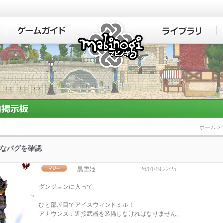
マビノギ
ホーム
>
なバグを確認
黒雪姫
26/01/19 22:25
ダンジョンに入って
ひと部屋目でアイスウィンドミル！
アナウンス：近接武器を装備しなければなりません。