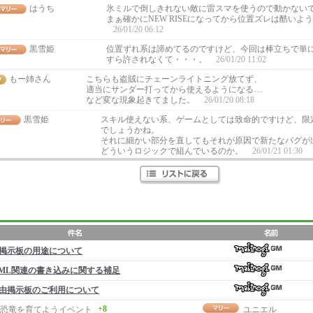
はうち
氷ミルで倒しきれない敵に雷スマを使うので動かない
まぁ確かにNEW RISEになってから位置ズレは酷いよ
26/01/20 06:12
黒雪姫
位置ずれ系は諦めてるのですけど、今回は棒立ちで単
すら許されなくて・・・。
26/01/20 11:02
もー姉さん
こちらも盗賊にチェーンライトニング放てず、
適当にサンダー打ってから使えるようになる…
など変な現象起きてました。
26/01/20 08:18
黒雪姫
スキル使えない系、ゲームとしては致命的ですけど、限
でしょうかね。
それに細かい部分を直してもそれが原因で新たなバグが
どういうロジックで組んでいるのか。
26/01/21 01:30
掲示板の用途について
ML関連の書き込みに関する補足
由掲示板のご利用について
+8
恐竜を育てようイベント
ユニエル