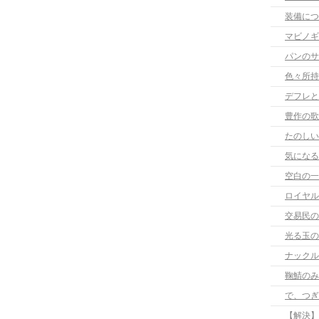
装備につ
マビノギ
パンのサ
色々所持
デフレと
豊作の歌
たのしい
気になる
空白の一
ロイヤル
交易民の
光る玉の
ナックル
鞠鯖のみ
【解決】