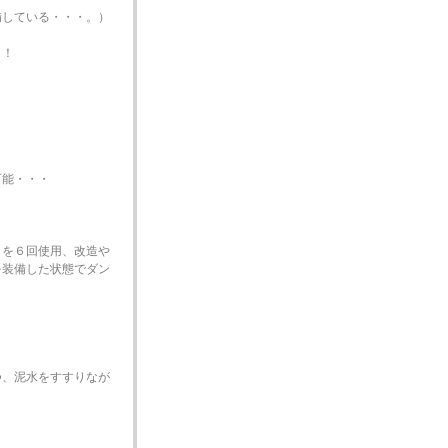
備している・・・。）
！！
可能・・・
トを６回使用、改造や
を装備した状態でダン
つ、泥水をすすりなが
。