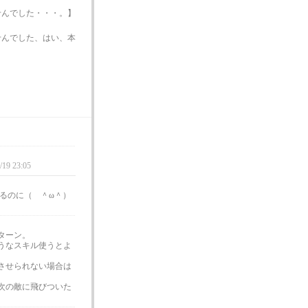
せんでした・・・。】
せんでした、はい、本
/19 23:05
るのに（ ＾ω＾）
ターン。
うなスキル使うとよ
させられない場合は
次の敵に飛びついた