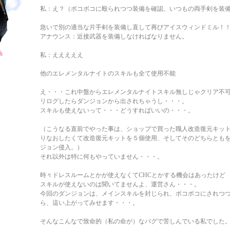
私：え？（ボコボコに殴られつつ装備を確認、いつもの両手剣を装
急いで別の適当な片手剣を装備し直して再びアイスウィンドミル！
アナウンス：近接武器を装備しなければなりません。
私：えええええ
他のエレメンタルナイトのスキルも全て使用不能
え・・・これ中盤からエレメンタルナイトスキル無しじゃクリア不
リログしたらダンジョンから出されちゃうし・・・。
スキルも使えないって・・・どうすればいいの・・・。
（こうなる直前でやった事は、ショップで買った職人改造復元キッ
りなおしたくて改造復元キットを５個使用、そしてそのどちらとも
ジョン侵入。）
それ以外は特に何もやっていません・・・。
時々ドレスルームとかが使えなくてCHCとかする機会はあったけど
スキルが使えないのは聞いてませんよ、運営さん・・・。
今回のダンジョンは、メインスキルを封じられ、ボコボコにされつ
ら、這い上がってみせます・・・。
そんなこんなで致命的（私の命が）なバグで苦しんでいる私でした