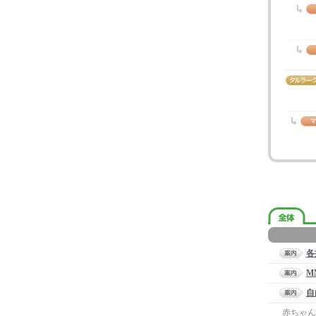
各
M
自
赤ちゃん