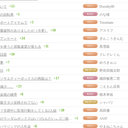
+15
いて
Dorothy00
+1
の自転車
のな様
+3
ポートアイテムで
Trionfante
+10
量緩和がありましたが（今更）
アスラフ
+24
アンケート
ぎんこうきんむ
+11
を使うと採集速度が落ちる
黒雪姫
+10
話題
クレクレくん
+7
事
めろきゅぷ
+5
日
野良田猫太郎
+17
ソサエティーボックスの再販は？
織田敏憲二世
+23
減少…。
ごえもん店長
+8
金箱の確率
植木幸祐
+9
最大ダメ反映されてない
シャバリ
+20
？交易中に監視行動をしてくる2人組
高田優
+1
で、つぎのランダムボックスはいつなんだい←ゴ〇箱でしたっと。
ASJF
+8
ハウジングの入札金
やまねこちゃん