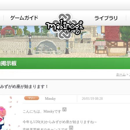
マビノギ
ホーム
>
みずがめ座が始まります！
Minsky
26/01/19 08:28
こんにちは、Minskyです
今年も1/20(火)からみずがめ座が始まりますね～
高級革荒稼ぎのチャンスです