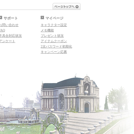
ページトップへ
サポート
マイページ
お問い合わせ
キャラクター設定
FAQ
メモ機能
不具合対応状況
プレゼント状況
アンケート
アイテムクーポン
2次パスワード初期化
キャンペーン応募