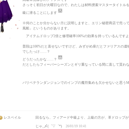
さっそく初日が火曜日なので、わたしは材料捜索マスタータイトル
級に潜ることにします
※何のことか分からない方に説明しますと、エリン秘密商店で売っ
風船」というものがあります。
アイテムドロップ2倍と修理確率100%の効果を持っているんです
普段は100%だと直せないですけど、みずがめ座だとファリアスの遺物
でしたっけ……？
どうだったかな……？
だとしたらフィーバーシーズンとギリ重なっている間に直して貰わ
バリベテランダンジョンでのインプの魔符集めも欠かせないと思うMin
レスペイル
回るなら、フィアード中級より、上級の方が、革ドロップが
じゃ_〆(゜▽゜*)
26/01/19 10:41