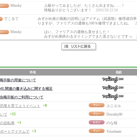
Minsky
上級やってみましたが、たくさん出ますね……！
情報ありがとうございます！
26/01/20 22:54
でこるて
みずがめ座の風船の説明にはアイテム（武器類）修理成功率1
りますが、ファリアスの遺物も100％修理できましたね。
2
Minsky
はい、ファリアスの遺物も直せました！
みずがめ座終わるタイミングでまた直さないとですっ
掲示板の用途について
ML関連の書き込みに関する補足
由掲示板のご利用について
+8
恐竜を育てようイベント
ユニエル
+15
いて
Dorothy00
+1
の自転車
のな様
+3
ポートアイテムで
Trionfante