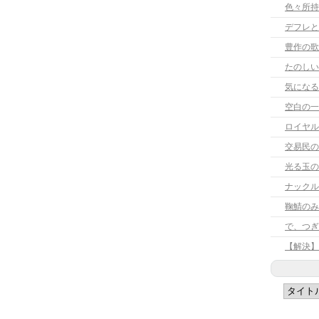
色々所持
デフレと
豊作の歌
たのしい
気になる
空白の一
ロイヤル
交易民の
光る玉の
ナックル
鞠鯖のみ
【解決】