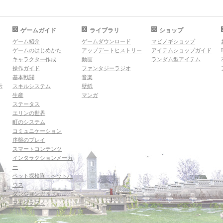
ゲームガイド
ライブラリ
ショップ
ゲーム紹介
ゲームダウンロード
マビノギショップ
ゲームのはじめかた
アップデートヒストリー
アイテムショップガイド
キャラクター作成
動画
ランダム型アイテム
操作ガイド
ファンタジーラジオ
基本戦闘
音楽
示
スキルシステム
壁紙
生産
マンガ
ステータス
エリンの世界
町のシステム
コミュニケーション
序盤のプレイ
スマートコンテンツ
インタラクションメーカ
ー
ペット探検隊・ペットハ
ウス
ダンジョンガイド
マギグラフィ