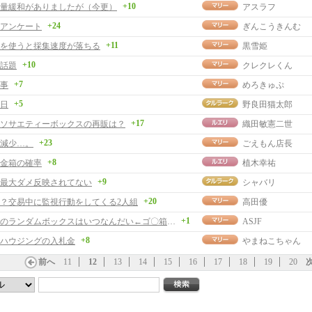
+10
量緩和がありましたが（今更）
アスラフ
+24
アンケート
ぎんこうきんむ
+11
を使うと採集速度が落ちる
黒雪姫
+10
話題
クレクレくん
+7
事
めろきゅぷ
+5
日
野良田猫太郎
+17
ソサエティーボックスの再販は？
織田敏憲二世
+23
減少…。
ごえもん店長
+8
金箱の確率
植木幸祐
+9
最大ダメ反映されてない
シャバリ
+20
？交易中に監視行動をしてくる2人組
高田優
+1
で、つぎのランダムボックスはいつなんだい←ゴ〇箱でしたっと。
ASJF
+8
ハウジングの入札金
やまねこちゃん
前へ
11
12
13
14
15
16
17
18
19
20