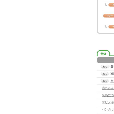
各
M
自
赤ちゃん
装備につ
マビノギ
パンのサ