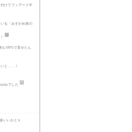
を付けてフィアード中
ている「みずがめ座の
よ！
も100%で直せたん
ないと……！
skyでした
多いいかとｂ