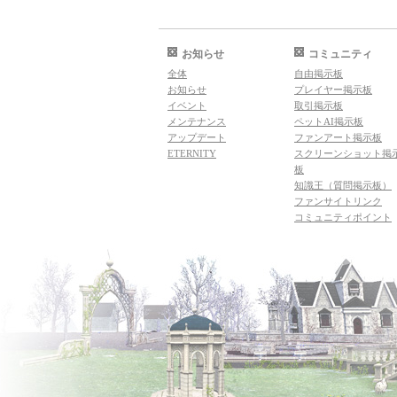
お知らせ
コミュニティ
全体
自由掲示板
お知らせ
プレイヤー掲示板
イベント
取引掲示板
メンテナンス
ペットAI掲示板
アップデート
ファンアート掲示板
ETERNITY
スクリーンショット掲
板
知識王（質問掲示板）
ファンサイトリンク
コミュニティポイント