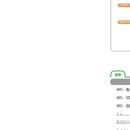
各
M
自
まぁ…。
商店街の