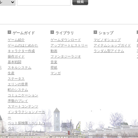
ゲームガイド
ライブラリ
ショップ
ゲーム紹介
ゲームダウンロード
マビノギショップ
ゲームのはじめかた
アップデートヒストリー
アイテムショップガイド
キャラクター作成
動画
ランダム型アイテム
操作ガイド
ファンタジーラジオ
基本戦闘
音楽
示
スキルシステム
壁紙
生産
マンガ
ステータス
エリンの世界
町のシステム
コミュニケーション
序盤のプレイ
スマートコンテンツ
インタラクションメーカ
ー
ペット探検隊・ペットハ
ウス
ダンジョンガイド