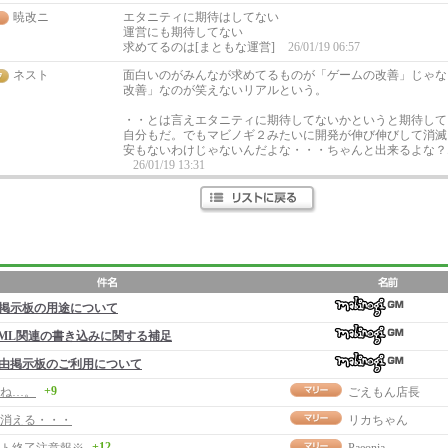
暁改ニ
エタニティに期待はしてない
運営にも期待してない
求めてるのは[まともな運営]
26/01/19 06:57
ネスト
面白いのがみんなが求めてるものが「ゲームの改善」じゃな
改善」なのが笑えないリアルという。
・・とは言えエタニティに期待してないかというと期待して
自分もだ。でもマビノギ２みたいに開発が伸び伸びして消滅
安もないわけじゃないんだよな・・・ちゃんと出来るよな？
26/01/19 13:31
掲示板の用途について
ML関連の書き込みに関する補足
由掲示板のご利用について
+9
ね…。
ごえもん店長
消える・・・
リカちゃん
+12