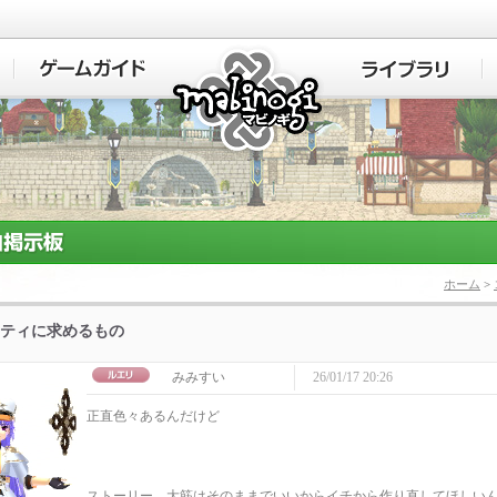
マビノギ
ホーム
>
ティに求めるもの
みみすい
26/01/17 20:26
正直色々あるんだけど
ストーリー、大筋はそのままでいいからイチから作り直してほしい