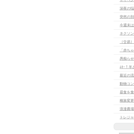
※イベン
深夜の悩
突然の別
今週末は
［交易］
「赤ちゃ
愚痴らせ
ﾑｷｰ！
最近の流
動物コン
昼食を食
種族変更
浪漫農場
トレジャ