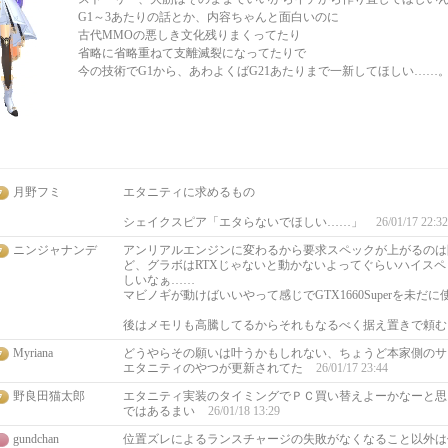
G1～3あたりの話とか、内容ちゃんと面白いのに
古代MMOの悪しき文化残りまくってたり
省略に省略重ねて支離滅裂になってたりで
今の技術でG1から、あわよくばG21あたりまで一新してほしい……
月野フミ
エタニティに求めるもの
シェイクスピア「エタらないでほしい……」
26/01/17 22:32
ニンジャナンデ
アンリアルエンジンに変わるから要求スペックが上がるのは
ど、グラボはRTXじゃないと動かないよってぐらいハイス
しいなぁ……
マビノギが動けばいいやって感じでGTX1660Superを未だ
後はメモリも高騰してるからそれもなるべく据え置きで頼
Myriana
どうやらその願いは叶うかもしれない、ちょうど本家側のサ
エタニティのやつが更新されてた
26/01/17 23:44
野良田猫太郎
エタニティ実装のタイミングでＰＣ買い替えよーかなーと思
ではあるまい
26/01/18 13:29
gundchan
位置ズレによるランスチャージの失敗がなくなること以外は