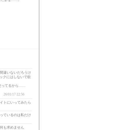
。
間違いないだろうけ
ペックにはしないで欲
に使ってるから……
む
26/01/17 22:56
イトにいってみたら
っているのは私だけ
何も求めません