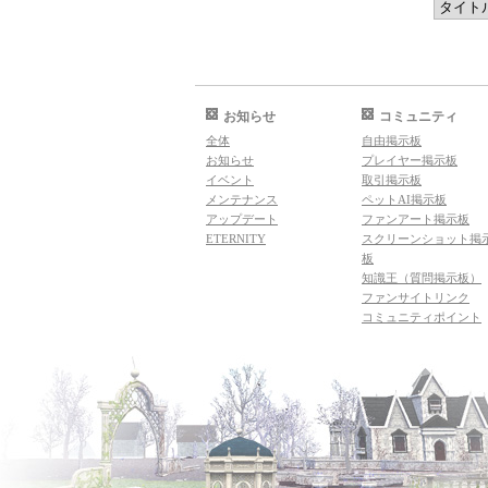
お知らせ
コミュニティ
全体
自由掲示板
お知らせ
プレイヤー掲示板
イベント
取引掲示板
メンテナンス
ペットAI掲示板
アップデート
ファンアート掲示板
ETERNITY
スクリーンショット掲
板
知識王（質問掲示板）
ファンサイトリンク
コミュニティポイント