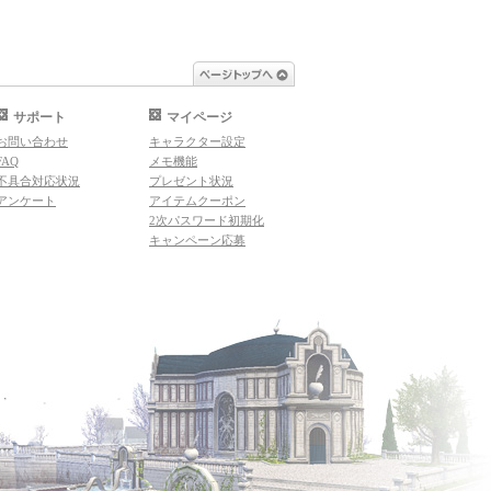
ページトップへ
サポート
マイページ
お問い合わせ
キャラクター設定
FAQ
メモ機能
不具合対応状況
プレゼント状況
アンケート
アイテムクーポン
2次パスワード初期化
キャンペーン応募