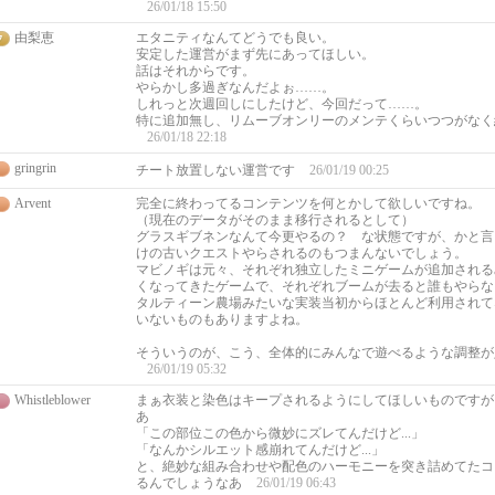
26/01/18 15:50
由梨恵
エタニティなんてどうでも良い。
安定した運営がまず先にあってほしい。
話はそれからです。
やらかし多過ぎなんだよぉ……。
しれっと次週回しにしたけど、今回だって……。
特に追加無し、リムーブオンリーのメンテくらいつつがなく
26/01/18 22:18
gringrin
チート放置しない運営です
26/01/19 00:25
Arvent
完全に終わってるコンテンツを何とかして欲しいですね。
（現在のデータがそのまま移行されるとして）
グラスギブネンなんて今更やるの？ な状態ですが、かと言
けの古いクエストやらされるのもつまんないでしょう。
マビノギは元々、それぞれ独立したミニゲームが追加される
くなってきたゲームで、それぞれブームが去ると誰もやらな
タルティーン農場みたいな実装当初からほとんど利用されて
いないものもありますよね。
そういうのが、こう、全体的にみんなで遊べるような調整が
26/01/19 05:32
Whistleblower
まぁ衣装と染色はキープされるようにしてほしいものですが
あ
「この部位この色から微妙にズレてんだけど...」
「なんかシルエット感崩れてんだけど...」
と、絶妙な組み合わせや配色のハーモニーを突き詰めてたコ
るんでしょうなあ
26/01/19 06:43