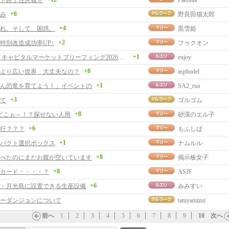
ト終了注意報※
Paeonia
+6
み
野良田猫太郎
+4
れ、そして、困惑。
黒雪姫
+2
特別改造成功率UP↑
フゥクオン
+1
ネクソン キャピタルマーケットブリーフィング2026を観て
enjoy
+8
より広い世界 大丈夫なの？
asphodel
+1
ん恐竜を育てよう！」イベントの
SA2_rua
+3
て
ゴルゴム
+8
羊どこぉ～！？探せない人用
砂漠のエル子
+6
行？？？
もふしば
+1
パクト選択ボックス
ナムルル
+8
べたのにまだお腹が空いています
掲示板女子
+8
カード・・・・？
ASJF
+6
・月光島に設置できる生産設備
みみすい
ーダンジョンについて
tatuyamizui
前へ
1
2
3
4
5
6
7
8
9
10
次へ