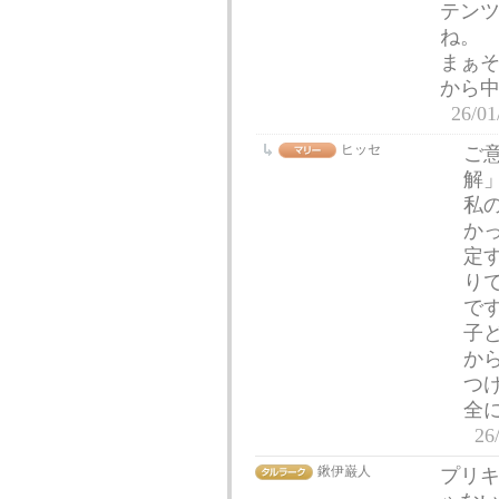
テン
ね。
まぁ
から
26/01
ヒッセ
ご
解
私
か
定
り
で
子
か
つ
全
26
鍬伊巌人
プリ