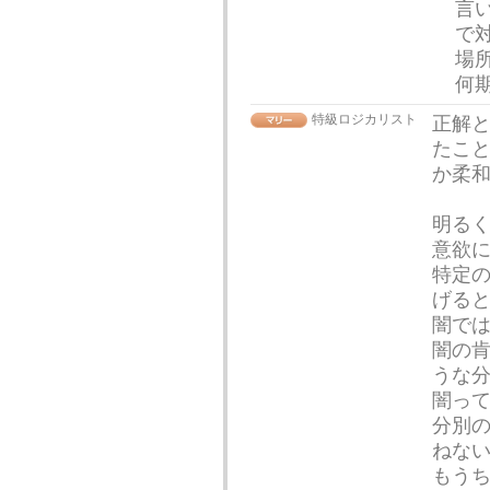
言
で
場
何
特級ロジカリスト
正解
たこ
か柔
明る
意欲
特定の
げる
闇で
闇の
うな
闇っ
分別
ねな
もうち