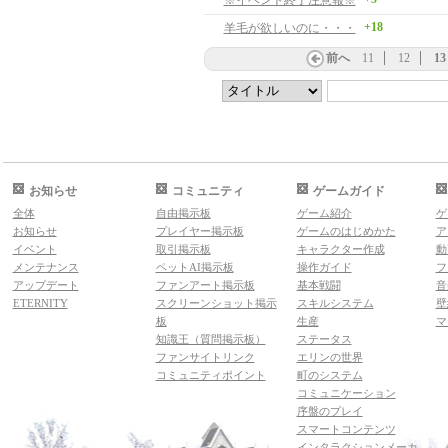
※イベント終了注意報※
+18
羊毛が欲しいのに・・・
前へ
11
12
13
お知らせ
コミュニティ
ゲームガイド
全体
自由掲示板
ゲーム紹介
ゲ
お知らせ
プレイヤー掲示板
ゲームのはじめかた
ア
イベント
取引掲示板
キャラクター作成
動
メンテナンス
ペットAI掲示板
操作ガイド
フ
アップデート
ファンアート掲示板
基本戦闘
音
ETERNITY
スクリーンショット掲示
スキルシステム
壁
板
生産
マ
知識王（質問掲示板）
ステータス
ファンサイトリンク
エリンの世界
コミュニティポイント
町のシステム
コミュニケーション
序盤のプレイ
スマートコンテンツ
インタラクションメーカ