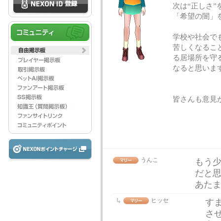
次は“正しさ
「希望の闇」
学校や社会で
苦しくなるこ
る居場所を守
なると思いま
皆さんも意見
うんこ
もう
だと
あた
ヒッセ
す
さ