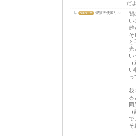
だ
聖猫天使姫リル
闇
い
雄
そ
と
光
い
（
い
っ
我
る
同
（
で
そ
「