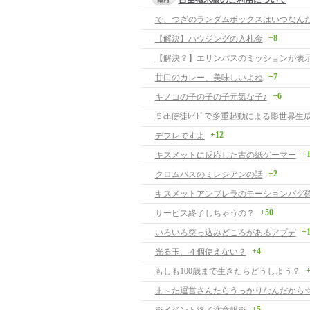
自由掲示板のご利用について
+8
【解決】ハウジングの入札金
+7
甘口のカレー、美味しいよね
+6
キノコの子の子の子元気な子♪
５ch使徒ﾚｲﾄﾞで多重起動による影世界生
+12
デフレですよ
+
キスメットに反応した古の紙ゲーマー
+2
クロムバスのミレシアンの話
キスメットアンブレラのモーションバグ
+50
サービス終了しちゃうの？
+
いろいろ突っ込みどころがあるアプデ
+4
光る玉、４個使えない？
+
もしも100歳まで生きたらどうしよう？
ま～た運営さんたらうっかりなんだから
+5