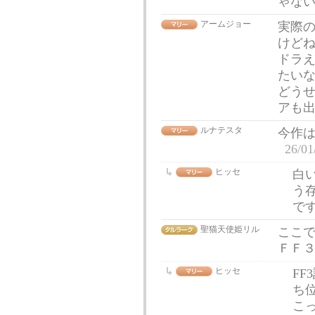
ゃない
アームジョー
実際
けど
ドラ
たい
どう
アも
ルナテスタ
今作
26/01
ヒッセ
白
う
で
聖猫天使姫リル
ここ
ＦＦ
ヒッセ
F
ち
こ