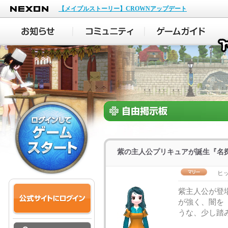
NEXON
【メイプルストーリー】CROWNアップデート
紫の主人公プリキュアが誕生『名
ヒ
紫主人公が登
が強く、闇を
うな、少し踏