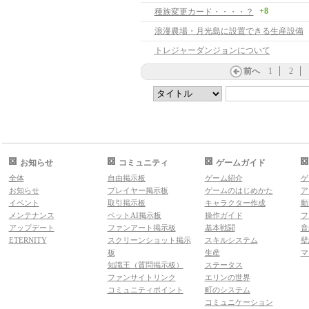
+8
種族変更カード・・・・？
浪漫農場・月光島に設置できる生産設備
トレジャーダンジョンについて
前へ
1
2
お知らせ
コミュニティ
ゲームガイド
全体
自由掲示板
ゲーム紹介
ゲ
お知らせ
プレイヤー掲示板
ゲームのはじめかた
ア
イベント
取引掲示板
キャラクター作成
動
メンテナンス
ペットAI掲示板
操作ガイド
フ
アップデート
ファンアート掲示板
基本戦闘
音
ETERNITY
スクリーンショット掲示
スキルシステム
壁
板
生産
マ
知識王（質問掲示板）
ステータス
ファンサイトリンク
エリンの世界
コミュニティポイント
町のシステム
コミュニケーション