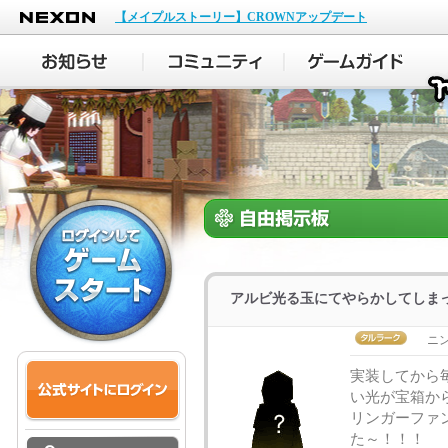
NEXON
【メイプルストーリー】CROWNアップデート
アルビ光る玉にてやらかしてしま
ニ
実装してから
い光が宝箱か
リンガーファ
た～！！！