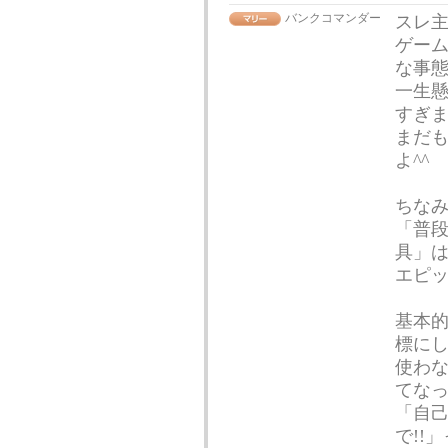
バンクコマンダー
スレ主
ゲー
な事
一生
すぎ
まだ
よ^^
ちなみ
「普
具」
エピ
基本
標に
使わな
てな
「自
で!!