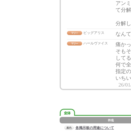
アン
て分解
分解し
ビッグアリス
なんて
ハールヴァイス
痛か
そも
して
何で
指定
いち
26/01
各掲示板の用途について