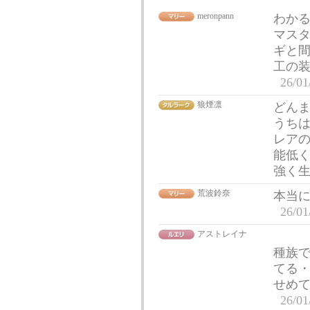
meronpann
わか
マス
ギと
工の装
26/01
狼煙凛
どん
うち
レア
能低
強く
荒波鈴奈
本当
26/01
アストレイナ
種族
てる
せめ
26/01