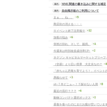
MML関連の書き込みに関する補足
自由掲示板のご利用について
+9
まぁ…。ね…。
商店街の消える・・・
+12
※イベント終了注意報※
+6
深夜の悩み
+4
突然の別れ、そして、困惑。
+2
今週末は特別改造成功率UP↑
+
［交易］より広い世界 大丈夫なの？
「赤ちゃん恐竜を育てよう！」イベント
+3
愚痴らせて
+8
ﾑｷｰ！羊どこぉ～！？探せない人用
+6
最近の流行？？？
+1
動物コンパクト選択ボックス
昼食を食べたのにまだお腹が空いていま