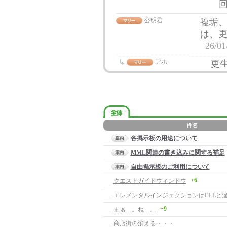
公明君
複垢
は、
26/01
アホ
更
各掲示板の用途について
MML関連の書き込みに関する補足
自由掲示板のご利用について
+6
クエストガイドウィンドウ
+9
まぁ…。ね…。
商店街の消える・・・