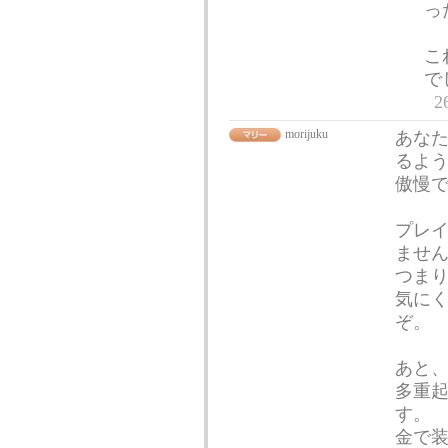
っ
こ
で
2
morijuku
あな
るよ
傲慢
プレ
ませ
つま
気に
ぞ。
あと
多重
す。
金で