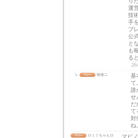
り
運
技
手
プ
公
と
も
る
26
暁改ニ
基
て
誰
せ
だ
て
対
ね
ロミミちゃんロ
マビノ