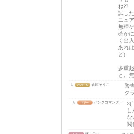
ね??
試した
ニュ
無理
確かに
く出
あれは
ど)
多重
と。
倉庫そうこ
警
ク
バンクコマンダー
Σ(
し
な
関
ぽぇみぃ