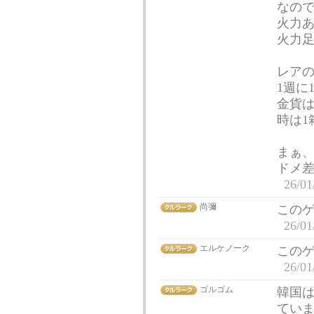
なので
火力あ
火力足
レアの
1週に
金貨は
時は1
まぁ
ドメ差
26/01
尚彌
この
26/01
エルケノーク
このゲ
26/01
ゴルゴム
韓国
てい