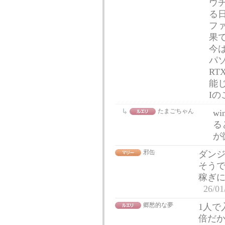
ウ
る
フ
果
今
パ
RT
能
I
たまごちゃん
w
る
が
邪缶
ダン
そう
稼ぎ
26/01
郷愁的な夢
1人で
倍だ