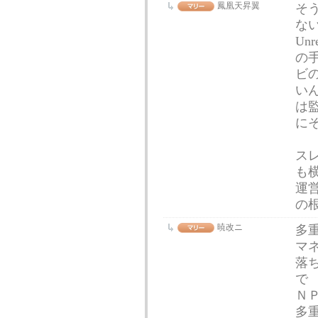
鳳凰天昇翼
そ
な
Un
の
ビ
い
は
に
ス
も
運
の
暁改ニ
多
マ
落
で
Ｎ
多