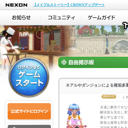
NEXON
【メイプルストーリー】CROWNアップデート
ネアルやダンジョンによる複垢多
く
永遠に解決できな
解決策を見出し実
番公平な道です。
新規も復帰も即音
2026年本腰入れ