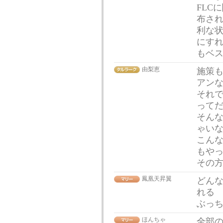
FLC
布され
利な状
にす
もベ
由梨恵
施策
アン
それ
って
そん
ゃい
こん
もや
その
鳳凰天昇翼
どんな
れる
ぶっ
ほんちゃ
全部