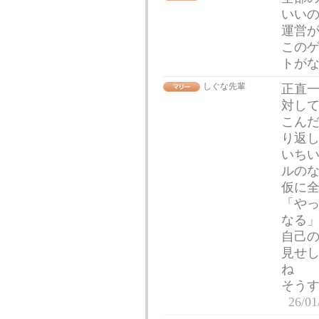
いい
運営が
このゲ
トが
しぐな先輩
正直
対し
こん
り返
いち
ルの
仮に
「や
なる
自己
見せし
ね
そう
26/01