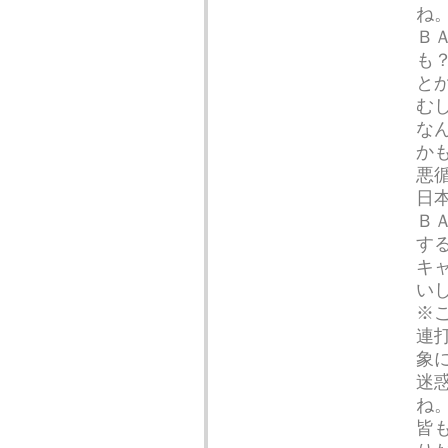
ね
Ｂ
も
と
む
な
か
悪
日
Ｂ
す
キ
い
※
連
象
迷
ね
皆