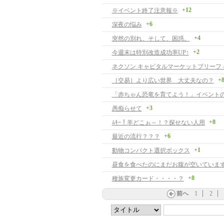
+12
※イベント終了注意報※
+6
深夜の悩み
+4
突然の別れ、そして、困惑。
+2
今週末は特別改造成功率UP↑
+
［交易］より広い世界 大丈夫なの？
「赤ちゃん恐竜を育てよう！」イベント
+3
愚痴らせて
+8
ﾑｷｰ！羊どこぉ～！？探せない人用
+6
最近の流行？？？
+1
動物コンパクト選択ボックス
昼食を食べたのにまだお腹が空いていま
+8
種族変更カード・・・・？
前へ
1
2