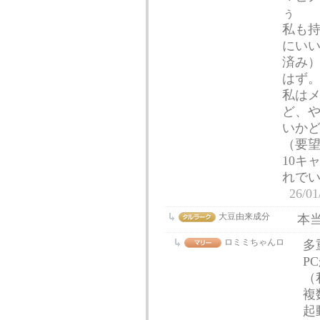
ぅ
私も
にい
済み
はず
私は
ど、
いか
（要
10キ
れで
26/01
大豆由来成分
本
ロミミちゃんロ
多
P
（
複
起