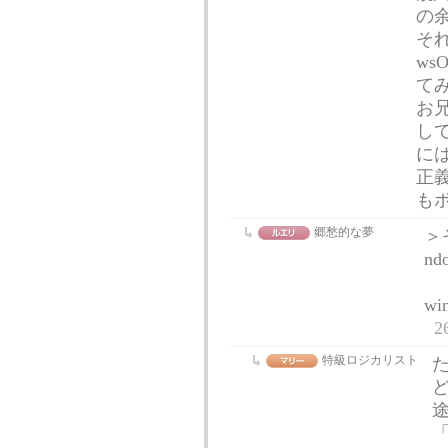
の
そ
w
て
お
し
に
正
も
郷愁的な夢
＞
n
wi
2
特級ロジカリスト
ど