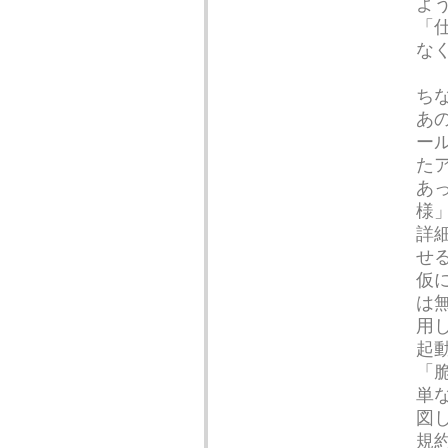
よ
「
な
ち
あ
ー
た
あっ
様
詳
せ
仮
は
用
起
「
単
図
規