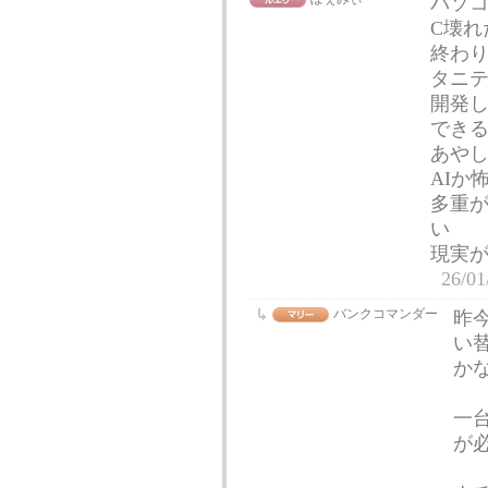
パソコ
C壊れ
終わ
タニ
開発
でき
あや
AIか
多重
い
現実
26/01
バンクコマンダー
昨
い
か
一
が