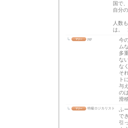
国で
自分
人数
は。
pgr
今
ム
多重
な
な
それ
ト
与
の
滑
特級ロジカリスト
ふ
で
引