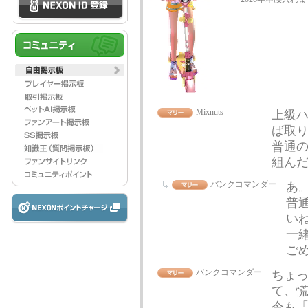
Mixnuts
上級ハ
ば取
普通の
組ん
バンクコマンダー
あ
普
い
一
ご
バンクコマンダー
ちょ
て、
今も