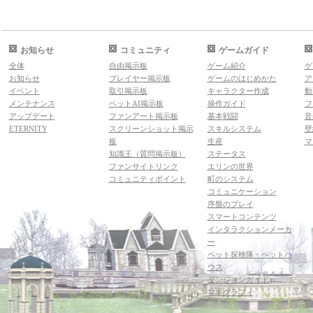
お知らせ
コミュニティ
ゲームガイド
全体
自由掲示板
ゲーム紹介
ゲ
お知らせ
プレイヤー掲示板
ゲームのはじめかた
ア
イベント
取引掲示板
キャラクター作成
動
メンテナンス
ペットAI掲示板
操作ガイド
フ
アップデート
ファンアート掲示板
基本戦闘
音
ETERNITY
スクリーンショット掲示
スキルシステム
壁
板
生産
マ
知識王（質問掲示板）
ステータス
ファンサイトリンク
エリンの世界
コミュニティポイント
町のシステム
コミュニケーション
序盤のプレイ
スマートコンテンツ
インタラクションメーカ
ー
ペット探検隊・ペットハ
ウス
ダンジョンガイド
マギグラフィ