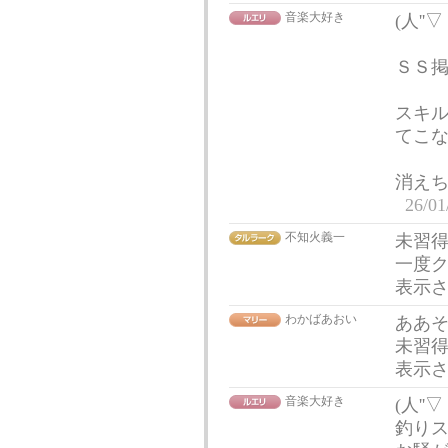
音楽大好き
(人'
ＳＳ
スキ
てこな
消えちゃ
26/01
不知火義一
未習
一度
表示
わかばあおい
ああ
未習
表示
音楽大好き
(人'
釣り