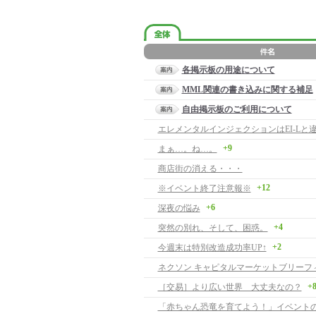
各掲示板の用途について
MML関連の書き込みに関する補足
自由掲示板のご利用について
+9
まぁ…。ね…。
商店街の消える・・・
+12
※イベント終了注意報※
+6
深夜の悩み
+4
突然の別れ、そして、困惑。
+2
今週末は特別改造成功率UP↑
+
［交易］より広い世界 大丈夫なの？
「赤ちゃん恐竜を育てよう！」イベント