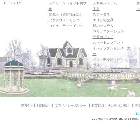
ETERNITY
スクリーンショット掲示
スキルシステム
壁
板
生産
マ
知識王（質問掲示板）
ステータス
ファンサイトリンク
エリンの世界
コミュニティポイント
町のシステム
コミュニケーション
序盤のプレイ
スマートコンテンツ
インタラクションメーカ
ー
ペット探検隊・ペットハ
ウス
ダンジョンガイド
マギグラフィ
運営会社
利用規約
プライバシーポリシー
特定商取引法に基づく表記
資
オ
Copyright © 2009 NEXON Korea Co