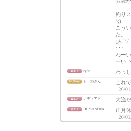
お騒が
釣りス
^;)
こうい
た。
(人'
･･･
わーい(
ーい ヽ
eyde
わっ
もー姉さん
これ
26/01
ナディアド
大漁
DOMANE004
正月休
26/01