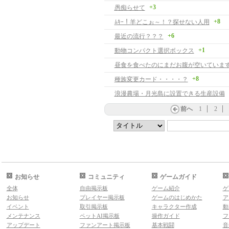
+3
愚痴らせて
+8
ﾑｷｰ！羊どこぉ～！？探せない人用
+6
最近の流行？？？
+1
動物コンパクト選択ボックス
昼食を食べたのにまだお腹が空いていま
+8
種族変更カード・・・・？
浪漫農場・月光島に設置できる生産設備
前へ
1
2
お知らせ
コミュニティ
ゲームガイド
全体
自由掲示板
ゲーム紹介
ゲ
お知らせ
プレイヤー掲示板
ゲームのはじめかた
ア
イベント
取引掲示板
キャラクター作成
動
メンテナンス
ペットAI掲示板
操作ガイド
フ
アップデート
ファンアート掲示板
基本戦闘
音