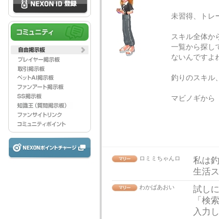
未習得、トレ
スキル全体か
一覧から探して
ないんですよね･
釣りのスキル
マビノギから
ロミミちゃんロ
私は釣
生活
わかばあおい
試し
「検
入力