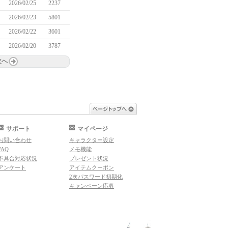
2026/02/25
2237
2026/02/23
5801
2026/02/22
3601
2026/02/20
3787
次へ
ページトップへ
サポート
マイページ
お問い合わせ
キャラクター設定
FAQ
メモ機能
不具合対応状況
プレゼント状況
アンケート
アイテムクーポン
2次パスワード初期化
キャンペーン応募