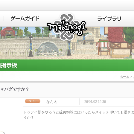
マビノギ
ホーム
>
々バグですか？
なん太
26/01/02 15:36
トゥデイ影をやろうと硫黄蜘蛛にはいったらスイッチ叩いても湧き
うか？