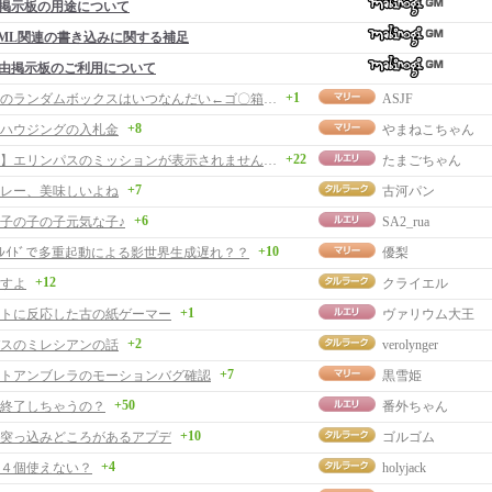
掲示板の用途について
ML関連の書き込みに関する補足
由掲示板のご利用について
+1
で、つぎのランダムボックスはいつなんだい←ゴ〇箱でしたっと。
ASJF
+8
ハウジングの入札金
やまねこちゃん
+22
【解決？】エリンパスのミッションが表示されませんでした
たまごちゃん
+7
レー、美味しいよね
古河パン
+6
子の子の子元気な子♪
SA2_rua
+10
徒ﾚｲﾄﾞで多重起動による影世界生成遅れ？？
優梨
+12
すよ
クライエル
+1
トに反応した古の紙ゲーマー
ヴァリウム大王
+2
スのミレシアンの話
verolynger
+7
トアンブレラのモーションバグ確認
黒雪姫
+50
終了しちゃうの？
番外ちゃん
+10
突っ込みどころがあるアプデ
ゴルゴム
+4
４個使えない？
holyjack