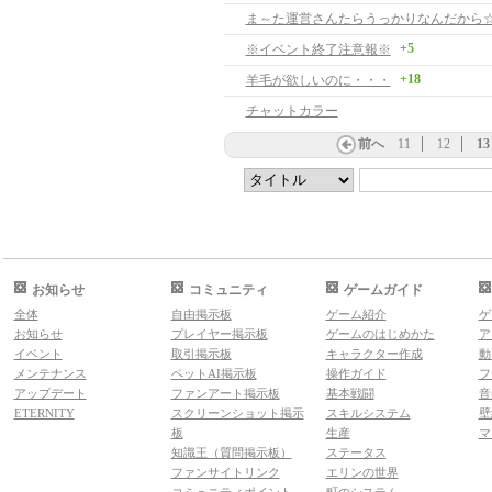
ま～た運営さんたらうっかりなんだから
+5
※イベント終了注意報※
+18
羊毛が欲しいのに・・・
チャットカラー
前へ
11
12
13
お知らせ
コミュニティ
ゲームガイド
全体
自由掲示板
ゲーム紹介
ゲ
お知らせ
プレイヤー掲示板
ゲームのはじめかた
ア
イベント
取引掲示板
キャラクター作成
動
メンテナンス
ペットAI掲示板
操作ガイド
フ
アップデート
ファンアート掲示板
基本戦闘
音
ETERNITY
スクリーンショット掲示
スキルシステム
壁
板
生産
マ
知識王（質問掲示板）
ステータス
ファンサイトリンク
エリンの世界