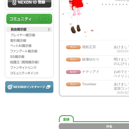
＊＊＊＊＊＊＊＊
琥鉄正宗
あけまし
26/01/01
綾瀬ゆかり
明けまし
のんびり
ナディアド
おめでと
ベイリッ
Trionfante
あけまし
追加コン
26/01/02