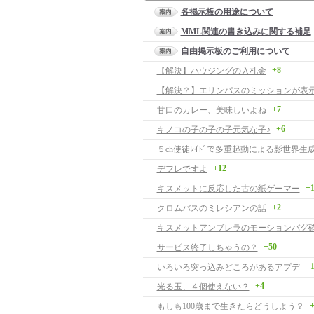
各掲示板の用途について
MML関連の書き込みに関する補足
自由掲示板のご利用について
+8
【解決】ハウジングの入札金
+7
甘口のカレー、美味しいよね
+6
キノコの子の子の子元気な子♪
５ch使徒ﾚｲﾄﾞで多重起動による影世界生
+12
デフレですよ
+
キスメットに反応した古の紙ゲーマー
+2
クロムバスのミレシアンの話
キスメットアンブレラのモーションバグ
+50
サービス終了しちゃうの？
+
いろいろ突っ込みどころがあるアプデ
+4
光る玉、４個使えない？
+
もしも100歳まで生きたらどうしよう？