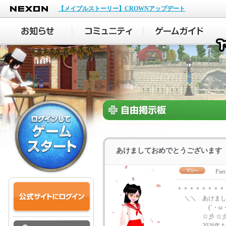
NEXON
【メイプルストーリー】CROWNアップデート
あけましておめでとうございます
Paeo
＊＊＊＊＊＊＊＊
＼＼ あけまし
(´・ω・`) (´
☆彡 ☆彡☆
2026年もハ