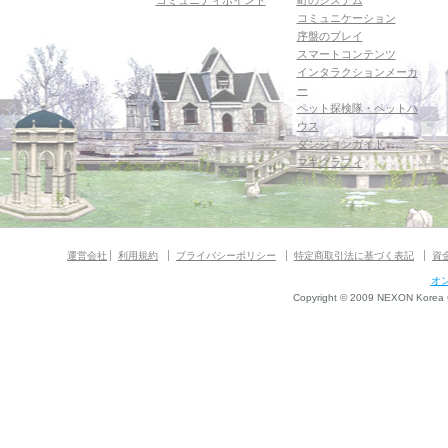
コミュニティポイント
町のシステム
コミュニケーション
序盤のプレイ
スマートコンテンツ
インタラクションメーカ
ー
ペット探検隊・ペットハ
ウス
ダンジョンガイド
マギグラフィ
運営会社
利用規約
プライバシーポリシー
特定商取引法に基づく表記
資
オ
Copyright © 2009 NEXON Korea Co