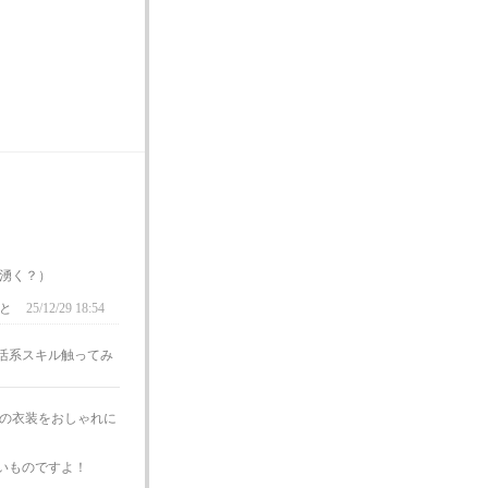
湧く？）
かと
25/12/29 18:54
活系スキル触ってみ
の衣装をおしゃれに
いものですよ！