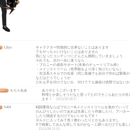
Liliya
キャラクター性能的に出来ないことはあります
でもやっちゃいけないことはありません
気になったコンテンツにどんどん挑戦していきましょう
それでも、次の一歩に迷うなら……
・ブロニーの成長サポート(本来のチュートリアル枠）
・メインストリーム（世界観をより深く知りたいなら）
・生活系スキルでの生産（同じ装備でも自分で作れば愛着が
などはどうでしょうか
どれも手を付けてないか、付けてても歯抜け状態ではない
もちゃああ
ありがとうございます！
料理とか楽しそうだなと思ってたのでそこらあたりの生
ます！
25/12/29 20:17
S404
戦闘重視ならばブロニー&メインストリームを進めていって
のんびりしたいのであれば生産したり作曲したり、アバター
したり雑談するだけでもいいかもです！
ギルドに入ってみて色々教わったりとかもありますし
Xで検索してみんな何してるのかな～と調べるだけでも楽し
25/12/29 22:13