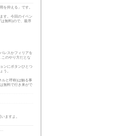
用を抑える」です。
ます。今回のイベン
プは無料)ので、最序
バレスかフィリアを
…このやり方だとな
ョンにボタンひとつ
ょう。
ネルと呼称)は触る事
は無料で行き来がで
思いますよ。
…