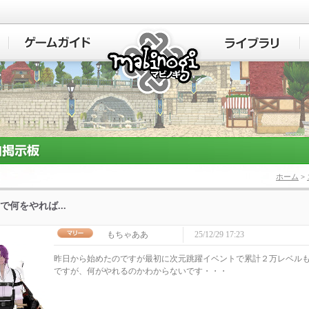
マビノギ
ホーム
>
で何をやれば...
もちゃああ
25/12/29 17:23
昨日から始めたのですが最初に次元跳躍イベントで累計２万レベル
ですが、何がやれるのかわからないです・・・