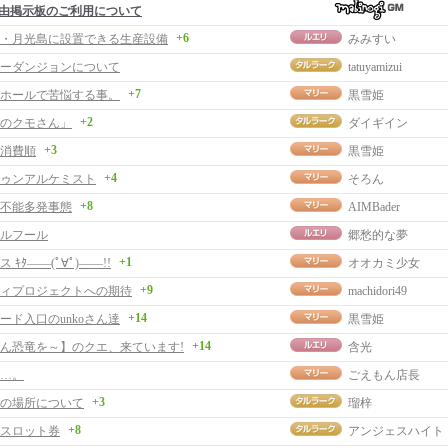
由掲示板のご利用について
+6
・月光島に設置できる生産設備
みみすい
ーダンジョンについて
tatuyamizui
+7
ホールで苦悩する事。
黒雪姫
+2
のクモさん」
ダイギイン
+3
消費順
黒雪姫
+4
ゥンアルケミスト
そろん
+8
不能多発事態
AIMBader
ルフール
郷愁的な夢
+1
 ｷﾀ――(ﾟ∀ﾟ)――!!
オオカミ少女
+9
ィプロジェクトへの期待
machidori49
+14
ード入口のunkoさん達
黒雪姫
+14
ん恐竜を～】のクエ、来ています!
含光
…。
ごえもん店長
+3
の場所について
瑠梓
+8
スロット券
アンジェスハイト