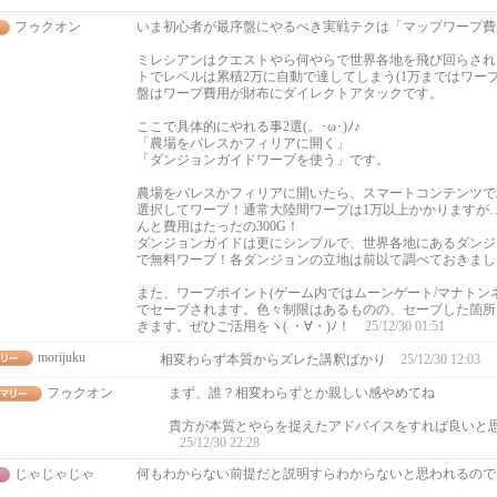
フゥクオン
いま初心者が最序盤にやるべき実戦テクは「マップワープ費
ミレシアンはクエストやら何やらで世界各地を飛び回らされ
トでレベルは累積2万に自動で達してしまう(1万まではワー
盤はワープ費用が財布にダイレクトアタックです。
ここで具体的にやれる事2選(。･ω･)ﾉ♪
「農場をバレスかフィリアに開く」
「ダンジョンガイドワープを使う」です。
農場をバレスかフィリアに開いたら、スマートコンテンツで
選択してワープ！通常大陸間ワープは1万以上かかりますが
んと費用はたったの300G！
ダンジョンガイドは更にシンプルで、世界各地にあるダンジ
で無料ワープ！各ダンジョンの立地は前以て調べておきまし
また、ワープポイント(ゲーム内ではムーンゲート/マナトン
でセーブされます。色々制限はあるものの、セーブした箇所
きます。ぜひご活用をヽ( ・∀・)ﾉ！
25/12/30 01:51
morijuku
相変わらず本質からズレた講釈ばかり
25/12/30 12:03
フゥクオン
まず、誰？相変わらずとか親しい感やめてね
貴方が本質とやらを捉えたアドバイスをすれば良いと
25/12/30 22:28
じゃじゃじゃ
何もわからない前提だと説明すらわからないと思われるので