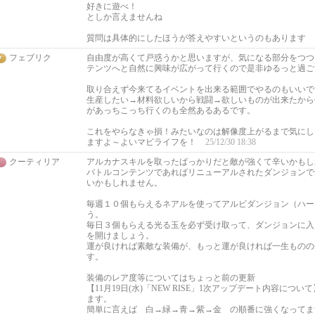
好きに遊べ！
としか言えませんね
質問は具体的にしたほうが答えやすいというのもあります
フェブリク
自由度が高くて戸惑うかと思いますが、気になる部分をつつ
テンツへと自然に興味が広がって行くので是非ゆるっと過ご
取り合えず今来てるイベントを出来る範囲でやるのもいいで
生産したい→材料欲しいから戦闘→欲しいものが出来たから
があっちこっち行くのも全然あるあるです。
これをやらなきゃ損！みたいなのは解像度上がるまで気にし
ますよ～よいマビライフを！
25/12/30 18:38
クーティリア
アルカナスキルを取ったばっかりだと敵が強くて辛いかもし
バトルコンテンツであればリニューアルされたダンジョンで
いかもしれません。
毎週１０個もらえるネアルを使ってアルビダンジョン（ハー
う。
毎日３個もらえる光る玉を必ず受け取って、ダンジョンに入
を開けましょう。
運が良ければ素敵な装備が、もっと運が良ければ一生ものの
す。
装備のレア度等についてはちょっと前の更新
【11月19日(水)「NEW RISE」1次アップデート内容につ
ます。
簡単に言えば 白→緑→青→紫→金 の順番に強くなってま