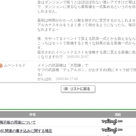
金はダンジョンで狙うとほぼほぼ出ない激レアですけど紫は
で、ダンジョンに潜るなら紫装備を一式集めるというのを目
しれません。
最初は時間がかかったり敵を倒すのに苦労するかもしれませ
アルカナスキルをうまく使って倒せるようになったら、毎日
なれますよ～
後、今やってるイベントで貰える防具一式とかも狙えるなら
こっちはセットで装備すると色々な効果がある装備一式から
す。
提示されたイベントクエストを攻略する度に貰える装備に色
くなりますので
26/01/03 20:07
ムーンドルド
メインの武器種は「大型鎌」で
サブの武器種「デュアルガン」がおすすめ(既にキャラ絵で
る)
がんばれ
26/01/04 17:49
掲示板の用途について
ML関連の書き込みに関する補足