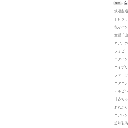
自
浪漫農場
トレジャ
私がバン
童謡「山
ネアルの
フォビド
ログイン
エイプリ
ファーガス
エタニテ
アルビハ
【赤ちゃ
あれから
エアレン
追加装備