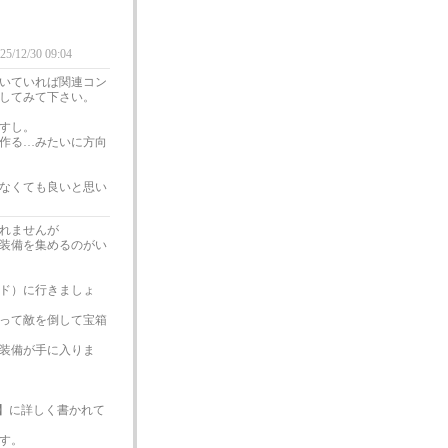
25/12/30 09:04
いていれば関連コン
してみて下さい。
すし。
作る…みたいに方向
なくても良いと思い
れませんが
装備を集めるのがい
ド）に行きましょ
って敵を倒して宝箱
装備が手に入りま
いて】に詳しく書かれて
す。