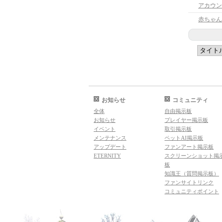
アカウン
赤ちゃん
お知らせ
コミュニティ
全体
自由掲示板
お知らせ
プレイヤー掲示板
イベント
取引掲示板
メンテナンス
ペットAI掲示板
アップデート
ファンアート掲示板
ETERNITY
スクリーンショット掲
板
知識王（質問掲示板）
ファンサイトリンク
コミュニティポイント