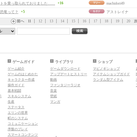
+16
トを乗っ取られておりました……
machidori49
+5
恐竜って？
アストレイナ
前へ
11
12
13
14
15
16
17
18
19
20
ゲームガイド
ライブラリ
ショップ
ゲーム紹介
ゲームダウンロード
マビノギショップ
ゲームのはじめかた
アップデートヒストリー
アイテムショップガイド
キャラクター作成
動画
ランダム型アイテム
操作ガイド
ファンタジーラジオ
基本戦闘
音楽
示
スキルシステム
壁紙
生産
マンガ
ステータス
エリンの世界
町のシステム
コミュニケーション
序盤のプレイ
スマートコンテンツ