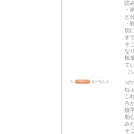
読
・
と
・
切
す
そ
な
執
て
25
なーなしん
↑
ね
こ
ろ
脱
初
み
そ