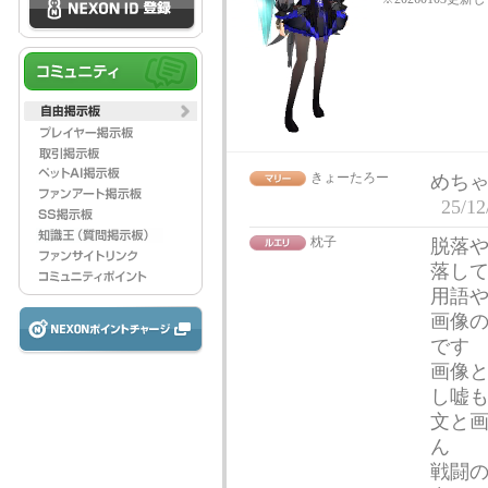
きょーたろー
めち
25/12
枕子
脱落
落し
用語
画像
です
画像
し嘘
文と
ん
戦闘の