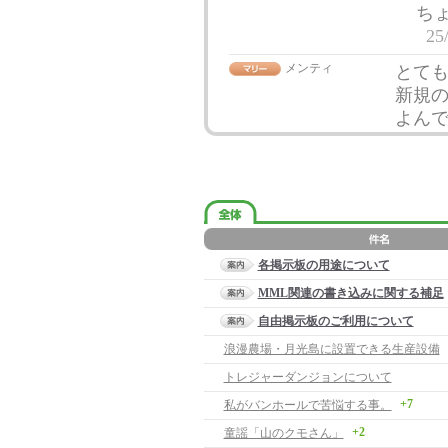
ち
25
メンティ
とて
新規
よん
各掲示板の用途について
MML関連の書き込みに関する補足
自由掲示板のご利用について
浪漫農場・月光島に設置できる生産設備
トレジャーダンジョンについて
+7
私がバンホールで苦悩する事。
+2
童謡「山のクモさん」