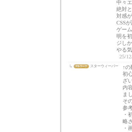
中々
絶対と
対感
CSS
ゲー
明を
ジし
やる
25/12
スターウィーバー
↑の
初
ざ
内
ま
そ
参
・
略
・