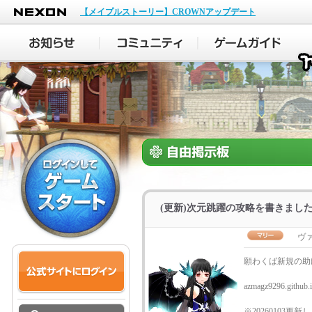
NEXON
【メイプルストーリー】CROWNアップデート
(更新)次元跳躍の攻略を書きまし
ヴ
願わくば新規の助
azmagz9296.github.i
※20260103更新