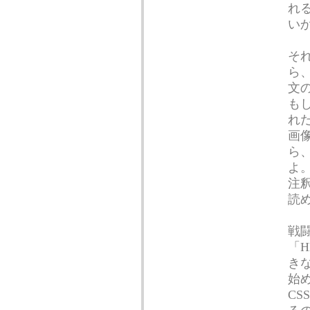
れ
い
そ
ら
文
も
れ
画
ら
よ
注
読
戦
「
き
始
C