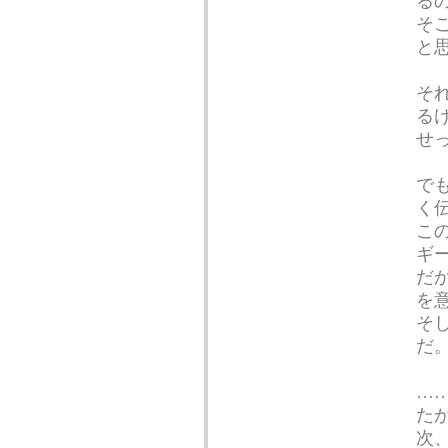
る
そ
と
そ
る
せ
で
く
こ
ギ
だ
を
そ
だ
…
た
次