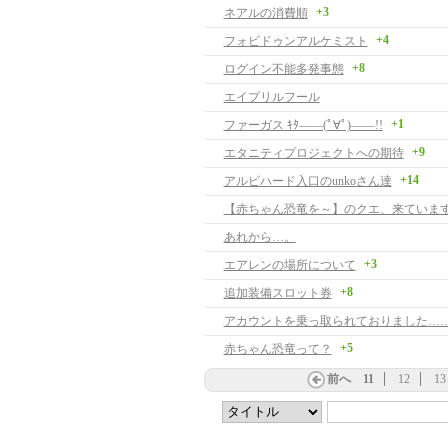
+3
ネアルの消費順
+4
フォビドゥンアルケミスト
+8
ログイン不能多発事態
エイプリルフール
+1
ファーガス ｷﾀ――(ﾟ∀ﾟ)――!!
+9
エタニティプロジェクトへの期待
+14
アルビハード入口のunkoさん達
【赤ちゃん恐竜を～】のクエ、来ています
あれから…。
+3
エアレンの場所について
+8
追加装備スロット券
アカウントを乗っ取られておりました…
+5
赤ちゃん恐竜って？
前へ
11
12
13