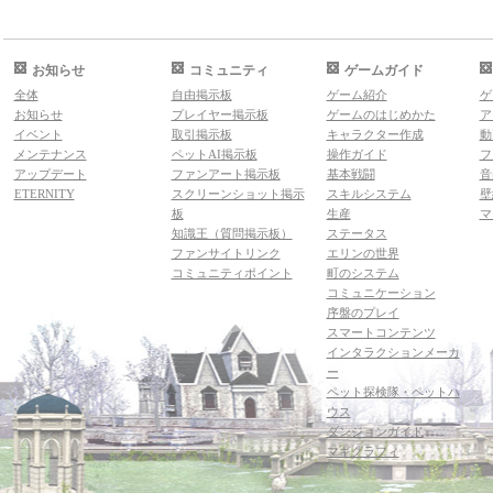
お知らせ
コミュニティ
ゲームガイド
全体
自由掲示板
ゲーム紹介
ゲ
お知らせ
プレイヤー掲示板
ゲームのはじめかた
ア
イベント
取引掲示板
キャラクター作成
動
メンテナンス
ペットAI掲示板
操作ガイド
フ
アップデート
ファンアート掲示板
基本戦闘
音
ETERNITY
スクリーンショット掲示
スキルシステム
壁
板
生産
マ
知識王（質問掲示板）
ステータス
ファンサイトリンク
エリンの世界
コミュニティポイント
町のシステム
コミュニケーション
序盤のプレイ
スマートコンテンツ
インタラクションメーカ
ー
ペット探検隊・ペットハ
ウス
ダンジョンガイド
マギグラフィ