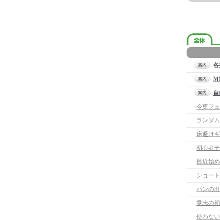
各
M
自
今更フェ
ランダム
床避けギ
初心者チ
最近始め
ショート
パンの出
意志の初
使わない