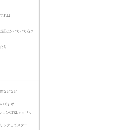
クすれば
ビ証とかいちいち右ク
きたり
備などなど
たのですが
ョンCTRL＋クリッ
リックしてスタート