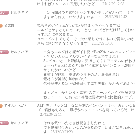
出来ればチャンネル固定したいけど…
25/12/29 12:08
セルチネア
一定時間経つと選択チャンネルがポッと変わって「！？
ますからねぇ、わかりますわぁ・・
25/12/29 19:52
金太郎
私もそのアイテムでカバンが埋まっちゃってますね
エルグとかまともにやったことないのでどれだけ残しておい
らず未だにそのまま…
今のイベントでもそこそこ渋い感じで出てるので貴重なのか
さらに処分できなくなってます
25/12/29 13:36
セルチネア
自分もエルグは才能ガイド要でBの20レベルのロングソ
ってないカジュアルプレイヤーなんですよねぇ
5レベルごとに上限解放に要求してくるアイテムの代わ
えーっとwikiによるとS級だと素材１がインゴット20個
かまだかわいいけど
素材２が鉄板・幸運のウサギの足、最高級革紐
素材３が神聖な鉱物の欠片
代替品使える1から3番目って成功失敗かかわらず消えち
まぁどっちかというと素材4のフィールドレイド報酬素
ねぇ・・・（なおBとA等級は要求素材は比較的チープ
ですぶりんが
ALT+左クリックは「なにか別のインベントリへ」みたいな
ゴミ箱はもちろん、銀行やペットインベを開いている時に出
25/12/30 22:11
セルチネア
それも気づいたときは驚きましたねぇ
でも優先順位みたいなのがあるので、いまだにそれをよ
す
25/12/30 23:20