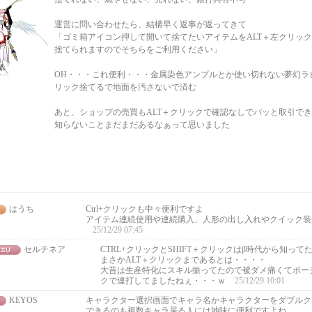
運営に問い合わせたら、結構早く返事が返ってきて
「ゴミ箱アイコン押して開いて捨てたいアイテムをALT＋左クリッ
捨てられますのでそちらをご利用ください」
OH・・・これ便利・・・金属染色アンプルとか使い切れない夢幻ラ
リック捨てるで地面を汚さないで済む
あと、ショップの売買もALT＋クリックで確認なしでパッと取引で
知らないことまだまだあるなぁって思いました
はうち
Ctrl+クリックも中々便利ですよ
アイテム連続使用や連続購入、人形の出し入れやクイック装
25/12/29 07:45
セルチネア
CTRL+クリックとSHIFT＋クリックはβ時代から知って
まさかALT＋クリックまであるとは・・・・
大昔は生産特化にスキル振ってたので被ダメ痛くてポーシ
クで連打してましたねぇ・・・ｗ
25/12/29 10:01
KEYOS
キャラクター選択画面でキャラ名かキャラクターをダブルク
できるのも複数キャラ居る人には地味に便利ですよね。