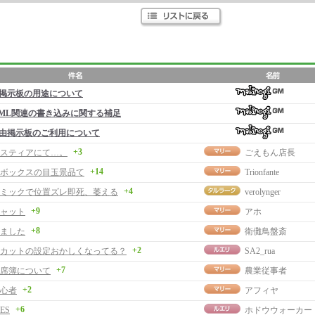
掲示板の用途について
ML関連の書き込みに関する補足
由掲示板のご利用について
+3
スティアにて…。
ごえもん店長
+14
ボックスの目玉景品て
Trionfante
+4
ミックで位置ズレ即死、萎える
verolynger
+9
ャット
アホ
+8
ました
衛儺鳥盤斎
+2
カットの設定おかしくなってる？
SA2_rua
+7
席簿について
農業従事者
+2
心者
アフィヤ
+6
ES
ホドウウォーカー