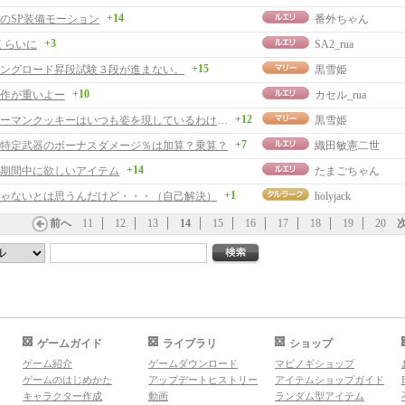
+14
のSP装備モーション
番外ちゃん
+3
0くらいに
SA2_rua
+15
ングロード昇段試験３段が進まない。
黒雪姫
+10
作が重いよー
カセル_rua
+12
ジンジャーマンクッキーはいつも姿を現しているわけでは
黒雪姫
+7
特定武器のボーナスダメージ％は加算？乗算？
織田敏憲二世
+14
期間中に欲しいアイテム
たまごちゃん
+1
ゃないとは思うんだけど・・・（自己解決）
holyjack
前へ
11
12
13
14
15
16
17
18
19
20
ゲームガイド
ライブラリ
ショップ
ゲーム紹介
ゲームダウンロード
マビノギショップ
ゲームのはじめかた
アップデートヒストリー
アイテムショップガイド
キャラクター作成
動画
ランダム型アイテム