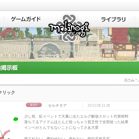
マビノギ
ホーム
>
+クリック
セルチネア
25/12/28 21:28
少し前、虹イベントで大量に出たエルグ解放スロット代替材料
落ちてるアイテムほとんど拾っちゃう貧乏性で全部拾った結果
インベがとんでもないことになってさあ大変
捨てれない、燃やせない、売れない、銀行共有不可