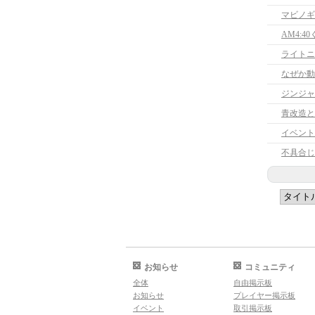
マビノギ
AM4:4
ライトニ
なぜか動
青改造と
イベント
不具合じ
お知らせ
コミュニティ
全体
自由掲示板
お知らせ
プレイヤー掲示板
イベント
取引掲示板