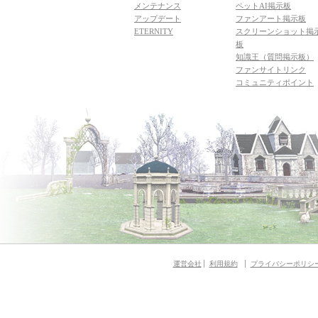
メンテナンス
ペットAI掲示板
アップデート
ファンアート掲示板
ETERNITY
スクリーンショット掲
板
知識王（質問掲示板）
ファンサイトリンク
コミュニティポイント
運営会社
利用規約
プライバシーポリシ