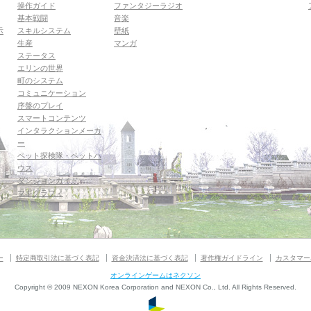
操作ガイド
ファンタジーラジオ
基本戦闘
音楽
示
スキルシステム
壁紙
生産
マンガ
ステータス
エリンの世界
町のシステム
コミュニケーション
序盤のプレイ
スマートコンテンツ
インタラクションメーカ
ー
ペット探検隊・ペットハ
ウス
ダンジョンガイド
マギグラフィ
ー
特定商取引法に基づく表記
資金決済法に基づく表記
著作権ガイドライン
カスタマー
オンラインゲームはネクソン
Copyright © 2009 NEXON Korea Corporation and NEXON Co., Ltd. All Rights Reserved.