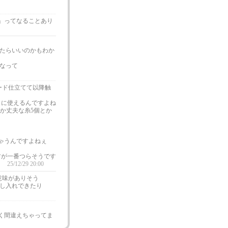
」ってなることあり
たらいいのかもわか
なって
ード仕立てて以降触
りに使えるんですよね
とか丈夫な糸5個とか
ゃうんですよねぇ
材が一番つらそうです
）
25/12/29 20:00
意味がありそう
し入れできたり
く間違えちゃってま