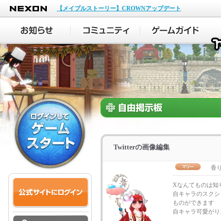
NEXON
【メイプルストーリー】CROWNアップデート
Twitterの画像編集
香
Xなんてものは知
自キャラのスクシ
ものができます
自キャラ可愛がり