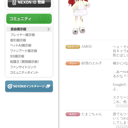
AMOU
へぇ～そ
自キャラ
割とほし
砂漠のエル子
確かにxな
…あーtw
るかな？
Googl
よ。
スクリー
これ、色
25/12/25
たまごちゃん
誰でもツ
いくつか
してしま
25/12/25