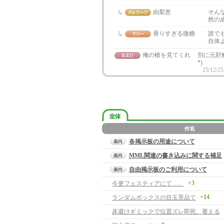
由梨恵
そん
然の
香りすぎる微糖
誰で
自体
俺の槍を見てくれ
別に元肝
*)
25/12/25
各掲示板の用途について
MML関連の書き込みに関する補足
自由掲示板のご利用について
+3
今更フェスティアにて…。
+14
ランダムボックスの目玉景品て
床避けギミックで位置ズレ即死、萎える