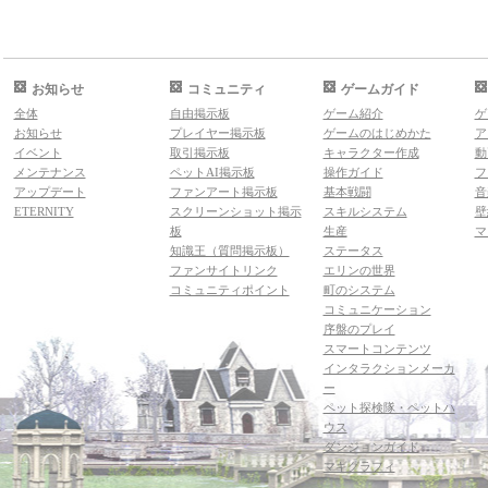
お知らせ
コミュニティ
ゲームガイド
全体
自由掲示板
ゲーム紹介
ゲ
お知らせ
プレイヤー掲示板
ゲームのはじめかた
ア
イベント
取引掲示板
キャラクター作成
動
メンテナンス
ペットAI掲示板
操作ガイド
フ
アップデート
ファンアート掲示板
基本戦闘
音
ETERNITY
スクリーンショット掲示
スキルシステム
壁
板
生産
マ
知識王（質問掲示板）
ステータス
ファンサイトリンク
エリンの世界
コミュニティポイント
町のシステム
コミュニケーション
序盤のプレイ
スマートコンテンツ
インタラクションメーカ
ー
ペット探検隊・ペットハ
ウス
ダンジョンガイド
マギグラフィ