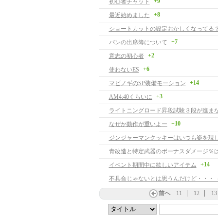
+9
初心者チャット
+8
最近始めました
ショートカットの設定おかしくなってる
+7
パンの出席簿について
+2
意志の初心者
+6
使わないES
+14
マビノギのSP装備モーション
+3
AM4:40くらいに
ライトニングロード昇段試験３段が進ま
+10
なぜか動作が重いよー
青改造と特定武器のボーナスダメージ％
+14
イベント期間中に欲しいアイテム
不具合じゃないとは思うんだけど・・・
前へ
11
12
13