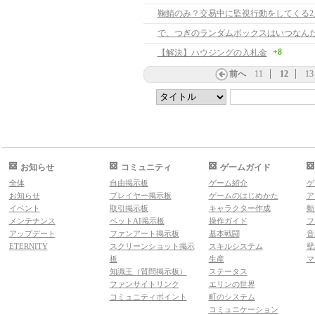
鞠鯖のみ？交易中に監視行動をしてくる2
+8
【解決】ハウジングの入札金
前へ
11
12
13
お知らせ
コミュニティ
ゲームガイド
全体
自由掲示板
ゲーム紹介
ゲ
お知らせ
プレイヤー掲示板
ゲームのはじめかた
ア
イベント
取引掲示板
キャラクター作成
動
メンテナンス
ペットAI掲示板
操作ガイド
フ
アップデート
ファンアート掲示板
基本戦闘
音
ETERNITY
スクリーンショット掲示
スキルシステム
壁
板
生産
マ
知識王（質問掲示板）
ステータス
ファンサイトリンク
エリンの世界
コミュニティポイント
町のシステム
コミュニケーション