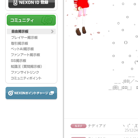
。 ○
o 
o (｡･
○ 。 ○ 
。 o o
o .|
o O 
。 
o o ∧
o (*ﾟ
。 o ∪-
＿_ ＿
＿_ .|ﾛﾛ|／～ 
＿|田|_|ﾛﾛ|_| ﾛ
ナディアド
ヽ（
25/12/24