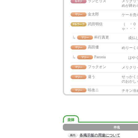
ランビリス
メリクリ
めが終わ
金太郎
ケーキ売
武田明信
（ ・０
ゃ・・・
科行真更
成仏
高田優
めりーく
Paeonia
はやく
フゥクオン
メリクリ～
違う
せっかく
のおかし
暁改ニ
チキン冷
各掲示板の用途について