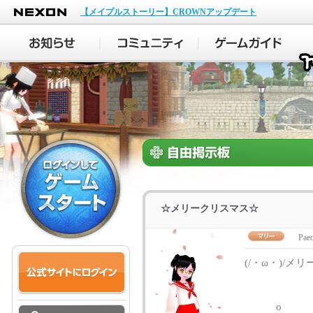
NEXON
【メイプルストーリー】CROWNアップデート
☆メリークリスマス☆
Paeo
(/・ω・)/メ
o 。