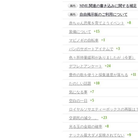
MML関連の書き込みに関する補足
自由掲示板のご利用について
+8
赤ちゃん恐竜を育てようイベント
+15
装備について
+1
マビノギの自転車
+3
パンのサポートアイテムで
色々所持量緩和がありましたが（今更）
+24
デフレとアンケート
+11
豊作の歌を使うと採集速度が落ちる
+10
たのしい話題
+7
気になる事
+5
空白の一日
ロイヤルソサエティーボックスの再販は
+23
交易民の減少…。
+8
光る玉の金箱の確率
+9
ナックル最大ダメ反映されてない