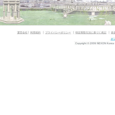
ダンジョンガイド
マギグラフィ
運営会社
利用規約
プライバシーポリシー
特定商取引法に基づく表記
資
オ
Copyright © 2009 NEXON Korea Co