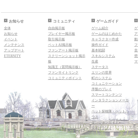
お知らせ
コミュニティ
ゲームガイド
全体
自由掲示板
ゲーム紹介
ゲ
お知らせ
プレイヤー掲示板
ゲームのはじめかた
ア
イベント
取引掲示板
キャラクター作成
動
メンテナンス
ペットAI掲示板
操作ガイド
フ
アップデート
ファンアート掲示板
基本戦闘
音
ETERNITY
スクリーンショット掲示
スキルシステム
壁
板
生産
マ
知識王（質問掲示板）
ステータス
ファンサイトリンク
エリンの世界
コミュニティポイント
町のシステム
コミュニケーション
序盤のプレイ
スマートコンテンツ
インタラクションメーカ
ー
ペット探検隊・ペットハ
ウス
ダンジョンガイド
マギグラフィ