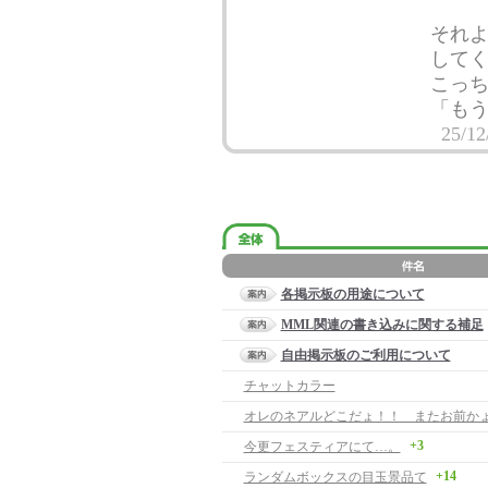
それ
して
こっ
「も
25/12
各掲示板の用途について
MML関連の書き込みに関する補足
自由掲示板のご利用について
チャットカラー
オレのネアルどこだょ！！ またお前か
+3
今更フェスティアにて…。
+14
ランダムボックスの目玉景品て