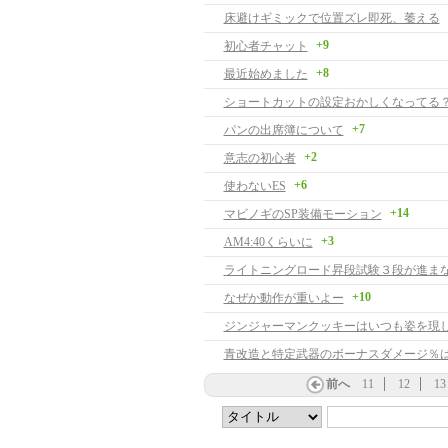
床避けギミックで位置ズレ即死、萎える
+9
初心者チャット
+8
最近始めました
ショートカットの設定おかしくなってる
+7
パンの出席簿について
+2
意志の初心者
+6
使わないES
+14
マビノギのSP装備モーション
+3
AM4:40くらいに
ライトニングロード昇段試験３段が進ま
+10
なぜか動作が重いよー
青改造と特定武器のボーナスダメージ％
前へ
11
12
13