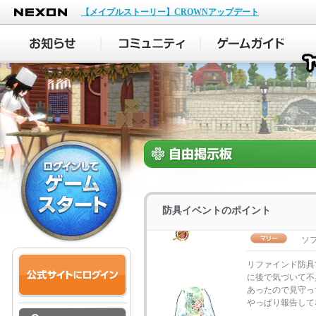
NEXON
【メイプルストーリー】CROWNアップデート
防具イベントのポイント
ソ
リファインド防具
に後で気づいて不
あったので見守っ
やっぱり報告して