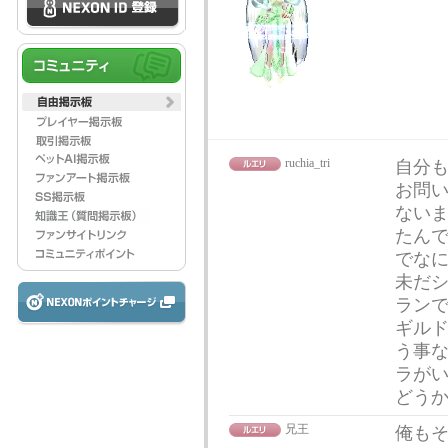
ruchia_tri
自分
お問
ない
たん
でな
未だシ
ランで
ギル
う事
ラが
どう
兄王
俺も