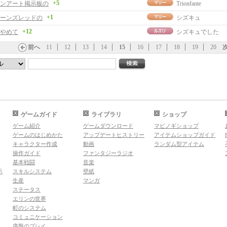
+5
ンアート掲示板の
Trionfante
+1
ーンズレッドの
シズキュ
+12
やめて
シズキュでした
前へ
11
12
13
14
15
16
17
18
19
20
ゲームガイド
ライブラリ
ショップ
ゲーム紹介
ゲームダウンロード
マビノギショップ
ゲームのはじめかた
アップデートヒストリー
アイテムショップガイド
キャラクター作成
動画
ランダム型アイテム
操作ガイド
ファンタジーラジオ
基本戦闘
音楽
示
スキルシステム
壁紙
生産
マンガ
ステータス
エリンの世界
町のシステム
コミュニケーション
序盤のプレイ