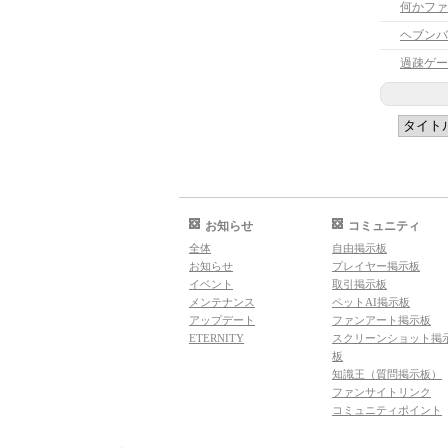
何かファ
ヘブンバ
過疎ゲー
お知らせ
コミュニティ
全体
自由掲示板
お知らせ
プレイヤー掲示板
イベント
取引掲示板
メンテナンス
ペットAI掲示板
アップデート
ファンアート掲示板
ETERNITY
スクリーンショット掲
板
知識王（質問掲示板）
ファンサイトリンク
コミュニティポイント