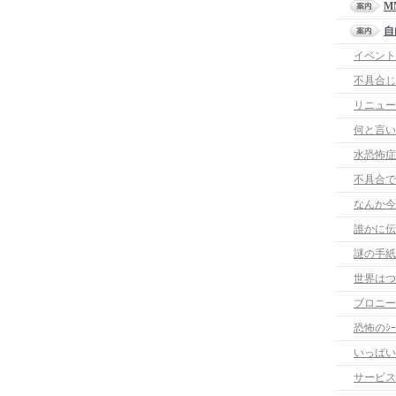
M
自
イベント
不具合じ
リニュー
何と言い
水恐怖症
不具合で
なんか今
誰かに伝
謎の手紙
世界はつ
ブロニー
恐怖のｼ
いっぱい
サービス