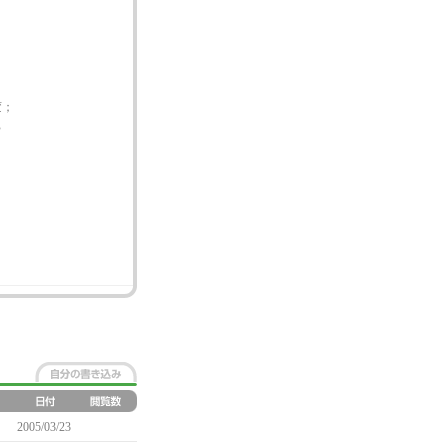
変；
ぁ
2005/03/23