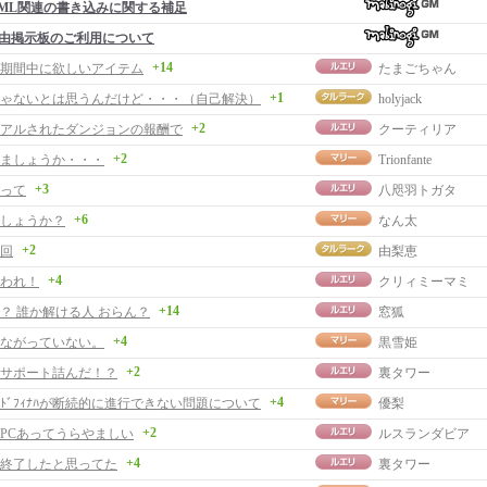
ML関連の書き込みに関する補足
由掲示板のご利用について
+14
期間中に欲しいアイテム
たまごちゃん
+1
ゃないとは思うんだけど・・・（自己解決）
holyjack
+2
アルされたダンジョンの報酬で
クーティリア
+2
ましょうか・・・
Trionfante
+3
って
八咫羽トガタ
+6
しょうか？
なん太
+2
回
由梨恵
+4
われ！
クリィミーマミ
+14
？ 誰か解ける人 おらん？
窓狐
+4
ながっていない。
黒雪姫
+2
サポート詰んだ！？
裏タワー
+4
ｰﾄﾞﾌｨﾅﾊが断続的に進行できない問題について
優梨
+2
PCあってうらやましい
ルスランダビア
+4
終了したと思ってた
裏タワー