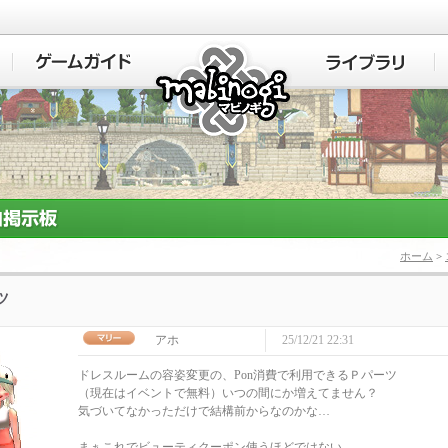
マビノギ
ホーム
>
ツ
アホ
25/12/21 22:31
ドレスルームの容姿変更の、Pon消費で利用できるＰパーツ
（現在はイベントで無料）いつの間にか増えてません？
気づいてなかっただけで結構前からなのかな…
まぁこれでビューティクーポン使うほどではない