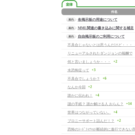
各掲示板の用途について
MML関連の書き込みに関する補足
自由掲示板のご利用について
不具合じゃないとは思うんだけど・・・
リニューアルされたダンジョンの報酬で
+2
何と言いましょうか・・・
+3
水恐怖症って
+6
不具合でしょうか？
+2
なんか今回
+4
誰かに伝われ！
+14
謎の手紙？ 誰か解ける人 おらん？
+4
世界はつながっていない。
+2
ブロニーサポート詰んだ！？
恐怖のｼｰﾄﾞﾌｨﾅﾊが断続的に進行できな