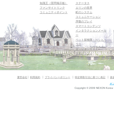
知識王（質問掲示板）
ステータス
ファンサイトリンク
エリンの世界
コミュニティポイント
町のシステム
コミュニケーション
序盤のプレイ
スマートコンテンツ
インタラクションメーカ
ー
ペット探検隊・ペットハ
ウス
ダンジョンガイド
マギグラフィ
運営会社
利用規約
プライバシーポリシー
特定商取引法に基づく表記
資
オ
Copyright © 2009 NEXON Korea Co