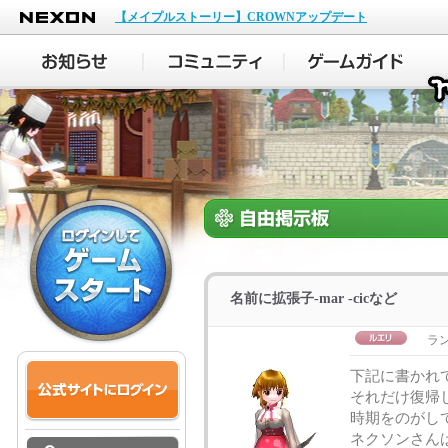
NEXON
【メイプルストーリー】CROWNアップデート
名前に拡張子-mar -cicなど
ラ
下記に書かれ
それだけ復帰
時期をのがし
ネクソンさん