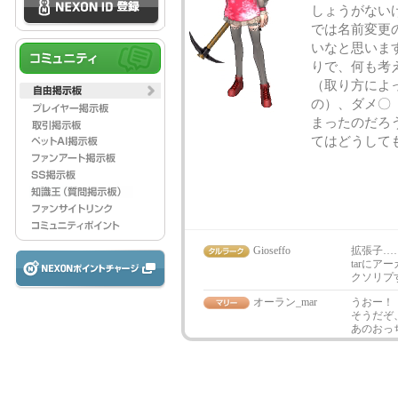
しょうがない
では名前変更
いなと思いま
りで、何も考
（取り方によ
の）、ダメ〇
まったのだろ
てはどうして
Gioseffo
拡張子…
tarに
クソリプ
オーラン_mar
うおー！
そうだぞ
あのおっ