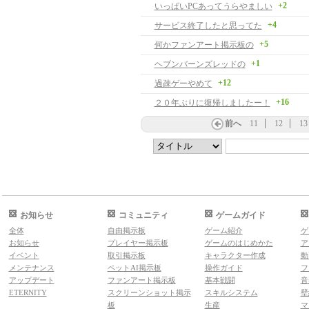
+2
いっぱいPCあってうらやましい
+4
サービス終了したと思ってた
+5
何かファンアート掲示板の
+1
ヘブンバーンズレッドの
+12
過疎ゲーやめて
+16
２０年ぶりに復帰しましたー！
前へ
11
12
13
お知らせ
コミュニティ
ゲームガイド
全体
自由掲示板
ゲーム紹介
ゲ
お知らせ
プレイヤー掲示板
ゲームのはじめかた
ア
イベント
取引掲示板
キャラクター作成
動
メンテナンス
ペットAI掲示板
操作ガイド
フ
アップデート
ファンアート掲示板
基本戦闘
音
ETERNITY
スクリーンショット掲示
スキルシステム
壁
板
生産
マ