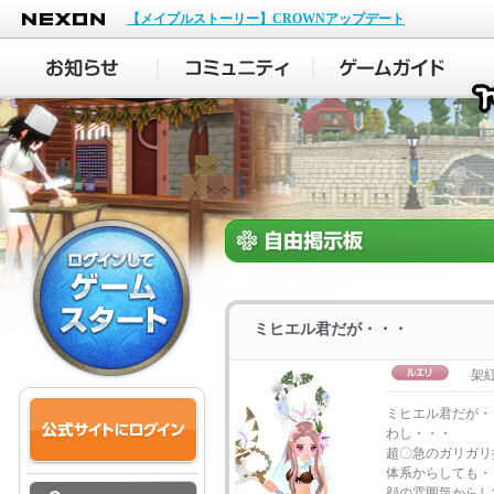
NEXON
【メイプルストーリー】CROWNアップデート
ミヒエル君だが・・・
架
ミヒエル君だが・
わし・・・
超〇急のガリガリ
体系からしても・
顔の雰囲気からし