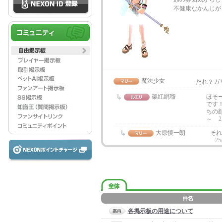
不健康なかんじが
魔法少女
だれ？ガ
架紅絹瑠
ほそ
です
ちの
～
2
大原慎一朗
それ
25
各掲示板の用途について