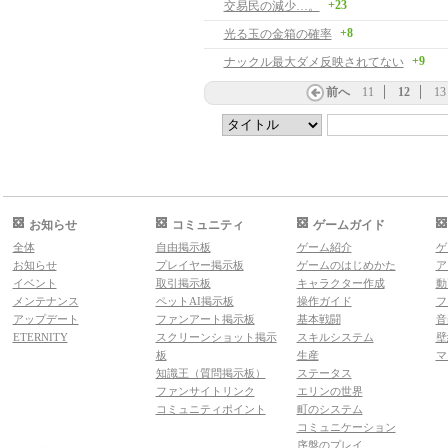
+23
交易民の減少…。
+8
光る玉の金箱の確率
+9
ナックル最大ダメ反映されてない
前へ
11
12
13
お知らせ
コミュニティ
ゲームガイド
全体
自由掲示板
ゲーム紹介
ゲ
お知らせ
プレイヤー掲示板
ゲームのはじめかた
ア
イベント
取引掲示板
キャラクター作成
動
メンテナンス
ペットAI掲示板
操作ガイド
フ
アップデート
ファンアート掲示板
基本戦闘
音
ETERNITY
スクリーンショット掲示
スキルシステム
壁
板
生産
マ
知識王（質問掲示板）
ステータス
ファンサイトリンク
エリンの世界
コミュニティポイント
町のシステム
コミュニケーション
序盤のプレイ