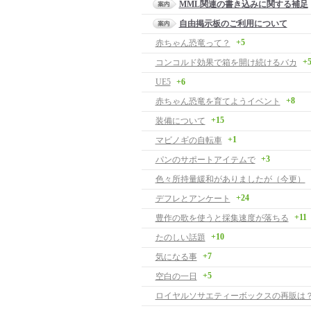
MML関連の書き込みに関する補足
自由掲示板のご利用について
+5
赤ちゃん恐竜って？
+
コンコルド効果で箱を開け続けるバカ
UE5
+6
+8
赤ちゃん恐竜を育てようイベント
+15
装備について
+1
マビノギの自転車
+3
パンのサポートアイテムで
色々所持量緩和がありましたが（今更）
+24
デフレとアンケート
+11
豊作の歌を使うと採集速度が落ちる
+10
たのしい話題
+7
気になる事
+5
空白の一日
ロイヤルソサエティーボックスの再販は