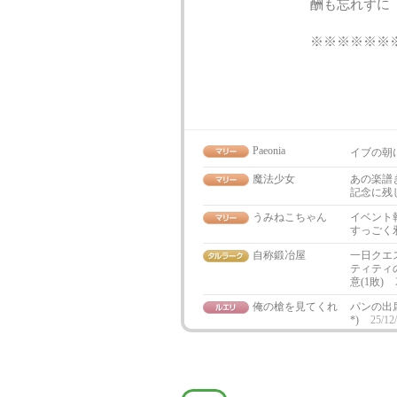
酬も忘れずに
※※※※※※
Paeonia
イブの朝に
魔法少女
あの楽譜
記念に残
うみねこちゃん
イベント
すっごく
自称鍛冶屋
一日クエ
ティティ
意(1敗)
俺の槍を見てくれ
パンの出
*)
25/12