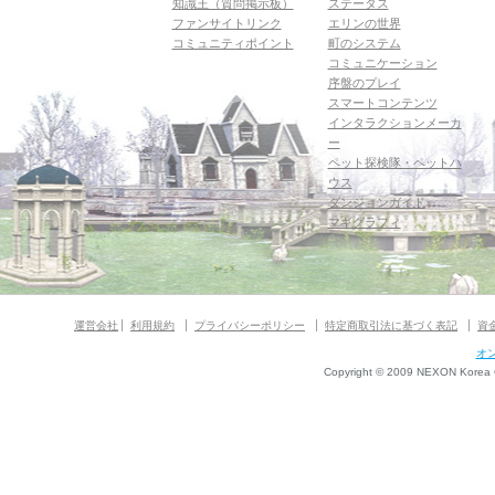
知識王（質問掲示板）
ステータス
ファンサイトリンク
エリンの世界
コミュニティポイント
町のシステム
コミュニケーション
序盤のプレイ
スマートコンテンツ
インタラクションメーカ
ー
ペット探検隊・ペットハ
ウス
ダンジョンガイド
マギグラフィ
運営会社
利用規約
プライバシーポリシー
特定商取引法に基づく表記
資
オ
Copyright © 2009 NEXON Korea Co