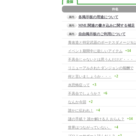
各掲示板の用途について
MML関連の書き込みに関する補足
自由掲示板のご利用について
青改造と特定武器のボーナスダメージ％
+14
イベント期間中に欲しいアイテム
不具合じゃないとは思うんだけど・・・
リニューアルされたダンジョンの報酬で
+2
何と言いましょうか・・・
+3
水恐怖症って
+6
不具合でしょうか？
+2
なんか今回
+4
誰かに伝われ！
+14
謎の手紙？ 誰か解ける人 おらん？
+4
世界はつながっていない。
+2