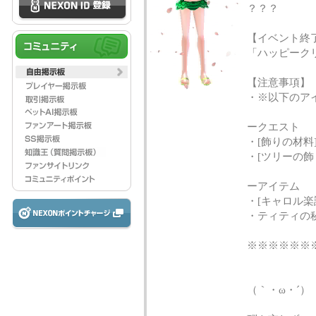
？？？
【イベント終
「ハッピーク
【注意事項】
・※以下のア
ークエスト
・[飾りの材料
・[ツリーの飾
ーアイテム
・[キャロル楽譜
・ティティの
※※※※※※
はやく
（｀・ω・´）
ポイン