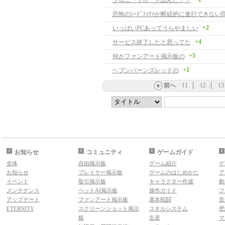
ブロニーサポート詰んだ！？
恐怖のｼｰﾄﾞﾌｨﾅﾊが断続的に進行できな
+2
いっぱいPCあってうらやましい
+4
サービス終了したと思ってた
+5
何かファンアート掲示板の
+1
ヘブンバーンズレッドの
前へ
11
12
13
お知らせ
コミュニティ
ゲームガイド
全体
自由掲示板
ゲーム紹介
ゲ
お知らせ
プレイヤー掲示板
ゲームのはじめかた
ア
イベント
取引掲示板
キャラクター作成
動
メンテナンス
ペットAI掲示板
操作ガイド
フ
アップデート
ファンアート掲示板
基本戦闘
音
ETERNITY
スクリーンショット掲示
スキルシステム
壁
板
生産
マ