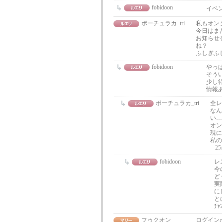
fobidoon
イベン
ポーチュラカ_tri
私もオン
今日はま
お知らせ
ね？
ふしぎふ
fobidoon
やっ
そう
少し
情報あ
ポーチュラカ_tri
全レ
なん
い…
オン
現に
私の
25
fobidoon
レ
今
ど
実
に
と
ﾁ
フゥクオン
ログイン