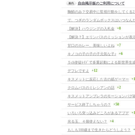
自由掲示板のご利用について
鞠鯖のみ？交易中に監視行動をしてくる2
+8
【解決】ハウジングの入札金
+7
甘口のカレー、美味しいよね
+6
キノコの子の子の子元気な子♪
５ch使徒ﾚｲﾄﾞで多重起動による影世界生
+12
デフレですよ
+
キスメットに反応した古の紙ゲーマー
+2
クロムバスのミレシアンの話
キスメットアンブレラのモーションバグ
+50
サービス終了しちゃうの？
+
いろいろ突っ込みどころがあるアプデ
+4
光る玉、４個使えない？
+
もしも100歳まで生きたらどうしよう？