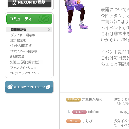
表題について
今回アタシ、
午前7時には
ムイベントが
これは非常事
いからいつIN
イベント期間中
これは毎日受
ちょっと有識
大豆由来成分
少なくと
25/12/20
fobidoon
IN
しりぴ
多分イベ
で、イベ