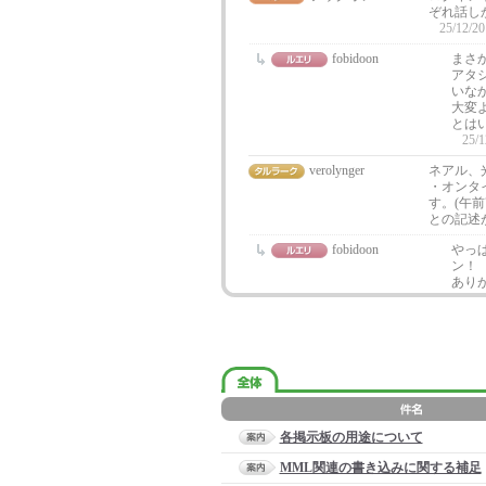
ぞれ話し
25/12/20
fobidoon
まさ
アタ
いな
大変
とは
25/1
verolynger
ネアル、
・オンタ
す。(午前
との記述
fobidoon
やっ
ン！
ありが
各掲示板の用途について
MML関連の書き込みに関する補足