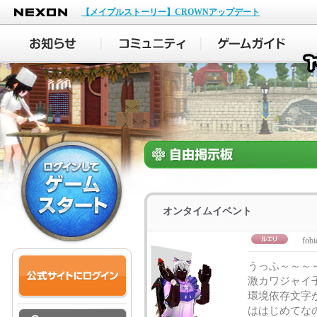
NEXON
【メイプルストーリー】CROWNアップデート
オンタイムイベント
fobi
うっふ～～～
激カワジャイ子
環境依存文字
ははじめてな