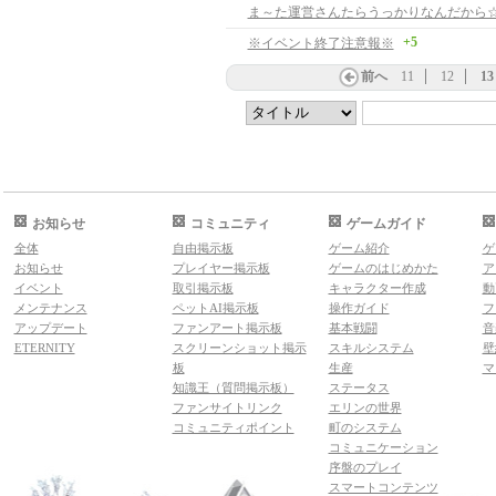
ま～た運営さんたらうっかりなんだから
+5
※イベント終了注意報※
前へ
11
12
13
お知らせ
コミュニティ
ゲームガイド
全体
自由掲示板
ゲーム紹介
ゲ
お知らせ
プレイヤー掲示板
ゲームのはじめかた
ア
イベント
取引掲示板
キャラクター作成
動
メンテナンス
ペットAI掲示板
操作ガイド
フ
アップデート
ファンアート掲示板
基本戦闘
音
ETERNITY
スクリーンショット掲示
スキルシステム
壁
板
生産
マ
知識王（質問掲示板）
ステータス
ファンサイトリンク
エリンの世界
コミュニティポイント
町のシステム
コミュニケーション
序盤のプレイ
スマートコンテンツ