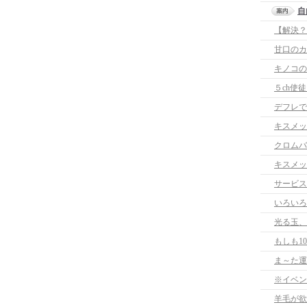
自
甘口のカ
キノコの
５ch使
デフレで
キスメッ
クロムバ
キスメッ
サービス
いろいろ
光る玉、
もしも1
ま～た運
※イベン
羊毛が欲