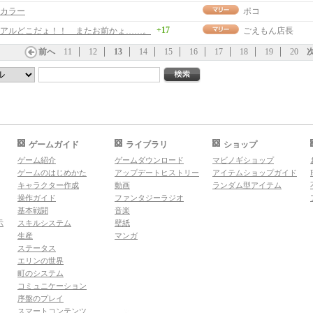
カラー
ポコ
+17
アルどこだょ！！ またお前かょ……。
ごえもん店長
前へ
11
12
13
14
15
16
17
18
19
20
ゲームガイド
ライブラリ
ショップ
ゲーム紹介
ゲームダウンロード
マビノギショップ
ゲームのはじめかた
アップデートヒストリー
アイテムショップガイド
キャラクター作成
動画
ランダム型アイテム
操作ガイド
ファンタジーラジオ
基本戦闘
音楽
示
スキルシステム
壁紙
生産
マンガ
ステータス
エリンの世界
町のシステム
コミュニケーション
序盤のプレイ
スマートコンテンツ