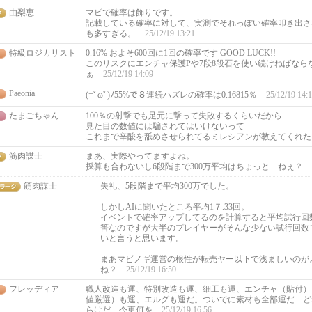
由梨恵
マビで確率は飾りです。
記載している確率に対して、実測でそれっぽい確率叩き出さ
も多すぎる。
25/12/19 13:21
特級ロジカリスト
0.16% およそ600回に1回の確率です GOOD LUCK!!
このリスクにエンチャ保護Pや7段8段石を使い続けねばなら
ぁ
25/12/19 14:09
Paeonia
(=ﾟωﾟ)ﾉ55%で８連続ハズレの確率は0.16815％
25/12/19 14:
たまごちゃん
100％の射撃でも足元に撃って失敗するくらいだから
見た目の数値には騙されてはいけないって
これまで辛酸を舐めさせられてるミレシアンが教えてくれ
筋肉謀士
まあ、実際やってますよね。
採算も合わないし6段階まで300万平均はちょっと…ねぇ？
筋肉謀士
失礼、5段階まで平均300万でした。
しかしAIに聞いたところ平均1７.33回。
イベントで確率アップしてるのを計算すると平均試行回数は
筈なのですが大半のプレイヤーがそんな少ない試行回数
いと言うと思います。
まあマビノギ運営の根性が転売ヤー以下で浅ましいのが
ね？
25/12/19 16:50
フレッディア
職人改造も運、特別改造も運、細工も運、エンチャ（貼付）
値厳選）も運、エルグも運だ。ついでに素材も全部運だ ど
らけだ 今更何を
25/12/19 16:56