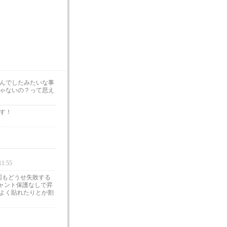
んでしたみたいな事
ゃないの？って思え
す！
11:55
回もどうせ失敗する
ャント保護なしで昇
運よく貼れたりとか割