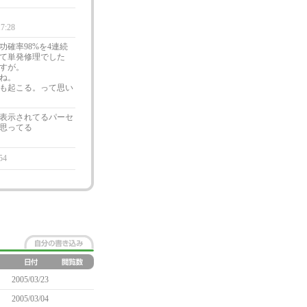
17:28
確率98%を4連続
て単発修理でした
すが。
ね。
も起こる。って思い
表示されてるパーセ
思ってる
54
2005/03/23
2005/03/04