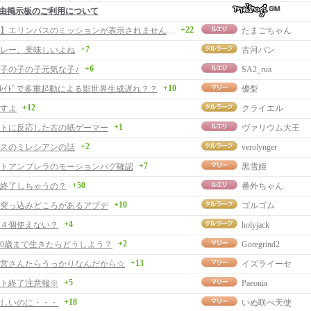
由掲示板のご利用について
+22
【解決？】エリンパスのミッションが表示されませんでした
たまごちゃん
+7
レー、美味しいよね
古河パン
+6
子の子の子元気な子♪
SA2_rua
+10
徒ﾚｲﾄﾞで多重起動による影世界生成遅れ？？
優梨
+12
すよ
クライエル
+1
トに反応した古の紙ゲーマー
ヴァリウム大王
+2
スのミレシアンの話
verolynger
+7
トアンブレラのモーションバグ確認
黒雪姫
+50
終了しちゃうの？
番外ちゃん
+10
突っ込みどころがあるアプデ
ゴルゴム
+4
４個使えない？
holyjack
+2
00歳まで生きたらどうしよう？
Goregrind2
+13
営さんたらうっかりなんだから☆
イズライーセ
+5
ト終了注意報※
Paeonia
+18
しいのに・・・
いぬ咲ぺ天使