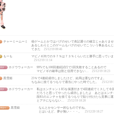
チャーミームーミ
他ゲームとかではバグのせいで表記通りの確立じゃありませ
あるしわりとこのゲームもバグのせいでこういう事あるんじ
てきた
25/12/19 09:46
もーも
マビノギ内での９７％は７３％くらいだと勝手に思っていま
25/12/19 11:14
ホドウウォーカー
99%でも100回連続試行で1回失敗することあるので
マビノギの確率は割と信用できない…
25/12/19 18:23
黒雪姫
23％で4連続成功しましたけど、結局は運なのですよ。
ちなみに捨てるつもりで適当にやった時でした。
25/12/19 
ホドウウォーカー
私はエンチャントR5を保護付きで4回連続でミスして今
だろうと思ってやったら成功しましたよ あとはエンチ
段R1のエンチャを捨てるつもりで貼り付けたら見事に
とアテにならない…
25/12/19 18:28
黒雪姫
なんとかセンサー的なものですね。
とはいえど、夢が無い・・・。
25/12/20 18:27