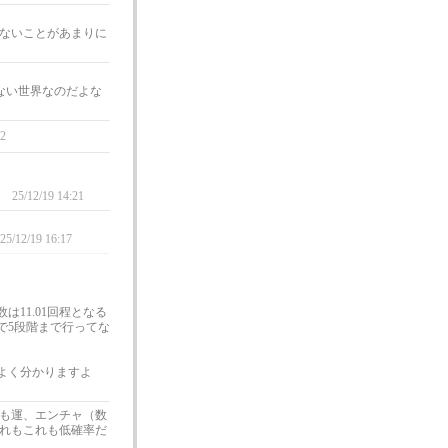
ないことがあまりに
ない世界なのだよな
12
た
25/12/19 14:21
25/12/19 16:17
11.01回程となる
で5段階まで行ってな
よく分かりますよ
も運、エンチャ（数
れもこれも低確率だ