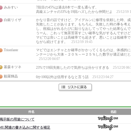
みみすい
7段目の45%は過去8本で一度も通らず、
高級エンチャの33%を19回ハズしたから仲間だよ
25/12/19 
白銀リイザ
かなり昔の話ですけど、アイデルンに修理を依頼した時、成功
失敗したことがあります。もちろん、失敗した時の事を考え
し、祝福はがれるたびに貼りなおしてってやった結果なんで
うーん、これって無茶苦茶すごい確率な気がするんですけど
マビでは良いことは高確率でも起きず、悪いことは低確率で
ながら続けてます。
25/12/19 19:45
Trionfante
マビではエンチャとか確率がかかってくるものは、体感的に
ンテージから大体－２０％～ー２５％した数字が適正値だと
25/12/20 04:07
墓森キツネ
23%で19回失敗したので気持ちは分かりすぎる
25/12/20 06:
殺羅輝晶
0か100以外は信用するなと言う話
25/12/23 04:27
掲示板の用途について
ML関連の書き込みに関する補足