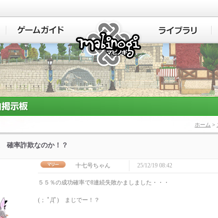
マビノギ
ホーム
>
 確率詐欺なのか！？
十七号ちゃん
25/12/19 08:42
５５％の成功確率で8連続失敗かましました・・・
(； ﾟДﾟ) まじでー！？