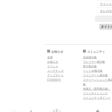
チャット
オレのネ
お知らせ
コミュニティ
全体
自由掲示板
お知らせ
プレイヤー掲示板
イベント
取引掲示板
メンテナンス
ペットAI掲示板
アップデート
ファンアート掲示板
ETERNITY
スクリーンショット掲
板
知識王（質問掲示板）
ファンサイトリンク
コミュニティポイント