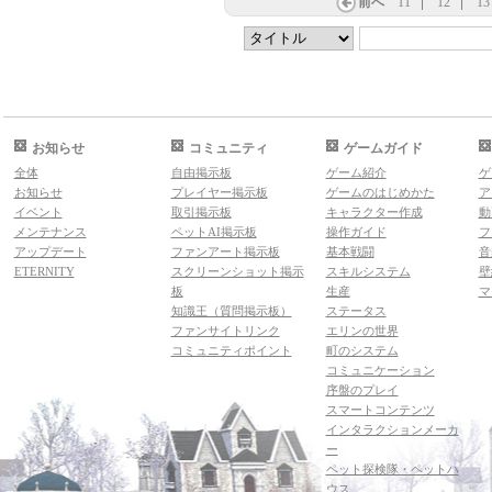
前へ
11
12
13
お知らせ
コミュニティ
ゲームガイド
全体
自由掲示板
ゲーム紹介
ゲ
お知らせ
プレイヤー掲示板
ゲームのはじめかた
ア
イベント
取引掲示板
キャラクター作成
動
メンテナンス
ペットAI掲示板
操作ガイド
フ
アップデート
ファンアート掲示板
基本戦闘
音
ETERNITY
スクリーンショット掲示
スキルシステム
壁
板
生産
マ
知識王（質問掲示板）
ステータス
ファンサイトリンク
エリンの世界
コミュニティポイント
町のシステム
コミュニケーション
序盤のプレイ
スマートコンテンツ
インタラクションメーカ
ー
ペット探検隊・ペットハ
ウス