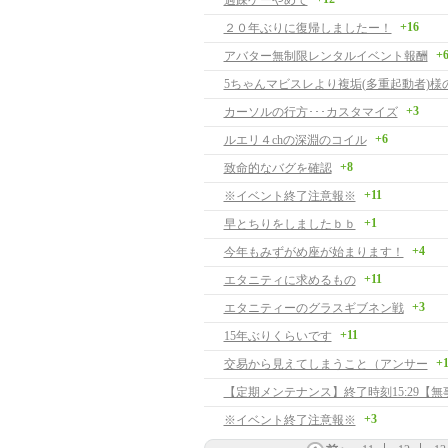
過疎ゲーやめて
+16
２０年ぶりに復帰しましたー！
+
アバター無制限レンタルイベント報酬
5ちゃんマビスレより複垢(多重起動者)様
+3
カーソルの行方･･･カスタマイズ
+6
ルエリ４chの深淵のコイル
+8
致命的なバグを確認
+11
※イベント終了注意報※
+1
早とちりをしましたｂｂ
+4
今年もみずがめ座が始まります！
+11
エタニティに求めるもの
+3
エタニティーのグラスギブネン戦
+11
15年ぶりくらいです
+1
交易から見えてしまうこと（アンサー
【定期メンテナンス】終了時刻15:29【無
+3
※イベント終了注意報※