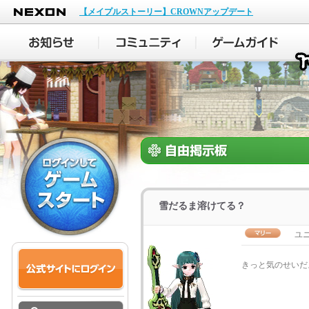
NEXON
【メイプルストーリー】CROWNアップデート
雪だるま溶けてる？
ユ
きっと気のせい