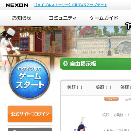
NEXON
【メイプルストーリー】CROWNアップデート
笑顔！！ 笑顔！！ 笑顔
公
笑顔こそ義務！
ネガティブは罪！