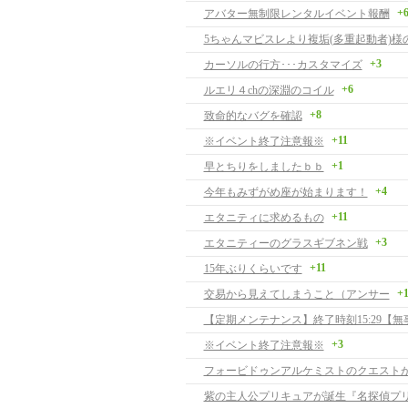
+
アバター無制限レンタルイベント報酬
5ちゃんマビスレより複垢(多重起動者)様
+3
カーソルの行方･･･カスタマイズ
+6
ルエリ４chの深淵のコイル
+8
致命的なバグを確認
+11
※イベント終了注意報※
+1
早とちりをしましたｂｂ
+4
今年もみずがめ座が始まります！
+11
エタニティに求めるもの
+3
エタニティーのグラスギブネン戦
+11
15年ぶりくらいです
+1
交易から見えてしまうこと（アンサー
【定期メンテナンス】終了時刻15:29【無
+3
※イベント終了注意報※
紫の主人公プリキュアが誕生『名探偵プ