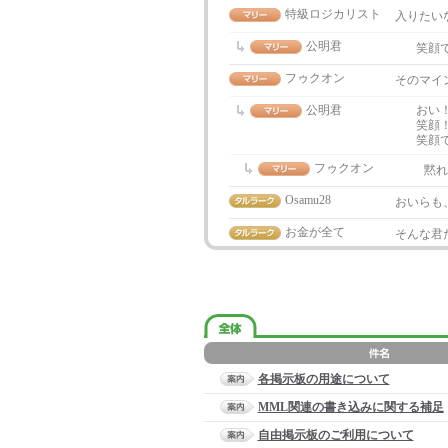
特級ロジカリスト
入りたい
公明君
笑顔
フゥクオン
そのマイ
公明君
おい
笑顔
笑顔
フゥクオン
黙れ
Osamu28
おいらも
お金が全て
そんな君
各掲示板の用途について
MML関連の書き込みに関する補足
自由掲示板のご利用について