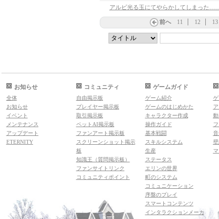
アルビ光る玉にてやらかしてしまった…
前へ
11
12
13
お知らせ
コミュニティ
ゲームガイド
全体
自由掲示板
ゲーム紹介
ゲ
お知らせ
プレイヤー掲示板
ゲームのはじめかた
ア
イベント
取引掲示板
キャラクター作成
動
メンテナンス
ペットAI掲示板
操作ガイド
フ
アップデート
ファンアート掲示板
基本戦闘
音
ETERNITY
スクリーンショット掲示
スキルシステム
壁
板
生産
マ
知識王（質問掲示板）
ステータス
ファンサイトリンク
エリンの世界
コミュニティポイント
町のシステム
コミュニケーション
序盤のプレイ
スマートコンテンツ
インタラクションメーカ