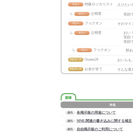
特級ロジカリスト
入りたい
公明君
笑顔
フゥクオン
そのマイ
公明君
おい
笑顔
笑顔
フゥクオン
黙れ
Osamu28
おいらも
お金が全て
そんな君
各掲示板の用途について
MML関連の書き込みに関する補足
自由掲示板のご利用について