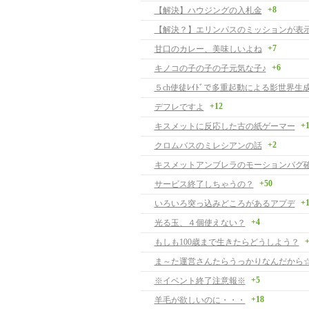
+8
【解決】ハウジングの入札金
+7
甘口のカレー、美味しいよね
+6
キノコの子の子の子元気な子♪
５ch使徒ﾚｲﾄﾞで多重起動による影世界生
+12
デフレですよ
+
キスメットに反応した古の紙ゲーマー
+2
クロムバスのミレシアンの話
キスメットアンブレラのモーションバグ
+50
サービス終了しちゃうの？
+
いろいろ突っ込みどころがあるアプデ
+4
光る玉、４個使えない？
+
もしも100歳まで生きたらどうしよう？
ま～た運営さんたらうっかりなんだから
+5
※イベント終了注意報※
+18
羊毛が欲しいのに・・・