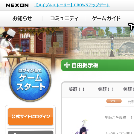
NEXON
【メイプルストーリー】CROWNアップデート
笑顔！！ 笑顔！！ 笑顔
公
笑顔こそ義務！
ネガティブは罪！