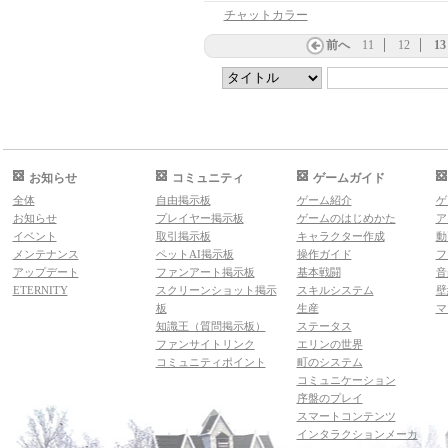
チャットカラー
前へ
11
12
13
お知らせ
コミュニティ
ゲームガイド
全体
自由掲示板
ゲーム紹介
ゲ
お知らせ
プレイヤー掲示板
ゲームのはじめかた
ア
イベント
取引掲示板
キャラクター作成
動
メンテナンス
ペットAI掲示板
操作ガイド
フ
アップデート
ファンアート掲示板
基本戦闘
音
ETERNITY
スクリーンショット掲示
スキルシステム
壁
板
生産
マ
知識王（質問掲示板）
ステータス
ファンサイトリンク
エリンの世界
コミュニティポイント
町のシステム
コミュニケーション
序盤のプレイ
スマートコンテンツ
インタラクションメーカ