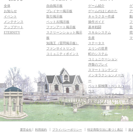
全体
自由掲示板
ゲーム紹介
ゲ
お知らせ
プレイヤー掲示板
ゲームのはじめかた
ア
イベント
取引掲示板
キャラクター作成
動
メンテナンス
ペットAI掲示板
操作ガイド
フ
アップデート
ファンアート掲示板
基本戦闘
音
ETERNITY
スクリーンショット掲示
スキルシステム
壁
板
生産
マ
知識王（質問掲示板）
ステータス
ファンサイトリンク
エリンの世界
コミュニティポイント
町のシステム
コミュニケーション
序盤のプレイ
スマートコンテンツ
インタラクションメーカ
ー
ペット探検隊・ペットハ
ウス
ダンジョンガイド
マギグラフィ
運営会社
利用規約
プライバシーポリシー
特定商取引法に基づく表記
資