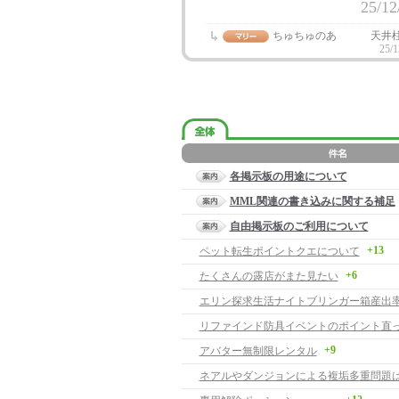
25/12
ちゅちゅのあ
天井
25/1
各掲示板の用途について
MML関連の書き込みに関する補足
自由掲示板のご利用について
+13
ペット転生ポイントクエについて
+6
たくさんの露店がまた見たい
エリン探求生活ナイトブリンガー箱産出
リファインド防具イベントのポイント直
+9
アバター無制限レンタル