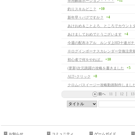
+12
専用解除ポーション・・・・
+10
釣りスキルどこ？
+4
新年早々バグですか？
+4
あけましておめでとうございます
今週の配布ネアル ルンダ上HD十連ガチ
※ログインボーナスカレンダー交換注意
+10
初心者で何をやれば...
+5
(更新)次元跳躍の攻略を書きました
+8
ALT+クリック
クロムバスイージー攻略動画制作しまし
前へ
11
12
13
お知らせ
コミュニティ
ゲームガイド