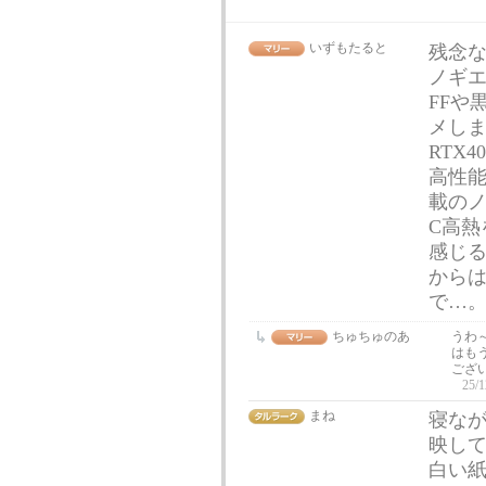
いずもたると
残念な
ノギ
FFや
メし
RTX
高性能
載のノ
C高熱
感じる
からは
で…
ちゅちゅのあ
うわ
はも
ござい
25/1
まね
寝な
映し
白い