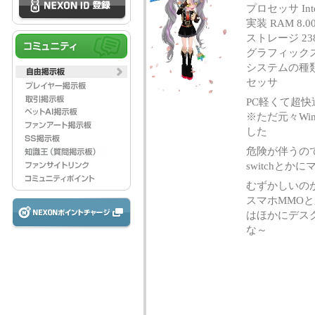
プロセッサ Intel(
実装 RAM 8.00
ストレージ 238 
グラフィックス カード
システムの種類
セッサ
PC軽くて超快
※ただ元々Wi
した
危険が伴うの
switchと
むずかしいの
スマホMMO
はほかにデス
な～