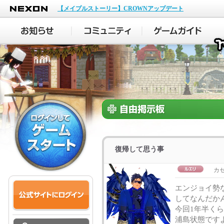
NEXON
【メイプルストーリー】CROWNアップデート
復帰して思う事
カセ
エンジョイ勢
してなんだか
今回1年半く
浦島状態です