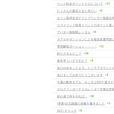
+13
ペット転生ポイントクエについて
+6
たくさんの露店がまた見たい
エリン探求生活ナイトブリンガー箱産出
リファインド防具イベントのポイント直
+9
アバター無制限レンタル
+12
専用解除ポーション・・・・
+10
釣りスキルどこ？
+4
新年早々バグですか？
+4
あけましておめでとうございます
今週の配布ネアル ルンダ上HD十連ガチ
※ログインボーナスカレンダー交換注意
+10
初心者で何をやれば...
+5
(更新)次元跳躍の攻略を書きました
+8
ALT+クリック