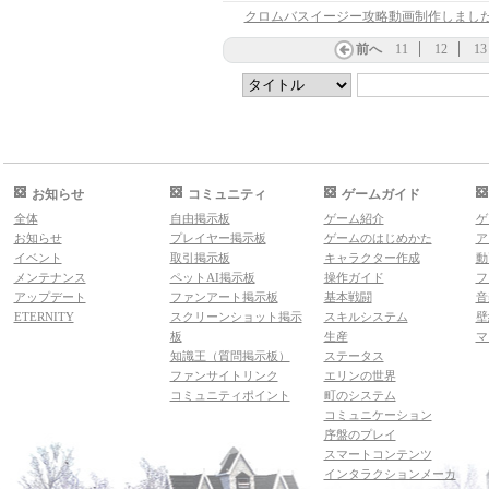
クロムバスイージー攻略動画制作しまし
前へ
11
12
13
お知らせ
コミュニティ
ゲームガイド
全体
自由掲示板
ゲーム紹介
ゲ
お知らせ
プレイヤー掲示板
ゲームのはじめかた
ア
イベント
取引掲示板
キャラクター作成
動
メンテナンス
ペットAI掲示板
操作ガイド
フ
アップデート
ファンアート掲示板
基本戦闘
音
ETERNITY
スクリーンショット掲示
スキルシステム
壁
板
生産
マ
知識王（質問掲示板）
ステータス
ファンサイトリンク
エリンの世界
コミュニティポイント
町のシステム
コミュニケーション
序盤のプレイ
スマートコンテンツ
インタラクションメーカ