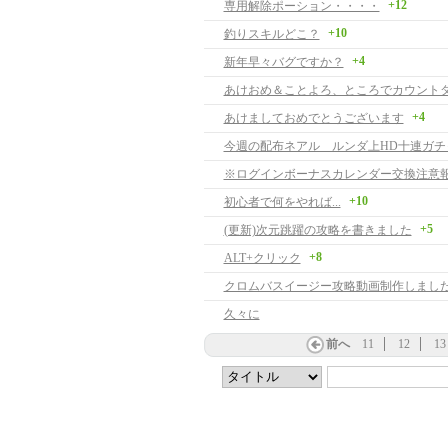
+12
専用解除ポーション・・・・
+10
釣りスキルどこ？
+4
新年早々バグですか？
+4
あけましておめでとうございます
今週の配布ネアル ルンダ上HD十連ガチ
※ログインボーナスカレンダー交換注意
+10
初心者で何をやれば...
+5
(更新)次元跳躍の攻略を書きました
+8
ALT+クリック
クロムバスイージー攻略動画制作しまし
久々に
前へ
11
12
13