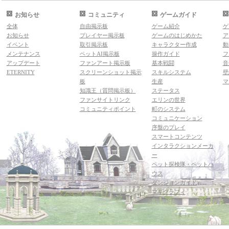
お知らせ
コミュニティ
ゲームガイド
全体
自由掲示板
ゲーム紹介
ゲ
お知らせ
プレイヤー掲示板
ゲームのはじめかた
ア
イベント
取引掲示板
キャラクター作成
動
メンテナンス
ペットAI掲示板
操作ガイド
フ
アップデート
ファンアート掲示板
基本戦闘
音
ETERNITY
スクリーンショット掲示
スキルシステム
壁
板
生産
マ
知識王（質問掲示板）
ステータス
ファンサイトリンク
エリンの世界
コミュニティポイント
町のシステム
コミュニケーション
序盤のプレイ
スマートコンテンツ
インタラクションメーカ
ー
ペット探検隊・ペットハ
ウス
ダンジョンガイド
マギグラフィ