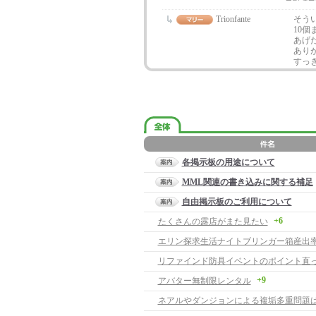
Trionfante
そう
10
あげ
あり
すっ
各掲示板の用途について
MML関連の書き込みに関する補足
自由掲示板のご利用について
+6
たくさんの露店がまた見たい
エリン探求生活ナイトブリンガー箱産出
リファインド防具イベントのポイント直
+9
アバター無制限レンタル