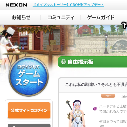
NEXON
【メイプルストーリー】CROWNアップデート
これは私の勘違い？それとも不具
Trio
ハードアルビ上級
で開かれるんですけ
何回までって回数