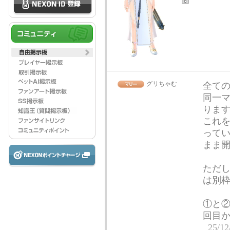
グリちゃむ
全て
同一マ
りま
これを
って
まま
ただ
は別
①と②
回目
25/12