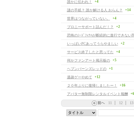
+4
誰かに伝われ！
+14
謎の手紙？ 誰か解ける人 おらん？
+4
世界はつながっていない。
+2
ブロニーサポート詰んだ！？
恐怖のｼｰﾄﾞﾌｨﾅﾊが断続的に進行できな
+2
いっぱいPCあってうらやましい
+4
サービス終了したと思ってた
+5
何かファンアート掲示板の
+1
ヘブンバーンズレッドの
+12
過疎ゲーやめて
+16
２０年ぶりに復帰しましたー！
+
アバター無制限レンタルイベント報酬
前へ
11
12
13