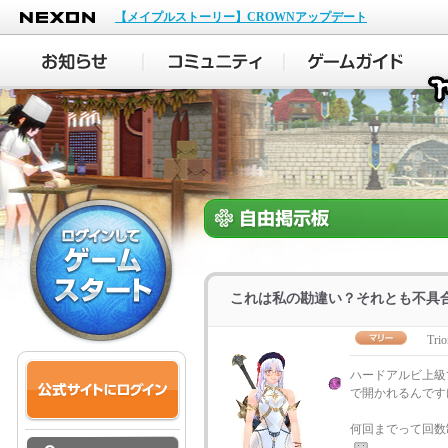
NEXON
【メイプルストーリー】CROWNアップデート
これは私の勘違い？それとも不具
Trio
ハードアルビ上級
で開かれるんですけ
何回までって回数