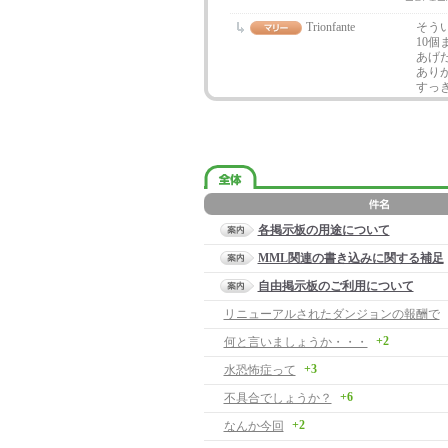
Trionfante
そう
10
あげ
あり
すっ
各掲示板の用途について
MML関連の書き込みに関する補足
自由掲示板のご利用について
リニューアルされたダンジョンの報酬で
+2
何と言いましょうか・・・
+3
水恐怖症って
+6
不具合でしょうか？
+2
なんか今回