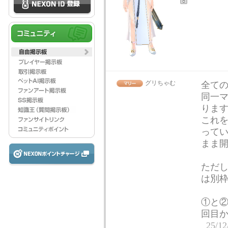
グリちゃむ
全て
同一マ
りま
これを
って
まま
ただ
は別
①と②
回目
25/12