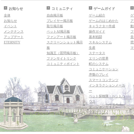
お知らせ
コミュニティ
ゲームガイド
全体
自由掲示板
ゲーム紹介
ゲ
お知らせ
プレイヤー掲示板
ゲームのはじめかた
ア
イベント
取引掲示板
キャラクター作成
動
メンテナンス
ペットAI掲示板
操作ガイド
フ
アップデート
ファンアート掲示板
基本戦闘
音
ETERNITY
スクリーンショット掲示
スキルシステム
壁
板
生産
マ
知識王（質問掲示板）
ステータス
ファンサイトリンク
エリンの世界
コミュニティポイント
町のシステム
コミュニケーション
序盤のプレイ
スマートコンテンツ
インタラクションメーカ
ー
ペット探検隊・ペットハ
ウス
ダンジョンガイド
マギグラフィ