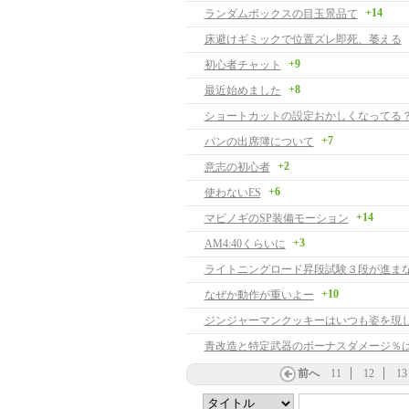
+14
ランダムボックスの目玉景品て
床避けギミックで位置ズレ即死、萎える
+9
初心者チャット
+8
最近始めました
ショートカットの設定おかしくなってる
+7
パンの出席簿について
+2
意志の初心者
+6
使わないES
+14
マビノギのSP装備モーション
+3
AM4:40くらいに
ライトニングロード昇段試験３段が進ま
+10
なぜか動作が重いよー
青改造と特定武器のボーナスダメージ％
前へ
11
12
13