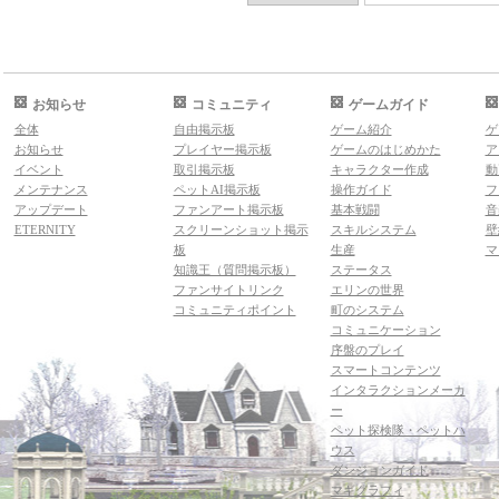
お知らせ
コミュニティ
ゲームガイド
全体
自由掲示板
ゲーム紹介
ゲ
お知らせ
プレイヤー掲示板
ゲームのはじめかた
ア
イベント
取引掲示板
キャラクター作成
動
メンテナンス
ペットAI掲示板
操作ガイド
フ
アップデート
ファンアート掲示板
基本戦闘
音
ETERNITY
スクリーンショット掲示
スキルシステム
壁
板
生産
マ
知識王（質問掲示板）
ステータス
ファンサイトリンク
エリンの世界
コミュニティポイント
町のシステム
コミュニケーション
序盤のプレイ
スマートコンテンツ
インタラクションメーカ
ー
ペット探検隊・ペットハ
ウス
ダンジョンガイド
マギグラフィ