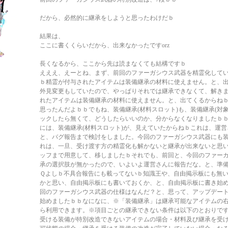
だから、必然的に継承をしようと思ったわけだｂ
結果は、
ここに書くくらいだから、出来なかったですorz
長くなるから、ここから先は読まなくても結構ですｂ
えええ、えーとね、まず、前回のファーガシウス武器を精霊化して
ｂ精霊が付与されたアイテムは装備継承の材料に使えません。と、
外見変更もしていたので、やっぱりそれでは継承できなくて、解き
れたアイテムは装備継承の材料に使えません。と、出てくるからね
思ったんだよｂｂでもね、装備継承(材料スロット)も、装備継承(対
ックしたら無くて、どうしたらいいのか、分からなくなりましたｂ
には、装備継承(材料スロット)が、見えていたからねｂこれは、運
と、バグ報告まで検討をしました。今回のファーガシウス武器にも
れは、一旦、受け渡す方の精霊化も解かないと継承が出来ないと思
ッフまで用意して、移しましたｂそれでも、前回と、今回のファー
承の選択肢が無かったので、いよいよ運営さんに報告だな。と、準
Ｑよしｂ不具合報告にも載ってないｂ知識王や、自由掲示板にも無
かと思い、自由掲示板にも書いておくか、と、自由掲示板に書き始
回のファーガシウス武器の仕様はなんだ？と、思って、アップデー
始めましたｂｂなになに、※「装備継承」は継承可能なアイテムの
ら利用できます。※項目ごとの継承できない条件は以下のとおりで
受ける装備が特別改造できないアイテムの場合・材料及び継承を受