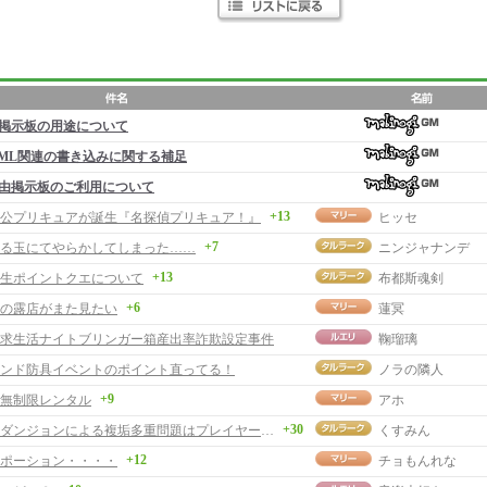
掲示板の用途について
ML関連の書き込みに関する補足
由掲示板のご利用について
+13
公プリキュアが誕生『名探偵プリキュア！』
ヒッセ
+7
る玉にてやらかしてしまった……
ニンジャナンデ
+13
生ポイントクエについて
布都斯魂剣
+6
の露店がまた見たい
蓮冥
求生活ナイトブリンガー箱産出率詐欺設定事件
鞠瑠璃
ンド防具イベントのポイント直ってる！
ノラの隣人
+9
無制限レンタル
アホ
+30
ネアルやダンジョンによる複垢多重問題はプレイヤーに公平でない
くすみん
+12
ポーション・・・・
チョもんれな