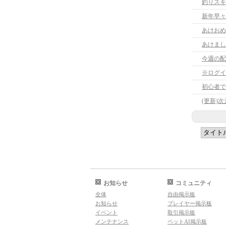
釣りスキ
新年早々
あけまし
今週の配
※ログイ
初心者で
(更新)
お知らせ
コミュニティ
全体
自由掲示板
お知らせ
プレイヤー掲示板
イベント
取引掲示板
メンテナンス
ペットAI掲示板