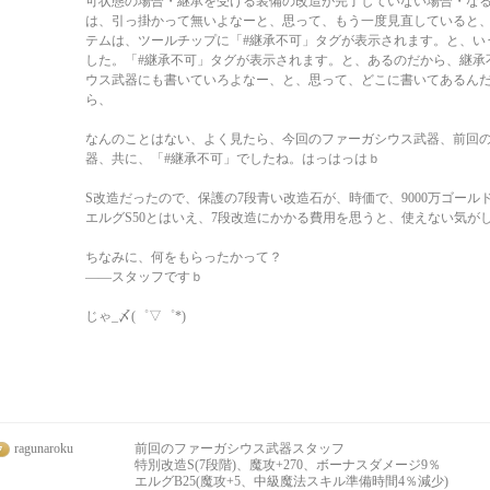
可状態の場合・継承を受ける装備の改造が完了していない場合・な
は、引っ掛かって無いよなーと、思って、もう一度見直していると
テムは、ツールチップに「#継承不可」タグが表示されます。と、い
した。「#継承不可」タグが表示されます。と、あるのだから、継承
ウス武器にも書いていろよなー、と、思って、どこに書いてあるん
ら、
なんのことはない、よく見たら、今回のファーガシウス武器、前回
器、共に、「#継承不可」でしたね。はっはっはｂ
S改造だったので、保護の7段青い改造石が、時価で、9000万ゴール
エルグS50とはいえ、7段改造にかかる費用を思うと、使えない気が
ちなみに、何をもらったかって？
――スタッフですｂ
じゃ_〆(゜▽゜*)
ragunaroku
前回のファーガシウス武器スタッフ
特別改造S(7段階)、魔攻+270、ボーナスダメージ9％
エルグB25(魔攻+5、中級魔法スキル準備時間4％減少)