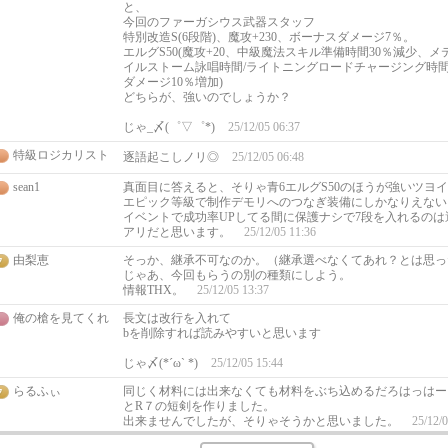
と、
今回のファーガシウス武器スタッフ
特別改造S(6段階)、魔攻+230、ボーナスダメージ7％。
エルグS50(魔攻+20、中級魔法スキル準備時間30％減少、
イルストーム詠唱時間/ライトニングロードチャージング時間
ダメージ10％増加)
どちらが、強いのでしょうか？
じゃ_〆(゜▽゜*)
25/12/05 06:37
特級ロジカリスト
逐語起こしノリ◎
25/12/05 06:48
sean1
真面目に答えると、そりゃ青6エルグS50のほうが強いツヨ
エピック等級で制作デモリへのつなぎ装備にしかなりえない
イベントで成功率UPしてる間に保護ナシで7段を入れるの
アリだと思います。
25/12/05 11:36
由梨恵
そっか、継承不可なのか。（継承選べなくてあれ？とは思っ
じゃあ、今回もらうの別の種類にしよう。
情報THX。
25/12/05 13:37
俺の槍を見てくれ
長文は改行を入れて
bを削除すれば読みやすいと思います
じゃ〆(*´ω` *)
25/12/05 15:44
らるふぃ
同じく材料には出来なくても材料をぶち込めるだろはっはー
とR７の短剣を作りました。
出来ませんでしたが、そりゃそうかと思いました。
25/12/0