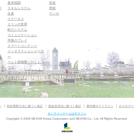
基本戦闘
音楽
示
スキルシステム
壁紙
生産
マンガ
ステータス
エリンの世界
町のシステム
コミュニケーション
序盤のプレイ
スマートコンテンツ
インタラクションメーカ
ー
ペット探検隊・ペットハ
ウス
ダンジョンガイド
マギグラフィ
ー
特定商取引法に基づく表記
資金決済法に基づく表記
著作権ガイドライン
カスタマー
オンラインゲームはネクソン
Copyright © 2009 NEXON Korea Corporation and NEXON Co., Ltd. All Rights Reserved.