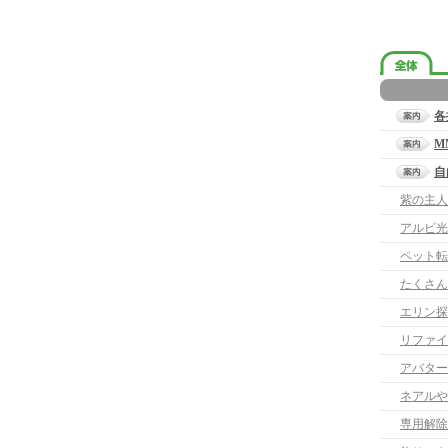
各
M
自
紫の主人
アルビ光
ペット転
たくさん
エリン探
リファイ
アバター
専用解除