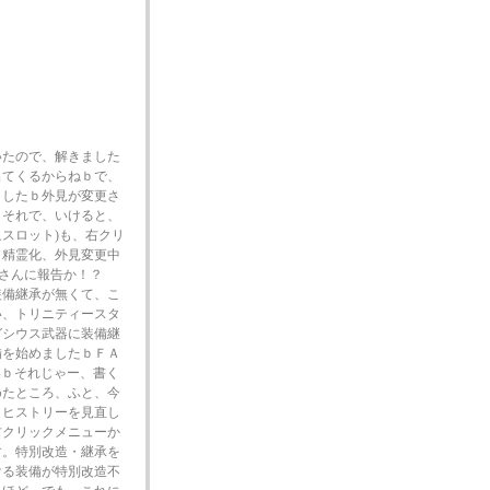
いたので、解きました
出てくるからねｂで、
ましたｂ外見が変更さ
ｂそれで、いけると、
象スロット)も、右クリ
ｂ精霊化、外見変更中
営さんに報告か！？
装備継承が無くて、こ
い、トリニティースタ
ガシウス武器に装備継
備を始めましたｂＦＡ
いｂそれじゃー、書く
めたところ、ふと、今
トヒストリーを見直し
右クリックメニューか
す。特別改造・継承を
ける装備が特別改造不