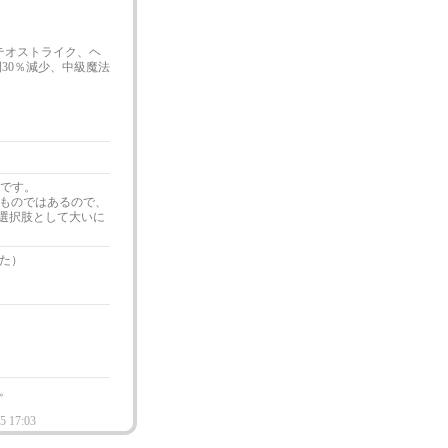
メテオストライク、ヘ
30％減少、中級魔法
イです。
ものではあるので、
は選択肢として大いに
た）
。
5 17:03