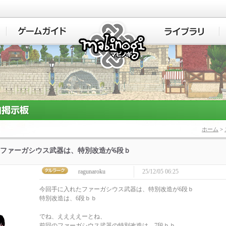
マビノギ
ホーム
>
ファーガシウス武器は、特別改造が6段ｂ
ragunaroku
25/12/05 06:25
今回手に入れたファーガシウス武器は、特別改造が6段ｂ
特別改造は、6段ｂｂ
でね、ええええーとね、
前回のファーガシウス武器の特別改造は、7段ｂｂ