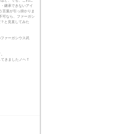
るほど、でも、これに
、・継承できないアイ
う言葉が引っ掛かりま
不可なら、ファーガシ
だ？と見直してみた
のファーガシウス武
ド。
してきましたノヘＴ