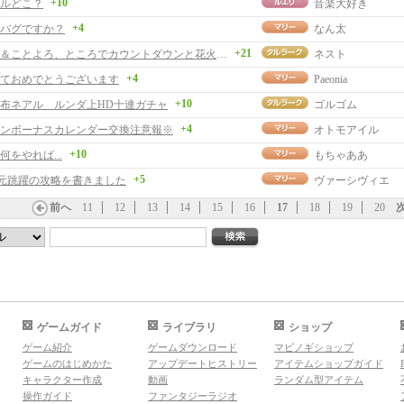
+10
ルどこ？
音楽大好き
+4
バグですか？
なん太
+21
あけおめ＆ことよろ、ところでカウントダウンと花火ありました？
ネスト
+4
ておめでとうございます
Paeonia
+10
布ネアル ルンダ上HD十連ガチャ
ゴルゴム
+4
ンボーナスカレンダー交換注意報※
オトモアイル
+10
何をやれば...
もちゃああ
+5
次元跳躍の攻略を書きました
ヴァーシヴィエ
前へ
11
12
13
14
15
16
17
18
19
20
ゲームガイド
ライブラリ
ショップ
ゲーム紹介
ゲームダウンロード
マビノギショップ
ゲームのはじめかた
アップデートヒストリー
アイテムショップガイド
キャラクター作成
動画
ランダム型アイテム
操作ガイド
ファンタジーラジオ