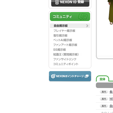
各
M
自