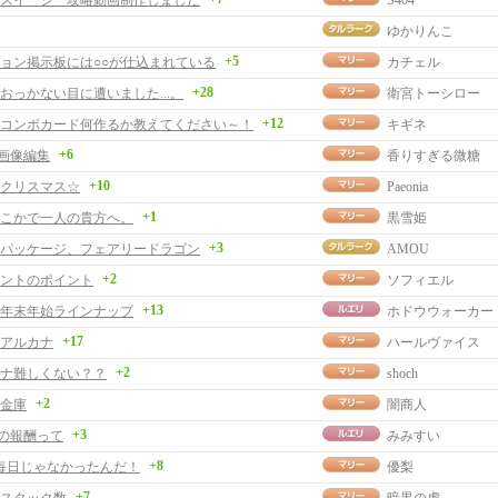
スイージー攻略動画制作しました
S404
ゆかりんこ
+5
ョン掲示板には○○が仕込まれている
カチェル
+28
おっかない目に遭いました...。
衛宮トーシロー
+12
コンボカード何作るか教えてください～！
キギネ
+6
rの画像編集
香りすぎる微糖
+10
クリスマス☆
Paeonia
+1
こかで一人の貴方へ。
黒雪姫
+3
パッケージ、フェアリードラゴン
AMOU
+2
ントのポイント
ソフィエル
+13
年末年始ラインナップ
ホドウウォーカー
+17
アルカナ
ハールヴァイス
+2
ナ難しくない？？
shoch
+2
金庫
闇商人
+3
の報酬って
みみすい
+8
玉毎日じゃなかったんだ！
優梨
+7