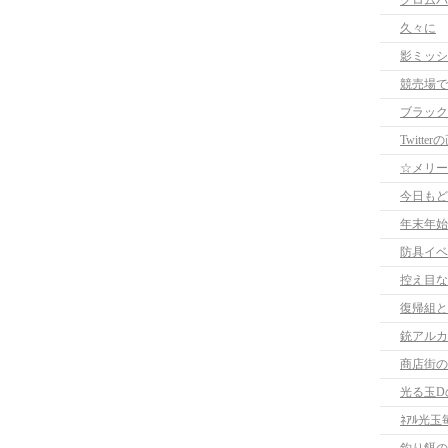
クロムバ
久々に
影ミッシ
競売場で
ブラック
Twitte
☆メリー
今日もど
年末年始
防具イベ
控え目な
復帰組と
銃アルカ
商店街の
光る玉D
ﾈｱﾙ光