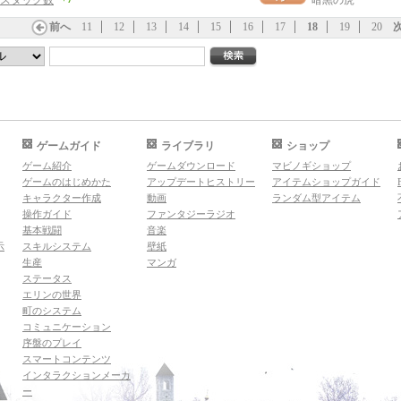
スタック数
暗黒の虎
前へ
11
12
13
14
15
16
17
18
19
20
ゲームガイド
ライブラリ
ショップ
ゲーム紹介
ゲームダウンロード
マビノギショップ
ゲームのはじめかた
アップデートヒストリー
アイテムショップガイド
キャラクター作成
動画
ランダム型アイテム
操作ガイド
ファンタジーラジオ
基本戦闘
音楽
示
スキルシステム
壁紙
生産
マンガ
ステータス
エリンの世界
町のシステム
コミュニケーション
序盤のプレイ
スマートコンテンツ
インタラクションメーカ
ー