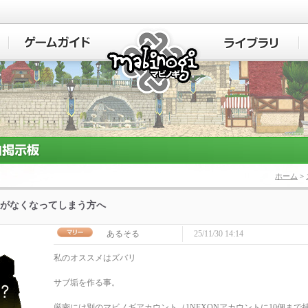
マビノギ
ホーム
>
がなくなってしまう方へ
あるそる
25/11/30 14:14
私のオススメはズバリ
サブ垢を作る事。
厳密には別のマビノギアカウント（1NEXONアカウントに10個まで