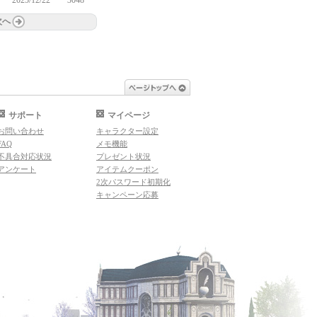
2025/12/22
3048
次へ
ページトップへ
サポート
マイページ
お問い合わせ
キャラクター設定
FAQ
メモ機能
不具合対応状況
プレゼント状況
アンケート
アイテムクーポン
2次パスワード初期化
キャンペーン応募