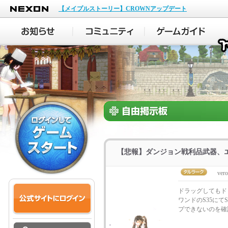
NEXON
【メイプルストーリー】CROWNアップデート
【悲報】ダンジョン戦利品武器、
vero
ドラッグしてもド
ワンドのS35に
プできないのを確