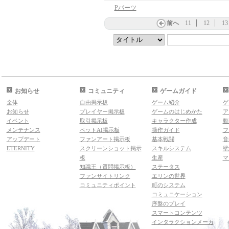
Pパーツ
前へ
11
12
13
お知らせ
コミュニティ
ゲームガイド
全体
自由掲示板
ゲーム紹介
ゲ
お知らせ
プレイヤー掲示板
ゲームのはじめかた
ア
イベント
取引掲示板
キャラクター作成
動
メンテナンス
ペットAI掲示板
操作ガイド
フ
アップデート
ファンアート掲示板
基本戦闘
音
ETERNITY
スクリーンショット掲示
スキルシステム
壁
板
生産
マ
知識王（質問掲示板）
ステータス
ファンサイトリンク
エリンの世界
コミュニティポイント
町のシステム
コミュニケーション
序盤のプレイ
スマートコンテンツ
インタラクションメーカ