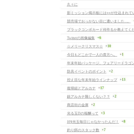
久々に
影ミッション掲示板には○○が仕込まれて
競売場でおっかない目に遭いました...。
ブラックコンボカード何作るか教えてく
+6
Twitterの画像編集
+10
☆メリークリスマス☆
+1
今日もどこかで一人の貴方へ。
年末年始パッケージ、フェアリードラゴ
+2
防具イベントのポイント
+13
控え目な年末年始ラインナップ
+17
復帰組とアルカナ
+2
銃アルカナ難しくない？？
+2
商店街の金庫
+3
光る玉Dの報酬って
+8
ﾈｱﾙ光玉毎日じゃなかったんだ！
+7
釣り餌のスタック数