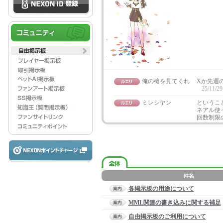
俺の槍を見てくれ
Xか先週の
25/11/29
ミレシヤン
というこ
ネアル使
回数制限
各掲示板の用途について
MML関連の書き込みに関する補足
自由掲示板のご利用について