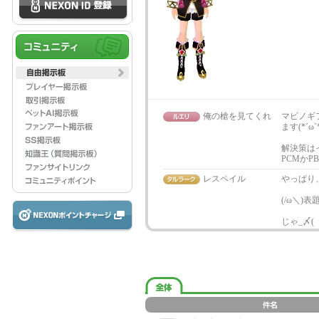
俺の槍を見てくれ
マビノギ
ます(*´ω`*
解決策は
PCMかP
レスペイル
やっぱり
(/ω＼)
じゃ_〆(