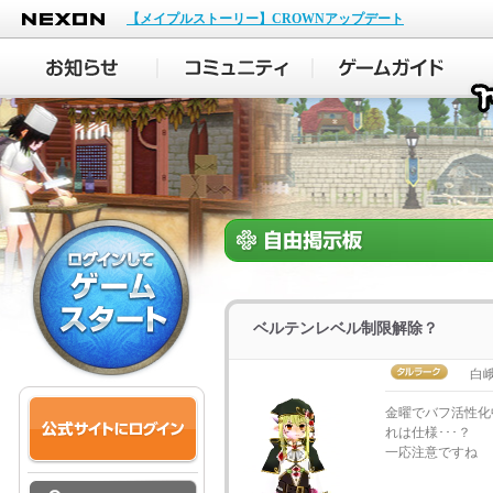
NEXON
【メイプルストーリー】CROWNアップデート
ベルテンレベル制限解除？
白
金曜でバフ活性化
れは仕様･･･？
一応注意ですね