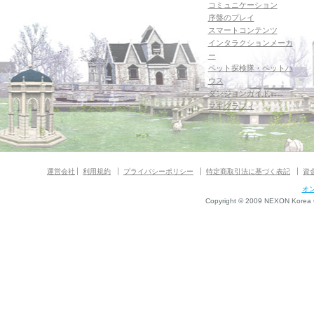
コミュニケーション
序盤のプレイ
スマートコンテンツ
インタラクションメーカ
ー
ペット探検隊・ペットハ
ウス
ダンジョンガイド
マギグラフィ
運営会社
利用規約
プライバシーポリシー
特定商取引法に基づく表記
資
オ
Copyright © 2009 NEXON Korea Co