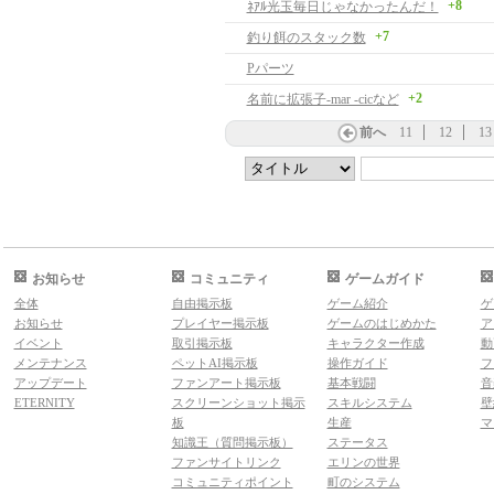
+8
ﾈｱﾙ光玉毎日じゃなかったんだ！
+7
釣り餌のスタック数
Pパーツ
+2
名前に拡張子-mar -cicなど
前へ
11
12
13
お知らせ
コミュニティ
ゲームガイド
全体
自由掲示板
ゲーム紹介
ゲ
お知らせ
プレイヤー掲示板
ゲームのはじめかた
ア
イベント
取引掲示板
キャラクター作成
動
メンテナンス
ペットAI掲示板
操作ガイド
フ
アップデート
ファンアート掲示板
基本戦闘
音
ETERNITY
スクリーンショット掲示
スキルシステム
壁
板
生産
マ
知識王（質問掲示板）
ステータス
ファンサイトリンク
エリンの世界
コミュニティポイント
町のシステム