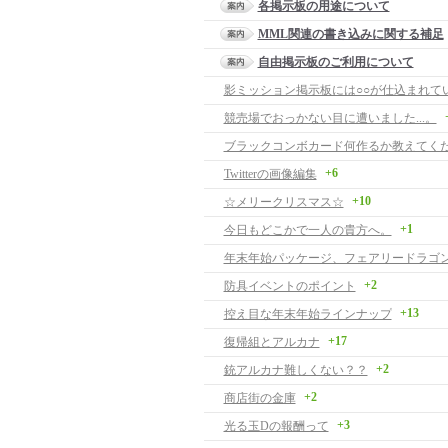
各掲示板の用途について
MML関連の書き込みに関する補足
自由掲示板のご利用について
影ミッション掲示板には○○が仕込まれて
競売場でおっかない目に遭いました...。
ブラックコンボカード何作るか教えてく
+6
Twitterの画像編集
+10
☆メリークリスマス☆
+1
今日もどこかで一人の貴方へ。
年末年始パッケージ、フェアリードラゴ
+2
防具イベントのポイント
+13
控え目な年末年始ラインナップ
+17
復帰組とアルカナ
+2
銃アルカナ難しくない？？
+2
商店街の金庫
+3
光る玉Dの報酬って