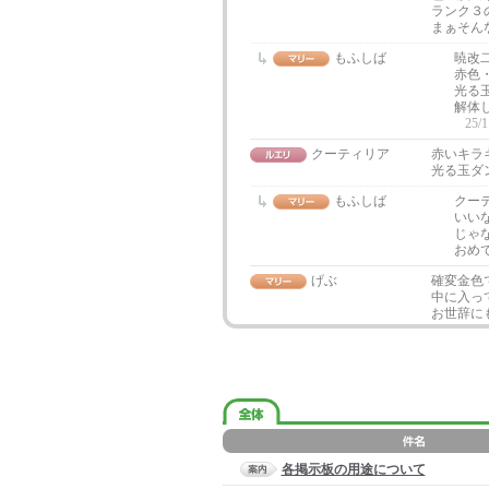
ランク３
まぁそん
もふしば
暁改
赤色・
光る
解体
25/1
クーティリア
赤いキラ
光る玉ダ
もふしば
クー
いいな
じゃ
おめ
げぶ
確変金色
中に入っ
お世辞に
各掲示板の用途について