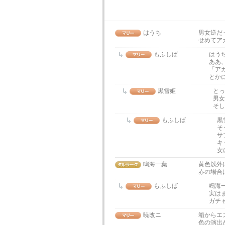
はうち
男女逆だっ
せめてア
もふしば
はう
ああ
「ア
とか
黒雪姫
とっ
男女
そし
もふしば
黒
そ
サ
キ
女
鳴海一葉
黄色以外
赤の場合
もふしば
鳴海
実は
ガチ
暁改ニ
箱からエ
色の演出