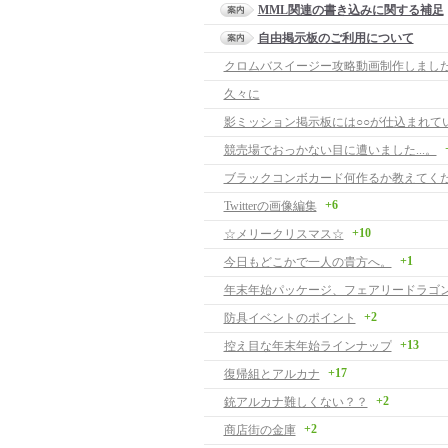
MML関連の書き込みに関する補足
自由掲示板のご利用について
クロムバスイージー攻略動画制作しまし
久々に
影ミッション掲示板には○○が仕込まれて
競売場でおっかない目に遭いました...。
ブラックコンボカード何作るか教えてく
+6
Twitterの画像編集
+10
☆メリークリスマス☆
+1
今日もどこかで一人の貴方へ。
年末年始パッケージ、フェアリードラゴ
+2
防具イベントのポイント
+13
控え目な年末年始ラインナップ
+17
復帰組とアルカナ
+2
銃アルカナ難しくない？？
+2
商店街の金庫