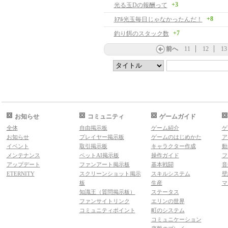
+3
光る玉Dの報酬って
+8
ﾈｱﾙ光玉毎日じゃなかったんだ！
+7
釣り餌のスタック数
前へ
11
12
13
お知らせ
コミュニティ
ゲームガイド
全体
自由掲示板
ゲーム紹介
ゲ
お知らせ
プレイヤー掲示板
ゲームのはじめかた
ア
イベント
取引掲示板
キャラクター作成
動
メンテナンス
ペットAI掲示板
操作ガイド
フ
アップデート
ファンアート掲示板
基本戦闘
音
ETERNITY
スクリーンショット掲示
スキルシステム
壁
板
生産
マ
知識王（質問掲示板）
ステータス
ファンサイトリンク
エリンの世界
コミュニティポイント
町のシステム
コミュニケーション